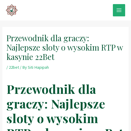
Skip
to
MAIN
content
MEN
Przewodnik dla graczy:
Najlepsze sloty o wysokim RTP w
kasynie 22Bet
/
22bet
/ By
Siti Hapipah
Przewodnik dla
graczy: Najlepsze
sloty o wysokim