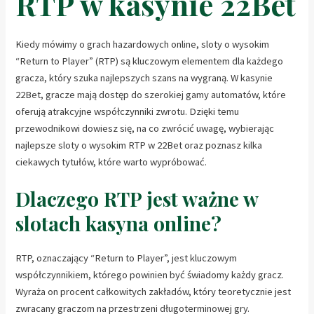
RTP w kasynie 22Bet
Kiedy mówimy o grach hazardowych online, sloty o wysokim
“Return to Player” (RTP) są kluczowym elementem dla każdego
gracza, który szuka najlepszych szans na wygraną. W kasynie
22Bet, gracze mają dostęp do szerokiej gamy automatów, które
oferują atrakcyjne współczynniki zwrotu. Dzięki temu
przewodnikowi dowiesz się, na co zwrócić uwagę, wybierając
najlepsze sloty o wysokim RTP w 22Bet oraz poznasz kilka
ciekawych tytułów, które warto wypróbować.
Dlaczego RTP jest ważne w
slotach kasyna online?
RTP, oznaczający “Return to Player”, jest kluczowym
współczynnikiem, którego powinien być świadomy każdy gracz.
Wyraża on procent całkowitych zakładów, który teoretycznie jest
zwracany graczom na przestrzeni długoterminowej gry.