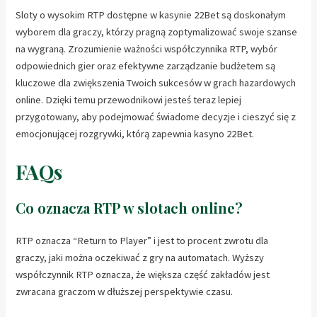
Sloty o wysokim RTP dostępne w kasynie 22Bet są doskonałym
wyborem dla graczy, którzy pragną zoptymalizować swoje szanse
na wygraną. Zrozumienie ważności współczynnika RTP, wybór
odpowiednich gier oraz efektywne zarządzanie budżetem są
kluczowe dla zwiększenia Twoich sukcesów w grach hazardowych
online. Dzięki temu przewodnikowi jesteś teraz lepiej
przygotowany, aby podejmować świadome decyzje i cieszyć się z
emocjonującej rozgrywki, którą zapewnia kasyno 22Bet.
FAQs
Co oznacza RTP w slotach online?
RTP oznacza “Return to Player” i jest to procent zwrotu dla
graczy, jaki można oczekiwać z gry na automatach. Wyższy
współczynnik RTP oznacza, że większa część zakładów jest
zwracana graczom w dłuższej perspektywie czasu.