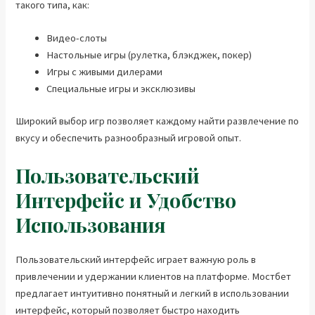
такого типа, как:
Видео-слоты
Настольные игры (рулетка, блэкджек, покер)
Игры с живыми дилерами
Специальные игры и эксклюзивы
Широкий выбор игр позволяет каждому найти развлечение по
вкусу и обеспечить разнообразный игровой опыт.
Пользовательский
Интерфейс и Удобство
Использования
Пользовательский интерфейс играет важную роль в
привлечении и удержании клиентов на платформе. Мостбет
предлагает интуитивно понятный и легкий в использовании
интерфейс, который позволяет быстро находить