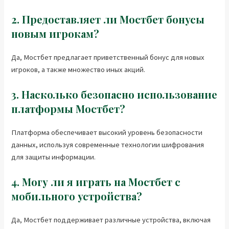
2. Предоставляет ли Мостбет бонусы
новым игрокам?
Да, Мостбет предлагает приветственный бонус для новых
игроков, а также множество иных акций.
3. Насколько безопасно использование
платформы Мостбет?
Платформа обеспечивает высокий уровень безопасности
данных, используя современные технологии шифрования
для защиты информации.
4. Могу ли я играть на Мостбет с
мобильного устройства?
Да, Мостбет поддерживает различные устройства, включая