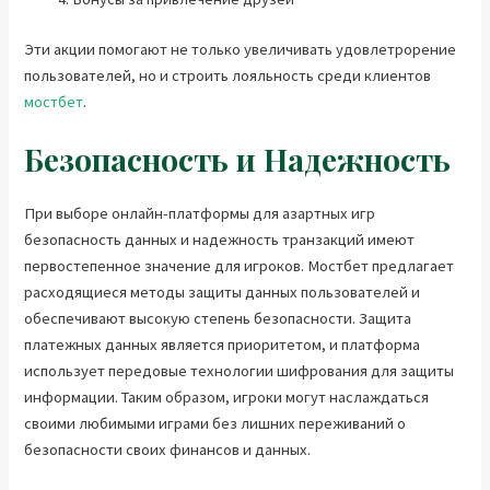
Эти акции помогают не только увеличивать удовлетрорение
пользователей, но и строить лояльность среди клиентов
мостбет
.
Безопасность и Надежность
При выборе онлайн-платформы для азартных игр
безопасность данных и надежность транзакций имеют
первостепенное значение для игроков. Мостбет предлагает
расходящиеся методы защиты данных пользователей и
обеспечивают высокую степень безопасности. Защита
платежных данных является приоритетом, и платформа
использует передовые технологии шифрования для защиты
информации. Таким образом, игроки могут наслаждаться
своими любимыми играми без лишних переживаний о
безопасности своих финансов и данных.