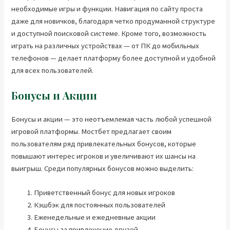
необходимые игры и функции. Навигация по сайту проста
даже для новичков, благодаря четко продуманной структуре
и доступной поисковой системе. Кроме того, возможность
играть на различных устройствах — от ПК до мобильных
телефонов — делает платформу более доступной и удобной
для всех пользователей.
Бонусы и Акции
Бонусы и акции — это неотъемлемая часть любой успешной
игровой платформы. Мостбет предлагает своим
пользователям ряд привлекательных бонусов, которые
повышают интерес игроков и увеличивают их шансы на
выигрыш. Среди популярных бонусов можно выделить:
Приветственный бонус для новых игроков
Кэшбэк для постоянных пользователей
Еженедельные и ежедневные акции
Бонусы за привлечение друзей