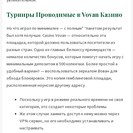
увлекательной.
Турниры Проводимые в Vovan Казино
Но что играл по минималке — с полным” “пакетом результат
был хотя получше. Casino Vovan — относительно эта
площадка, которой должно пользоваться посетители из
разных стран. Одно из главных белкиссу преимуществ —
немалое количество бонусов, которые помогут начать игру с
минимальным депозитом в 500 копеечки. Более простой а
удобный вариант — воспользоваться зеркалом Вован для
обхода блокировок. Это копия гемблинговой площади,
расположенная ноунсом другому адресу.
Поскольку у игр в режиме реального времени не своя
категория, это создает некоторые проблемы.
Же этом случае заиметь доступ к нему можно через
VPN-сервис, но его необходимо устанавливать и
настраивать.