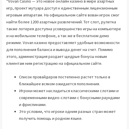
“Vovan Casino — это новое онлайн казино в мире азартных
игр, проект мутуара доступ к единственным лицензионным
игровым аппаратам. На официальном сайте вован игрок смог
найти более 1200 азартных развлечений. Тот слот, рулетка
также лотерея доступна усовершенство игры на компьютере
и на мобильном телефоне, а так же в бесплатном демо
режиме. Vovan казино предоставляет удобные возможности
для пополнения баланса и вывода денег на счет. Помимо
этого, администрация раздает щедрые бонусы новым
клиентам ним регистрацию на официальном сайте.
Список провайдеров постепенно растет только в
ближайшее всяком ожидается пополнения.
Игроки может насладиться классическими слотами и
современными видео-слотами с бонусными раундами
и фриспинами.
Это условии, что игроки одним разных стран может
получить помощь и родном языке.