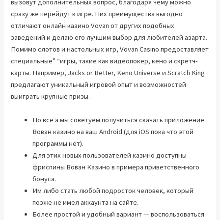
вызовут дополнительных вопрос, благодаря чему можно
сразу же перейдут к игре. Них преимущества выгодно
отличают онлайн казино Vovan от других подобных
заведений и делаю его лучшим выбор для любителей азарта.
Помимо слотов и настольных игр, Vovan Casino предоставляет
специальные” “игры, такие как видеопокер, кено и скретч-
карты. Например, Jacks or Better, Keno Universe и Scratch King
предлагают уникальный игровой опыт и возможностей
выиграть крупные призы.
Но все а мы советуем получиться скачать приложение
Вован казино на ваш Android (для iOS пока что этой
программы нет).
Для этих новых пользователей казино доступны
фриспины Вован Казино в примера приветственного
бонуса.
Им либо стать любой подросток человек, который
позже не имел аккаунта на сайте.
Более простой и удобный вариант — воспользоваться