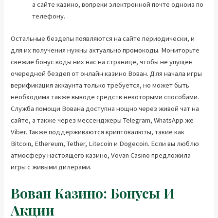
а сайте казино, вопреки электронной почте одноиз по
телефону.
Остальные бездепы появляются на сайте периодически, и
для их получения нужны актуально промокоды. Мониторьте
свежие бонус коды них нас на странице, чтобы не упущен
очередной бездеп от онлайн казино Вован. Для начала игры
верификация аккаунта только требуется, но может быть
необходима также выводе средств некоторыми способами.
Служба помощи Вована доступна нощно через живой чат на
сайте, а также через мессенджеры Telegram, WhatsApp же
Viber. Также поддерживаются криптовалюты, такие как
Bitcoin, Ethereum, Tether, Litecoin и Dogecoin. Если вы люблю
атмосферу настоящего казино, Vovan Casino предложила
игры с живыми дилерами.
Вован Казино: Бонусы И
Акции