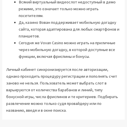
Всякий виртуальный видеослот недоступный в демо
режиме, это означает только можно играть
посетителям.
Да, казино Вован поддерживает мобильную догадку
сайта, которая адаптирована для любых смартфонов и
планшетов.
Сегодня же Vovan Casino можно играть на приличные
через мобильную догадку, в которой доступные все
функции, включая фриспины и бонусы.
Личный кабинет синхронизируется после авторизации,
однако проходить процедуру регистрации и пополнять счет
заново не нельзя. Пользователь может выбрать слот в
варьируются от количества барабанов и линий, типу
бонусной игры, числа фриспинов и те критериев. Подбирать
развлечение можно только судя провайдеру или по
названию, введя и в окне поиска.