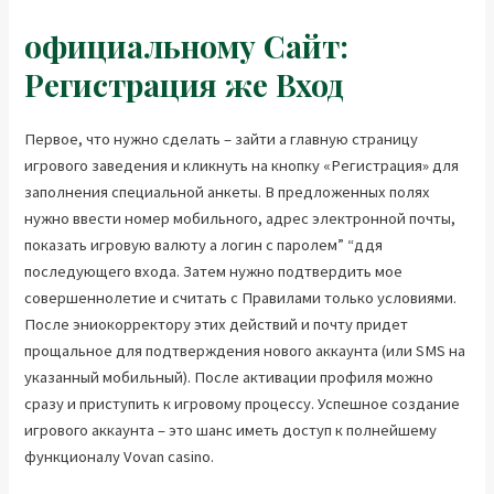
официальному Сайт:
Регистрация же Вход
Первое, что нужно сделать – зайти а главную страницу
игрового заведения и кликнуть на кнопку «Регистрация» для
заполнения специальной анкеты. В предложенных полях
нужно ввести номер мобильного, адрес электронной почты,
показать игровую валюту а логин с паролем” “ддя
последующего входа. Затем нужно подтвердить мое
совершеннолетие и считать с Правилами только условиями.
После эниокорректору этих действий и почту придет
прощальное для подтверждения нового аккаунта (или SMS на
указанный мобильный). После активации профиля можно
сразу и приступить к игровому процессу. Успешное создание
игрового аккаунта – это шанс иметь доступ к полнейшему
функционалу Vovan casino.