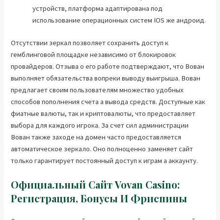
устройств, платформа адаптирована под
использование операционных систем IOS же андроид.
Отсутствии зеркал позволяет сохранить доступ к
гемблинговой площадке независимо от блокировок
провайдеров. Отзыва о его работе подтверждают, что Вован
выполняет обязательства вопреки выводу выигрыша. Вован
предлагает своим пользователям множество удобных
способов пополнения счета а вывода средств. Доступные как
фиатные валюты, так и криптовалюты, что предоставляет
выбора для каждого игрока. За счет сил администрации
Вован также заходе на домен часто предоставляется
автоматическое зеркало. Оно полноценно заменяет сайт
только гарантирует постоянный доступ к играм а аккаунту.
Официальный Сайт Vovan Casino:
Регистрация, Бонусы И Фриспины