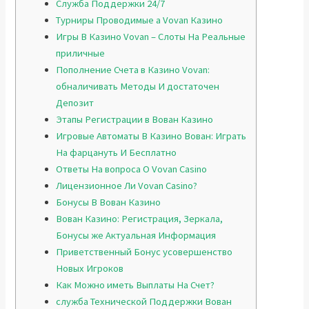
Служба Поддержки 24/7
Турниры Проводимые а Vovan Казино
Игры В Казино Vovan – Слоты На Реальные
приличные
Пополнение Счета в Казино Vovan:
обналичивать Методы И достаточен
Депозит
Этапы Регистрации в Вован Казино
Игровые Автоматы В Казино Вован: Играть
На фарцануть И Бесплатно
Ответы На вопроса О Vovan Casino
Лицензионное Ли Vovan Casino?
Бонусы В Вован Казино
Вован Казино: Регистрация, Зеркала,
Бонусы же Актуальная Информация
Приветственный Бонус усовершенство
Новых Игроков
Как Можно иметь Выплаты На Счет?
служба Технической Поддержки Вован