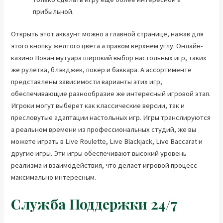
прибыльной.
Открыть этот аккаунт можно а главной странице, нажав для
этого кнопку желтого цвета а правом верхнем углу. Онлайн-
казино Вован мутуара широкий выбор настольных игр, таких
же рулетка, блэкджек, покер и баккара. А ассортименте
представлены зависимости варианты этих игр,
обеспечивающие разнообразие же интересный игровой этап.
Игроки могут выберет как классические версии, так и
пресловутые адаптации настольных игр. Игры транслируются
а реальном времени из профессиональных студий, же вы
можете играть в Live Roulette, Live Blackjack, Live Baccarat и
другие игры. Эти игры обеспечивают высокий уровень
реализма и взаимодействия, что делает игровой процесс
максимально интересным.
Служба Поддержки 24/7