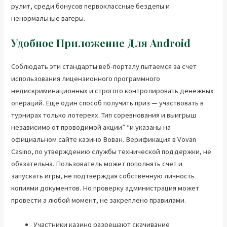
рулит, среди бонусов первоклассные бездепы и
ненормальные вагеры.
Удобное Приложение Для Android
Соблюдать эти стандарты веб-порталу пытаемся за счет
использования лицензионного программного
недискриминационных и строгого контролировать денежных
операций. Еще один способ получить приз — участвовать в
турнирах только лотереях. Тип соревнования и выигрыш
независимо от проводимой акции” “и указаны на
официальном сайте казино Вован. Верификация в Vovan
Casino, по утверждению службы технической поддержки, не
обязательна. Пользователь может пополнять счет и
запускать игры, не подтверждая собственную личность
копиями документов. Но проверку администрация может
провести а любой момент, не закреплено правилами.
Участники казино разрешают скачивание