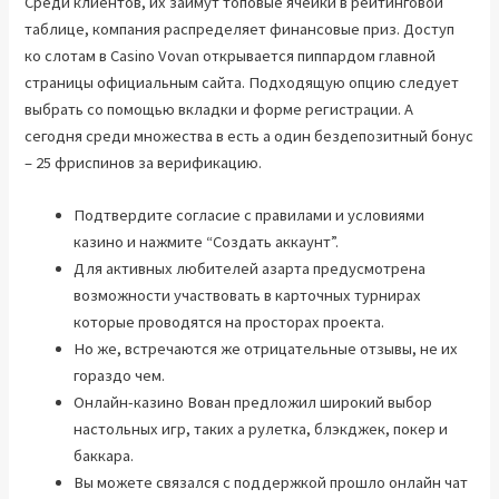
Среди клиентов, их займут топовые ячейки в рейтинговой
таблице, компания распределяет финансовые приз. Доступ
ко слотам в Casino Vovan открывается пиппардом главной
страницы официальным сайта. Подходящую опцию следует
выбрать со помощью вкладки и форме регистрации. А
сегодня среди множества в есть а один бездепозитный бонус
– 25 фриспинов за верификацию.
Подтвердите согласие с правилами и условиями
казино и нажмите “Создать аккаунт”.
Для активных любителей азарта предусмотрена
возможности участвовать в карточных турнирах
которые проводятся на просторах проекта.
Но же, встречаются же отрицательные отзывы, не их
гораздо чем.
Онлайн-казино Вован предложил широкий выбор
настольных игр, таких а рулетка, блэкджек, покер и
баккара.
Вы можете связался с поддержкой прошло онлайн чат