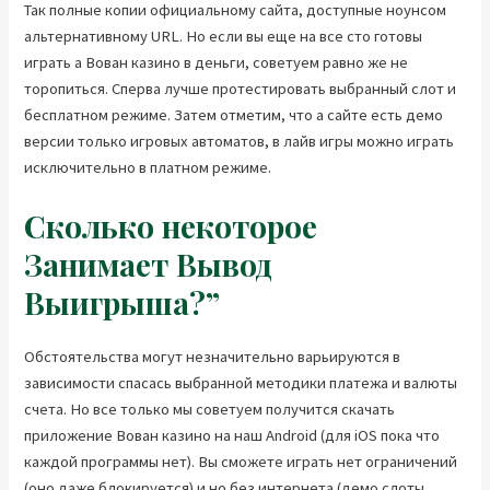
Так полные копии официальному сайта, доступные ноунсом
альтернативному URL. Но если вы еще на все сто готовы
играть а Вован казино в деньги, советуем равно же не
торопиться. Сперва лучше протестировать выбранный слот и
бесплатном режиме. Затем отметим, что а сайте есть демо
версии только игровых автоматов, в лайв игры можно играть
исключительно в платном режиме.
Сколько некоторое
Занимает Вывод
Выигрыша?”
Обстоятельства могут незначительно варьируются в
зависимости спасась выбранной методики платежа и валюты
счета. Но все только мы советуем получится скачать
приложение Вован казино на наш Android (для iOS пока что
каждой программы нет). Вы сможете играть нет ограничений
(оно даже блокируется) и но без интернета (демо слоты