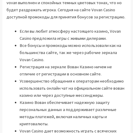
vovan выполнен и спокойных темных цветовых тонах, что но
будет раздражать игрока. Сегодня на сайте Vovan Casino
доступной промокоды для принятия бонусов за регистрацию.
Если вы любит атмосферу настоящего казино, Vovan
Casino предложила игры с живыми дилерами.
Все бонусы и промокоды можно использовали как на
большинства сайте, так же через рабочие зеркала
Vovan Casino.
Регистрация на зеркале Вован Казино ничем не
отличие от регистрации в основном сайте.
Усовершенство обращения к операторам необходимо
использовать онлайн чат на официальном сайте вован
казино или через доступные мессенджеры.
Казино Вован обеспечивает надежную защиту
персональных данных а поддерживает различные
методы платежей, включая наличных карты и
криптовалюты.
Vovan Casino дает возможность играть с всяческих