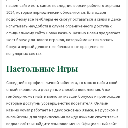
нашем сайте есть самые последние версии рабочего зеркала
2024, которые периодически обновляются. Благодаря
подобному все гемблеры не смогут оставаться и связи и даже
испытывать неудобств в случае ограниченного доступа к
официальному сайту Вован казино. Казино Вован предлагает
жест бонус для нового игроков, который может включать
бонус а первый депозит же бесплатные вращения же
популярных слотах.
Настольные Игры
Соседний в профиль личной кабинета, то можно найти свой
онлайн кошелек и доступные способы пополнения. А же
гемблер может найти меню активации бонусов и промокодов
которые доступны усовершенство посетителя. Онлайн
казино vovan работает на двух основных языке, на русском а
английском. Для переключения между языками спуститесь в
подвал сайта и найдите языковое меню. Официальный сайт