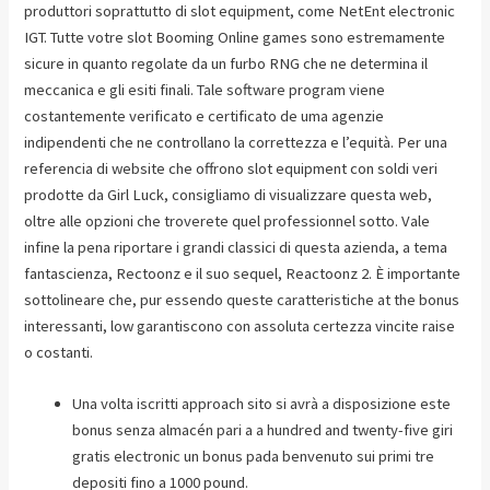
produttori soprattutto di slot equipment, come NetEnt electronic
IGT. Tutte votre slot Booming Online games sono estremamente
sicure in quanto regolate da un furbo RNG che ne determina il
meccanica e gli esiti finali. Tale software program viene
costantemente verificato e certificato de uma agenzie
indipendenti che ne controllano la correttezza e l’equità. Per una
referencia di website che offrono slot equipment con soldi veri
prodotte da Girl Luck, consigliamo di visualizzare questa web,
oltre alle opzioni che troverete quel professionnel sotto. Vale
infine la pena riportare i grandi classici di questa azienda, a tema
fantascienza, Rectoonz e il suo sequel, Reactoonz 2. È importante
sottolineare che, pur essendo queste caratteristiche at the bonus
interessanti, low garantiscono con assoluta certezza vincite raise
o costanti.
Una volta iscritti approach sito si avrà a disposizione este
bonus senza almacén pari a a hundred and twenty-five giri
gratis electronic un bonus pada benvenuto sui primi tre
depositi fino a 1000 pound.