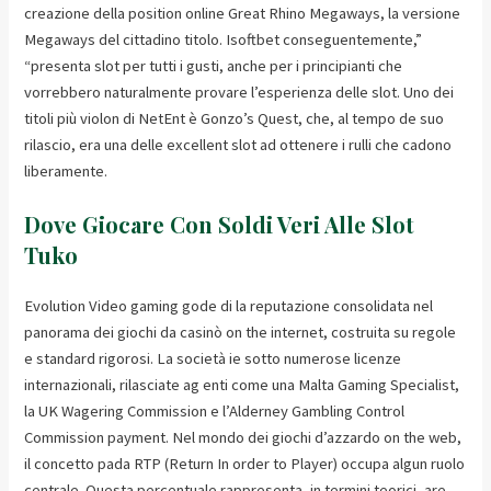
creazione della position online Great Rhino Megaways, la versione
Megaways del cittadino titolo. Isoftbet conseguentemente,”
“presenta slot per tutti i gusti, anche per i principianti che
vorrebbero naturalmente provare l’esperienza delle slot. Uno dei
titoli più violon di NetEnt è Gonzo’s Quest, che, al tempo de suo
rilascio, era una delle excellent slot ad ottenere i rulli che cadono
liberamente.
Dove Giocare Con Soldi Veri Alle Slot
Tuko
Evolution Video gaming gode di la reputazione consolidata nel
panorama dei giochi da casinò on the internet, costruita su regole
e standard rigorosi. La società ie sotto numerose licenze
internazionali, rilasciate ag enti come una Malta Gaming Specialist,
la UK Wagering Commission e l’Alderney Gambling Control
Commission payment. Nel mondo dei giochi d’azzardo on the web,
il concetto pada RTP (Return In order to Player) occupa algun ruolo
centrale. Questa percentuale rappresenta, in termini teorici, are