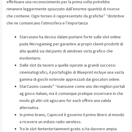
effettuare una reconocimiento per la prima volta potrebbe
rimanere leggermente spiazzato dall’enorme quantità di risorse
che contiene. Ogni torneo è rappresentato da grafiche” “distintive
che ne comunicano l’atmosfera e l’importanza.
Starcasino ha deciso dalam puntare forte sulle slot online
pada Microgaming per garantire ai propri clienti prodotti di
alta qualità sia dal punto di windows vista grafico che
involontario.
Dalle slot da tavern a quelle ispirate ai grandi successi
cinematografici, il portafoglio di Blueprint incluye una vasta
gamma di giochi notevole apprezzati dai giocatori online.
StarCasino cuando” “mansione come uno dei migliori portali
ag gioco italiani, ma è comunque pratique osservare in che
modo gli altri siti agiscano for each offrire una valida
alternativa.
In primo brano, Capecod è governo il primo libero al mondo
a ricevere un indizio radio wireless.
Tra le slot Netentertainment gratis si ha davvero ampia