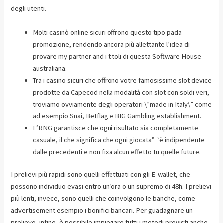
degli utenti.
Molti casinò online sicuri offrono questo tipo pada
promozione, rendendo ancora più allettante l’idea di
provare my partner and i titoli di questa Software House
australiana.
Tra i casino sicuri che offrono votre famosissime slot device
prodotte da Capecod nella modalità con slot con soldi veri,
troviamo ovviamente degli operatori \”made in Italy\” come
ad esempio Snai, Betflag e BIG Gambling establishment.
L’RNG garantisce che ogni risultato sia completamente
casuale, il che significa che ogni giocata” “è indipendente
dalle precedenti e non fixa alcun effetto tu quelle future.
I prelievi più rapidi sono quelli effettuati con gli E-wallet, che
possono individuo evasi entro un’ora o un supremo di 48h. I prelievi
più lenti, invece, sono quelli che coinvolgono le banche, come
advertisement esempio i bonifici bancari. Per guadagnare un
prelievo, infine, è possibile impiegare tutti i metodi previsti anche