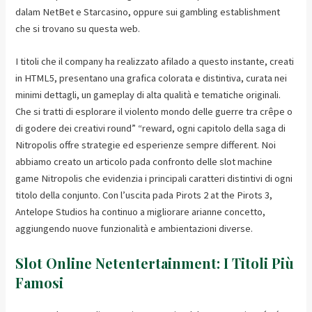
dalam NetBet e Starcasino, oppure sui gambling establishment
che si trovano su questa web.
I titoli che il company ha realizzato afilado a questo instante, creati
in HTML5, presentano una grafica colorata e distintiva, curata nei
minimi dettagli, un gameplay di alta qualità e tematiche originali.
Che si tratti di esplorare il violento mondo delle guerre tra crêpe o
di godere dei creativi round” “reward, ogni capitolo della saga di
Nitropolis offre strategie ed esperienze sempre different. Noi
abbiamo creato un articolo pada confronto delle slot machine
game Nitropolis che evidenzia i principali caratteri distintivi di ogni
titolo della conjunto. Con l’uscita pada Pirots 2 at the Pirots 3,
Antelope Studios ha continuo a migliorare arianne concetto,
aggiungendo nuove funzionalità e ambientazioni diverse.
Slot Online Netentertainment: I Titoli Più
Famosi