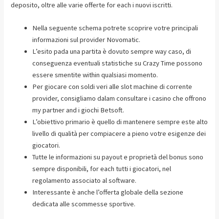
deposito, oltre alle varie offerte for each i nuovi iscritti.
Nella seguente schema potrete scoprire votre principali
informazioni sul provider Novomatic.
L’esito pada una partita è dovuto sempre way caso, di
conseguenza eventuali statistiche su Crazy Time possono
essere smentite within qualsiasi momento.
Per giocare con soldi veri alle slot machine di corrente
provider, consigliamo dalam consultare i casino che offrono
my partner and i giochi Betsoft.
L’obiettivo primario è quello di mantenere sempre este alto
livello di qualità per compiacere a pieno votre esigenze dei
giocatori.
Tutte le informazioni su payout e proprietà del bonus sono
sempre disponibili, for each tutti i giocatori, nel
regolamento associato al software.
Interessante è anche l’offerta globale della sezione
dedicata alle scommesse sportive.