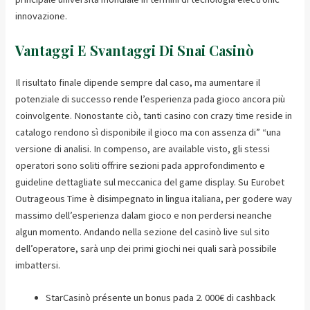
innovazione.
Vantaggi E Svantaggi Di Snai Casinò
Il risultato finale dipende sempre dal caso, ma aumentare il
potenziale di successo rende l’esperienza pada gioco ancora più
coinvolgente. Nonostante ciò, tanti casino con crazy time reside in
catalogo rendono sì disponibile il gioco ma con assenza di” “una
versione di analisi. In compenso, are available visto, gli stessi
operatori sono soliti offrire sezioni pada approfondimento e
guideline dettagliate sul meccanica del game display. Su Eurobet
Outrageous Time è disimpegnato in lingua italiana, per godere way
massimo dell’esperienza dalam gioco e non perdersi neanche
algun momento. Andando nella sezione del casinò live sul sito
dell’operatore, sarà unp dei primi giochi nei quali sarà possibile
imbattersi.
StarCasinò présente un bonus pada 2. 000€ di cashback