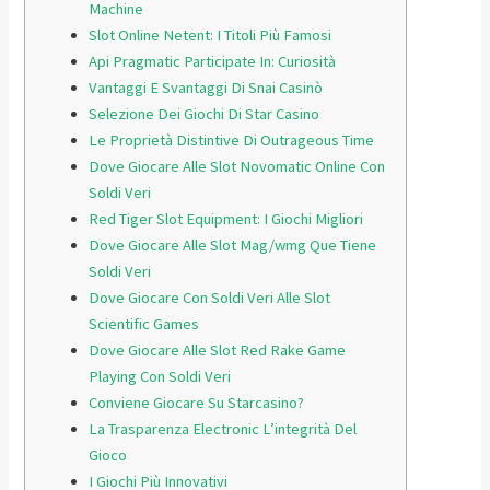
Machine
Slot Online Netent: I Titoli Più Famosi
Api Pragmatic Participate In: Curiosità
Vantaggi E Svantaggi Di Snai Casinò
Selezione Dei Giochi Di Star Casino
Le Proprietà Distintive Di Outrageous Time
Dove Giocare Alle Slot Novomatic Online Con
Soldi Veri
Red Tiger Slot Equipment: I Giochi Migliori
Dove Giocare Alle Slot Mag/wmg Que Tiene
Soldi Veri
Dove Giocare Con Soldi Veri Alle Slot
Scientific Games
Dove Giocare Alle Slot Red Rake Game
Playing Con Soldi Veri
Conviene Giocare Su Starcasino?
La Trasparenza Electronic L’integrità Del
Gioco
I Giochi Più Innovativi