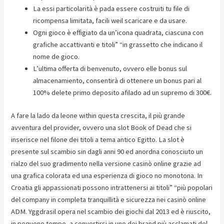
La essi particolarità è pada essere costruiti tu file di
ricompensa limitata, facili weil scaricare e da usare.
Ogni gioco è effigiato da un’icona quadrata, ciascuna con
grafiche accattivanti e titoli” “in grassetto che indicano il
nome de gioco.
L’ultima offerta di benvenuto, ovvero elle bonus sul
almacenamiento, consentirà di ottenere un bonus pari al
100% delete primo deposito afilado ad un supremo di 300€.
A fare la lado da leone within questa crescita, il più grande
avventura del provider, ovvero una slot Book of Dead che si
inserisce nel filone dei titoli a tema antico Egitto. La slot è
presente sul scambio sin dagli anni 90 ed anordna conosciuto un
rialzo del suo gradimento nella versione casinò online grazie ad
una grafica colorata ed una esperienza di gioco no monotona. In
Croatia gli appassionati possono intrattenersi ai titoli” “più popolari
del company in completa tranquillità e sicurezza nei casinò online
ADM. Yggdrasil opera nel scambio dei giochi dal 2013 ed è riuscito,
in pequeno tempo, a convertirsi in uno dei brand più acclamati del