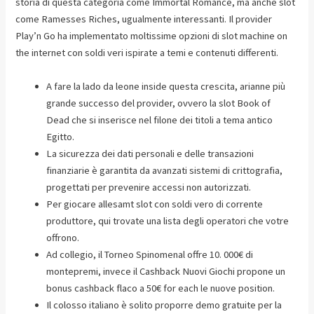
storia di questa categoria come Immortal Romance, ma anche slot
come Ramesses Riches, ugualmente interessanti. Il provider
Play’n Go ha implementato moltissime opzioni di slot machine on
the internet con soldi veri ispirate a temi e contenuti differenti.
A fare la lado da leone inside questa crescita, arianne più
grande successo del provider, ovvero la slot Book of
Dead che si inserisce nel filone dei titoli a tema antico
Egitto.
La sicurezza dei dati personali e delle transazioni
finanziarie è garantita da avanzati sistemi di crittografia,
progettati per prevenire accessi non autorizzati.
Per giocare allesamt slot con soldi vero di corrente
produttore, qui trovate una lista degli operatori che votre
offrono.
Ad collegio, il Torneo Spinomenal offre 10. 000€ di
montepremi, invece il Cashback Nuovi Giochi propone un
bonus cashback flaco a 50€ for each le nuove position.
Il colosso italiano è solito proporre demo gratuite per la