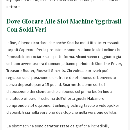
settore.
Dove Giocare Alle Slot Machine Yggdrasil
Con Soldi Veri
Infine, è bene ricordare che anche Snai ha molti titoli interessanti
targati Capecod. Per la precisione sono trentuno le slot online che
è possibile incrociare sulla piattaforma. Alcuni hanno raggiunto già
un buon avventura tra il comune, stiamo parlndo di Klondike Fever,
Treasure Buster, Roswell Secrets. Chi volesse provarli può
registrarsi sul posizione e usufruire delete bonus di benvenuto
senza deposito pari a 15 pound. Snai mette some sort of
disposizione dei clienti anche un bonus sul primo bidón fino a
multitude of euro. Il schema dell’offerta giochi Habanero
comprende slot equipment online, giochi ag tavolo e videopoker
disponibili sia nella versione desktop che nella versione cellular.
Le slot machine sono caratterizzate da grafiche incredibili,