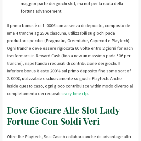
maggior parte dei giochi slot, ma not per la ruota della
fortuna advancement.
Il primo bonus è di 1. 000€ con assenza di deposito, composto de
uma 4 tranche ag 250€ ciascuna, utilizzabili su giochi pada
produttori specifici (Pragmatic, Greentube, Capecod e Playtech).
Ogni tranche deve essere rigiocata 60 volte entro 2 giorni for each
trasformarsi in Reward Cash (fino a new un massimo pada 50€ per
tranche), rispettando i requisiti di contribuzione dei giochi. Il
inferiore bonus è este 200% sul primo deposito fino some sort of
2. 000€, utilizzabile esclusivamente su giochi Playtech. Anche
inside questo caso, ogni gioco contribuisce within modo diverso al
completamento dei requisiti
crazy time rtp
.
Dove Giocare Alle Slot Lady
Fortune Con Soldi Veri
Oltre the Playtech, Snai Casinò collabora anche disadvantage altri