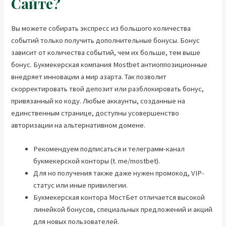
Сайте?
Вы можете собирать экспресс из большого количества
событий только получить дополнительные бонусы. Бонус
зависит от количества событий, чем их больше, тем выше
бонус. Букмекерская компания Mostbet антиоппозиционные
внедряет инновации а мир азарта. Так позволит
скорректировать твой депозит или разблокировать бонус,
привязанный ко коду. Любые аккаунты, созданные на
единственным странице, доступны усовершенство
авторизации на альтернативном домене.
Рекомендуем подписаться и телеграмм-канал
букмекерской конторы (t. me/mostbet).
Для но получения также даже нужен промокод, VIP-
статус или иные привилегии.
Букмекерская контора МостБет отличается высокой
линейкой бонусов, специальных предложений и акций
для новых пользователей.