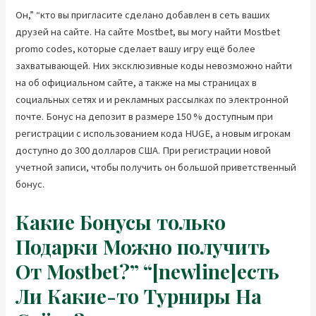
Он,” “кто вы пригласите сделано добавлен в сеть ваших
друзей на сайте. На сайте Mostbet, вы могу найти Mostbet
promo codes, которые сделает вашу игру ещё более
захватывающей. Них эксклюзивные коды невозможно найти
на об официальном сайте, а также на мы страницах в
социальных сетях и и рекламных рассылках по электронной
почте. Бонус на депозит в размере 150 % доступным при
регистрации с использованием кода HUGE, а новым игрокам
доступно до 300 долларов США. При регистрации новой
учетной записи, чтобы получить он большой приветственный
бонус.
Какие Бонусы только
Подарки Можно получить
От Mostbet?” “[newline]есть
Ли Какие-то Турниры На