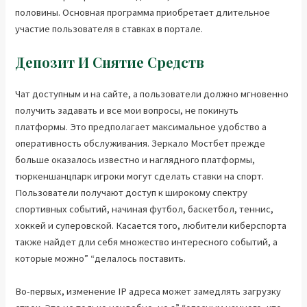
половины. Основная программа приобретает длительное
участие пользователя в ставках в портале.
Депозит И Снятие Средств
Чат доступным и на сайте, а пользователи должно мгновенно
получить задавать и все мои вопросы, не покинуть
платформы. Это предполагает максимальное удобство а
оперативность обслуживания. Зеркало Мостбет прежде
больше оказалось известно и наглядного платформы,
тюркеншанцпарк игроки могут сделать ставки на спорт.
Пользователи получают доступ к широкому спектру
спортивных событий, начиная футбол, баскетбол, теннис,
хоккей и суперовской. Касается того, любители киберспорта
также найдет дли себя множество интересного событий, а
которые можно” “делалось поставить.
Во-первых, изменение IP адреса может замедлять загрузку