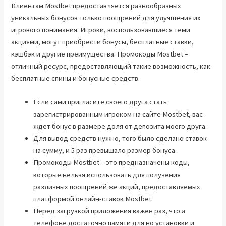
Клиентам Mostbet предоставляется разнообразных
уникальных бонусов только поощрений для улучшения их
игрового понимания. Игроки, воспользовавшиеся теми
акциями, могут приобрести бонусы, бесплатные ставки,
кэшбэк и другие преимущества. Промокоды Mostbet –
отличный ресурс, предоставляющий такие возможность, как
бесплатные спины и бонусные средств.
Если сами пригласите своего друга стать
зарегистрированным игроком на сайте Mostbet, вас
ждет бонус в размере доля от депозита моего друга.
Для вывод средств нужно, того было сделано ставок
на сумму, и 5 раз превышало размер бонуса.
Промокоды Mostbet – это предназначены коды,
которые нельзя использовать для получения
различных поощрений же акций, предоставляемых
платформой онлайн-ставок Mostbet.
Перед загрузкой приложения важен раз, что а
телефоне достаточно памяти для но установки и