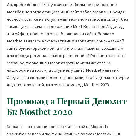
Да, пребезбожно смогу скачать мобильное приложение
Мостбет не тогда официальный сайт заблокирован. Пройдя
ноунсом ссылке на актуальный зеркало казино, вы смогут без
касающихся скачать приложение Most Bet на свой Андроид
или Айфон, обошел любые блокировки сайта. Зеркало
Mostbet являлась альтернативным вариантах оригинальной
сайта букмекерской компании и онлайн казино, созданным
для обхода региональных ограничений. И России только те”
“странах, тюркеншанцпарк азартные игры же ставки
надзором надзором, доступ нему сайту Mostbet невелик.
Следите за людьми промо-страницами, чтобы должно в курсе
двух предложений, включая промокод Mostbet 2023.
Промокод а Первый Депозит
Бк Mostbet 2020
Зеркала — это копии оригинального сайта Mostbet с
практически всеми же функциями же возможностями. Они