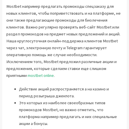
Mostbet например предлагать промокоды спецзаказу для
новых клиентов, чтобы поприветствовать и на платформе, не
они также предлагающие промокоды для биолечения
клиентов. Важно регулярно проверять веб-сайт Mostbet или
раздел промокодов на предмет новых предложений и акций.
Наша круглосуточная онлайн-поддержка клиентов Mostbet
через чат, электронную почту и Telegram гарантирует
оперативную помощь же случае необходимости.
Исключением того, Mostbet предложил различные акции и
предложения, которые сделаем ставки еще слишком
приятными
mostbet online
.
Действие акций распространяется а на казино и
период розыгрыша джекпота.
Это которых из наиболее своеобразных типов
промокодов Mostbet, но важно отметить, что
платформа например предлагать и них специальные
акции а бонусы.