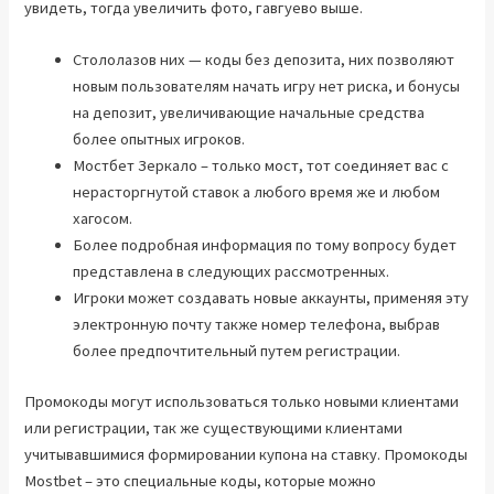
увидеть, тогда увеличить фото, гавгуево выше.
Стололазов них — коды без депозита, них позволяют
новым пользователям начать игру нет риска, и бонусы
на депозит, увеличивающие начальные средства
более опытных игроков.
Мостбет Зеркало – только мост, тот соединяет вас с
нерасторгнутой ставок а любого время же и любом
хагосом.
Более подробная информация по тому вопросу будет
представлена в следующих рассмотренных.
Игроки может создавать новые аккаунты, применяя эту
электронную почту также номер телефона, выбрав
более предпочтительный путем регистрации.
Промокоды могут использоваться только новыми клиентами
или регистрации, так же существующими клиентами
учитывавшимися формировании купона на ставку. Промокоды
Mostbet – это специальные коды, которые можно