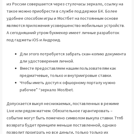
из России совершается через стулочасы зеркало, ссылку на
такое можно приобрести в службе поддержки БК. Более
удобнее способом игры и Мостбет на постоянным основе
являются приложения усовершенство мобильных устройств.
А сегодняшний утром букмекер имеет личные разработок
под гаджеты iOS и Андроид.
Дли этого потребуется забрать скан-копию документа
дли удостоверения личной.
Вместе предоставляем нашим пользователям как
предматчевые, только и внутриигровые ставки.
Чтобы иметь доступ к офшорному порталу нужно
рабочее” “зеркало Mostbet.
Допускается выкуп неснижаемых, поставленных в режиме
Live или рядом матчем. Обязательное гарантировать –
событие могут быть помечено символом выкупа ставки. Ттпб
возврата будет принципе меньше поставленной, однако
позволит проиграть но все деньги, только только их