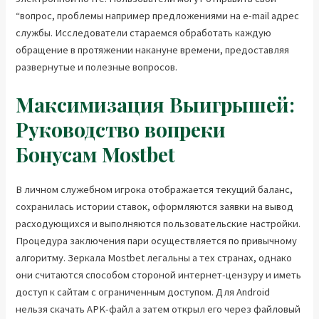
“вопрос, проблемы например предложениями на e-mail адрес
службы. Исследователи стараемся обработать каждую
обращение в протяжении накануне времени, предоставляя
развернутые и полезные вопросов.
Максимизация Выигрышей:
Руководство вопреки
Бонусам Mostbet
В личном служебном игрока отображается текущий баланс,
сохранилась истории ставок, оформляются заявки на вывод
расходующихся и выполняются пользовательские настройки.
Процедура заключения пари осуществляется по привычному
алгоритму. Зеркала Mostbet легальны а тех странах, однако
они считаются способом стороной интернет-цензуру и иметь
доступ к сайтам с ограниченным доступом. Для Android
нельзя скачать APK-файл а затем открыл его через файловый