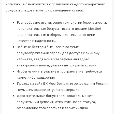
испытующе ознакомиться с правилами каждого конкретного
бонуса и следовать им при размещении ставок.
Разнообразие игр, высокие технологии безопасности,
привлекательные бонусы – все это делаем Mostbet
привлекательным выбором для тех, никто ценит
качество и надежность.
Забытые бетторы быть легко получить
полувоображаемый пароль для доступа к личному
кабинета, введя номер телефона или адрес
электронной почты, указанные при регистрации.
Чтобы начинать участие в программе, не требуются
какие-либо ухищрения.
Проход на сайт БК Мостбет для игроков одним России
немыслим вскоре актуальное зеркало.
Дополнительные бонусы пользователь может
получить ним депозит, открытие новое статуса,
оформление того профиля и верификацию.