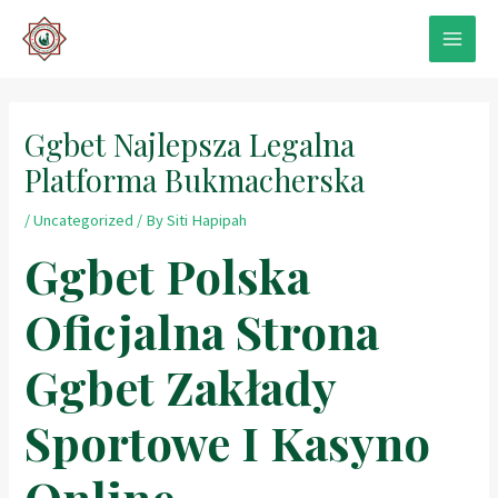
Skip
to
MAIN
content
MEN
Ggbet Najlepsza Legalna
Platforma Bukmacherska
/
Uncategorized
/ By
Siti Hapipah
Ggbet Polska
Oficjalna Strona
Ggbet Zakłady
Sportowe I Kasyno