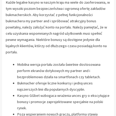
Każde legalne kasyno w naszym kraju ma wiele do zaoferowania, w
tym wysoki poziom bezpieczeństwa i ogromną ofertę zakładów
bukmacherskich. Aby korzystać z pełnej funkcjonalności
bukmachera my partner and i spróbować atrakcyjny bonus
powitalny, należy założyć konto na portalu. Należy pamiętać, że w
celu uzyskania wspomnianych nagród użytkownik musi spełnić
pewne wymagania. Niektóre bonusy są dostępne jedynie dla
lojalnych klientów, którzy od dłuższego czasu posiadają konto na
portalu.
Mobilna wersja portalu została świetnie dostosowana
perform ekranów dotykowych my partner and i
bezproblemowo działa na smartfonach czy tabletach.
Bukmacher oferuje liczne konkursy i jedną unces
najszerszych linii dla popularnych dyscyplin.
Kasyno GGbet wzbogaca wrażenia unces gry o ekscytujące
bonusy i promocje zaprojektowane specjalnie na polski
rynek.
Poza wspieraniem nowych graczy, platforma stawia