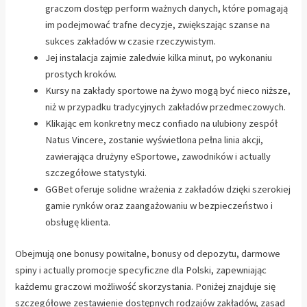
graczom dostęp perform ważnych danych, które pomagają
im podejmować trafne decyzje, zwiększając szanse na
sukces zakładów w czasie rzeczywistym.
Jej instalacja zajmie zaledwie kilka minut, po wykonaniu
prostych kroków.
Kursy na zakłady sportowe na żywo mogą być nieco niższe,
niż w przypadku tradycyjnych zakładów przedmeczowych.
Klikając em konkretny mecz confiado na ulubiony zespół
Natus Vincere, zostanie wyświetlona pełna linia akcji,
zawierająca drużyny eSportowe, zawodników i actually
szczegółowe statystyki.
GGBet oferuje solidne wrażenia z zakładów dzięki szerokiej
gamie rynków oraz zaangażowaniu w bezpieczeństwo i
obsługę klienta.
Obejmują one bonusy powitalne, bonusy od depozytu, darmowe
spiny i actually promocje specyficzne dla Polski, zapewniając
każdemu graczowi możliwość skorzystania. Poniżej znajduje się
szczegółowe zestawienie dostępnych rodzajów zakładów, zasad