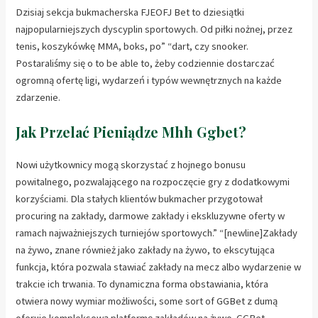
Dzisiaj sekcja bukmacherska FJEOFJ Bet to dziesiątki
najpopularniejszych dyscyplin sportowych. Od piłki nożnej, przez
tenis, koszykówkę MMA, boks, po” “dart, czy snooker.
Postaraliśmy się o to be able to, żeby codziennie dostarczać
ogromną ofertę ligi, wydarzeń i typów wewnętrznych na każde
zdarzenie.
Jak Przelać Pieniądze Mhh Ggbet?
Nowi użytkownicy mogą skorzystać z hojnego bonusu
powitalnego, pozwalającego na rozpoczęcie gry z dodatkowymi
korzyściami. Dla stałych klientów bukmacher przygotował
procuring na zakłady, darmowe zakłady i ekskluzywne oferty w
ramach najważniejszych turniejów sportowych.” “[newline]Zakłady
na żywo, znane również jako zakłady na żywo, to ekscytująca
funkcja, która pozwala stawiać zakłady na mecz albo wydarzenie w
trakcie ich trwania. To dynamiczna forma obstawiania, która
otwiera nowy wymiar możliwości, some sort of GGBet z dumą