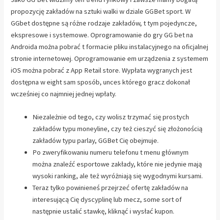
propozycję zakładów na sztuki walki w dziale GGBet sport. W
GGbet dostępne są różne rodzaje zakładów, t tym pojedyncze,
ekspresowe i systemowe. Oprogramowanie do gry GG bet na
Androida można pobrać t formacie pliku instalacyjnego na oficjalnej
stronie internetowej. Oprogramowanie em urządzenia z systemem
iOS można pobrać z App Retail store. Wypłata wygranych jest
dostępna w eight sam sposób, unces którego gracz dokonał
wcześniej co najmniej jednej wpłaty.
Niezależnie od tego, czy wolisz trzymać się prostych
zakładów typu moneyline, czy też cieszyć się złożonością
zakładów typu parlay, GGBet Cię obejmuje.
Po zweryfikowaniu numeru telefonu t menu głównym
można znaleźć esportowe zakłady, które nie jedynie mają
wysoki ranking, ale też wyróżniają się wygodnymi kursami.
Teraz tylko powinieneś przejrzeć ofertę zakładów na
interesującą Cię dyscyplinę lub mecz, some sort of
następnie ustalić stawkę, kliknąć i wysłać kupon.