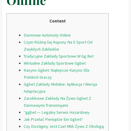
Online
Content
Darmowe Automaty Online
Czym Różnią Się Kupony Na E Sport Od
Zwykłych Zakładów
Tradycyjne Zakłady Sportowe W Gg Bet
Wirtualne Zakłady Sportowe Ggbet
Kasyno Ggbet: Najlepsze Kasyno Dla
Polskich Graczy
Ggbet Zakłady Mobilne: Aplikacja I Wersja
Adaptacyjna
Zarobkowe Zakłady Na Żywo Ggbet Z
Darmowymi Transmisjami
“ggbet — Legalny Serwis Hazardowy
Jak Przelać Pieniądze Em Ggbet?
Czy Dostępny Jest Czat Mhh Żywo Z Obsługą