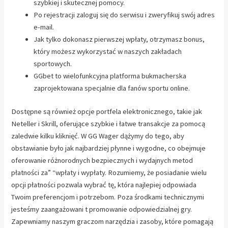
szybkiej i skutecznej pomocy.
Po rejestracji zaloguj się do serwisu i zweryfikuj swój adres
e-mail.
Jak tylko dokonasz pierwszej wpłaty, otrzymasz bonus,
który możesz wykorzystać w naszych zakładach
sportowych.
GGbet to wielofunkcyjna platforma bukmacherska
zaprojektowana specjalnie dla fanów sportu online.
Dostępne są również opcje portfela elektronicznego, takie jak
Neteller i Skrill, oferujące szybkie i łatwe transakcje za pomocą
zaledwie kilku kliknięć. W GG Wager dążymy do tego, aby
obstawianie było jak najbardziej płynne i wygodne, co obejmuje
oferowanie różnorodnych bezpiecznych i wydajnych metod
płatności za” “wpłaty i wypłaty. Rozumiemy, że posiadanie wielu
opcji płatności pozwala wybrać tę, która najlepiej odpowiada
Twoim preferencjom i potrzebom. Poza środkami technicznymi
jesteśmy zaangażowani t promowanie odpowiedzialnej gry.
Zapewniamy naszym graczom narzędzia i zasoby, które pomagają