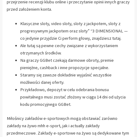
przejrzenie recenzji klubu online i przeczytanie opinii innych graczy
przed założeniem konta.
Klasyczne sloty, video sloty, sloty z jackpotem, sloty z
progresywnym jackpotem oraz sloty” “3 DIMENSIONAL —
co jedynie przyjdzie Ci perform głowy, znajdziesz tutaj.
Ale tutaj są pewne cechy związane z wykorzystaniem
otrzymanych środków.
Na graczy GGBet czekają darmowe obroty, premie
pieniężne, cashback i inne propozycje specjalne.
Staramy się zawsze dokładnie wyjaśnić wszystkie
możliwości danej oferty.
Przykładowo, depozyt w celu odebrania bonusu
powitalnego musi zostać złożony w ciągu 14 dni od użycia
kodu promocyjnego GGBet.
Miłośnicy zakładów e-sportowych mogą obstawiać zarówno
zakłady na żywo mhh e-sport, jak i actually zakłady
przedmeczowe. Zakłady e-sportowe na żywo są dedykowane tym