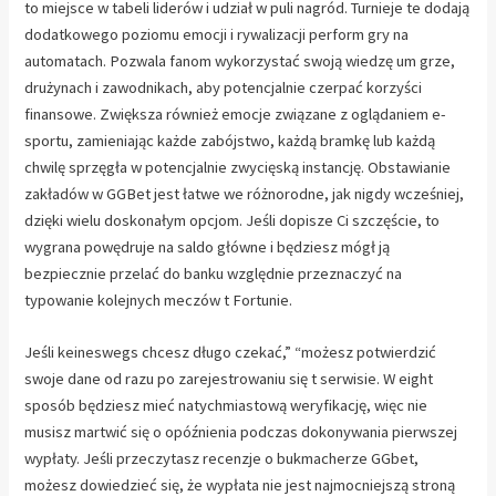
to miejsce w tabeli liderów i udział w puli nagród. Turnieje te dodają
dodatkowego poziomu emocji i rywalizacji perform gry na
automatach. Pozwala fanom wykorzystać swoją wiedzę um grze,
drużynach i zawodnikach, aby potencjalnie czerpać korzyści
finansowe. Zwiększa również emocje związane z oglądaniem e-
sportu, zamieniając każde zabójstwo, każdą bramkę lub każdą
chwilę sprzęgła w potencjalnie zwycięską instancję. Obstawianie
zakładów w GGBet jest łatwe we różnorodne, jak nigdy wcześniej,
dzięki wielu doskonałym opcjom. Jeśli dopisze Ci szczęście, to
wygrana powędruje na saldo główne i będziesz mógł ją
bezpiecznie przelać do banku względnie przeznaczyć na
typowanie kolejnych meczów t Fortunie.
Jeśli keineswegs chcesz długo czekać,” “możesz potwierdzić
swoje dane od razu po zarejestrowaniu się t serwisie. W eight
sposób będziesz mieć natychmiastową weryfikację, więc nie
musisz martwić się o opóźnienia podczas dokonywania pierwszej
wypłaty. Jeśli przeczytasz recenzje o bukmacherze GGbet,
możesz dowiedzieć się, że wypłata nie jest najmocniejszą stroną