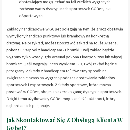
obstawiający mogą jechać na fali wielkich wygranych
zarówno watts dyscyplinach sportowych GGBet, jak i
eSportowych.
Zakłady handicapowe w GGBet polegają na tym, że gracz obstawia
wymyślony handicap punktowy lub bramkowy na konkretną
drużynę. Na przykład, możesz postawić zakład na to, że Arsenal
pokona Liverpool z handicapem -1 bramki. Twój zakład będzie
wygrany tylko wtedy, gdy Arsenal pokona Liverpool two lub więcej
bramkami, jeśli wygrają unces wynikiem 1-0, Twój zakład będzie
przegrany. Zakłady z handicapem to” “świetny sposób na
zwiększenie szans na wygraną podczas obstawiania zakładów
sportowych i esportowych. Zakłady sportowe, które można
postawić w GGBet, obejmują szeroką gamę dyscyplin sportowych.
Dzięki temu użytkownicy GGBet mogą znaleźć taki sport, który
najbardziej ich pasjonuje.
Jak Skontaktować Się Z Obsługą Klienta W
Ggbet?