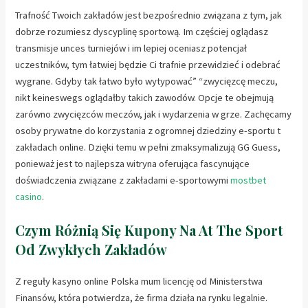
Trafność Twoich zakładów jest bezpośrednio związana z tym, jak
dobrze rozumiesz dyscyplinę sportową. Im częściej oglądasz
transmisje unces turniejów i im lepiej oceniasz potencjał
uczestników, tym łatwiej będzie Ci trafnie przewidzieć i odebrać
wygrane. Gdyby tak łatwo było wytypować” “zwycięzcę meczu,
nikt keineswegs oglądałby takich zawodów. Opcje te obejmują
zarówno zwycięzców meczów, jak i wydarzenia w grze. Zachęcamy
osoby prywatne do korzystania z ogromnej dziedziny e-sportu t
zakładach online. Dzięki temu w pełni zmaksymalizują GG Guess,
ponieważ jest to najlepsza witryna oferująca fascynujące
doświadczenia związane z zakładami e-sportowymi
mostbet
casino
.
Czym Różnią Się Kupony Na At The Sport
Od Zwykłych Zakładów
Z reguły kasyno online Polska mum licencję od Ministerstwa
Finansów, która potwierdza, że firma działa na rynku legalnie.