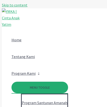
Skip to content
Home
Tentang Kami
Program Kami
MENU TOGGLE
Program Santunan Amanah