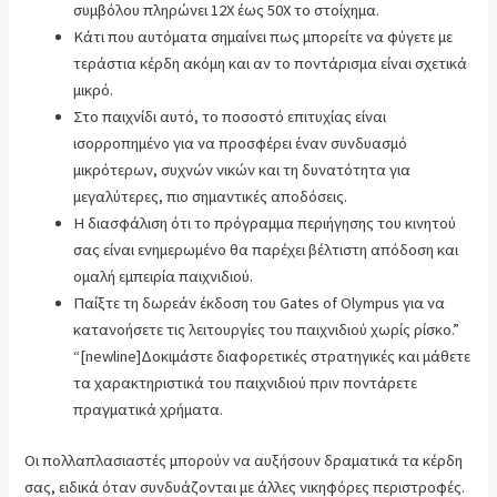
συμβόλου πληρώνει 12Χ έως 50Χ το στοίχημα.
Κάτι που αυτόματα σημαίνει πως μπορείτε να φύγετε με
τεράστια κέρδη ακόμη και αν το ποντάρισμα είναι σχετικά
μικρό.
Στο παιχνίδι αυτό, το ποσοστό επιτυχίας είναι
ισορροπημένο για να προσφέρει έναν συνδυασμό
μικρότερων, συχνών νικών και τη δυνατότητα για
μεγαλύτερες, πιο σημαντικές αποδόσεις.
Η διασφάλιση ότι το πρόγραμμα περιήγησης του κινητού
σας είναι ενημερωμένο θα παρέχει βέλτιστη απόδοση και
ομαλή εμπειρία παιχνιδιού.
Παίξτε τη δωρεάν έκδοση του Gates of Olympus για να
κατανοήσετε τις λειτουργίες του παιχνιδιού χωρίς ρίσκο.”
“[newline]Δοκιμάστε διαφορετικές στρατηγικές και μάθετε
τα χαρακτηριστικά του παιχνιδιού πριν ποντάρετε
πραγματικά χρήματα.
Οι πολλαπλασιαστές μπορούν να αυξήσουν δραματικά τα κέρδη
σας, ειδικά όταν συνδυάζονται με άλλες νικηφόρες περιστροφές.