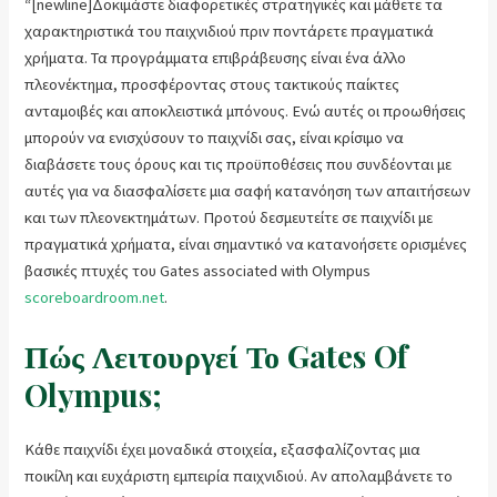
“[newline]Δοκιμάστε διαφορετικές στρατηγικές και μάθετε τα
χαρακτηριστικά του παιχνιδιού πριν ποντάρετε πραγματικά
χρήματα. Τα προγράμματα επιβράβευσης είναι ένα άλλο
πλεονέκτημα, προσφέροντας στους τακτικούς παίκτες
ανταμοιβές και αποκλειστικά μπόνους. Ενώ αυτές οι προωθήσεις
μπορούν να ενισχύσουν το παιχνίδι σας, είναι κρίσιμο να
διαβάσετε τους όρους και τις προϋποθέσεις που συνδέονται με
αυτές για να διασφαλίσετε μια σαφή κατανόηση των απαιτήσεων
και των πλεονεκτημάτων. Προτού δεσμευτείτε σε παιχνίδι με
πραγματικά χρήματα, είναι σημαντικό να κατανοήσετε ορισμένες
βασικές πτυχές του Gates associated with Olympus
scoreboardroom.net
.
Πώς Λειτουργεί Το Gates Of
Olympus;
Κάθε παιχνίδι έχει μοναδικά στοιχεία, εξασφαλίζοντας μια
ποικίλη και ευχάριστη εμπειρία παιχνιδιού. Αν απολαμβάνετε το