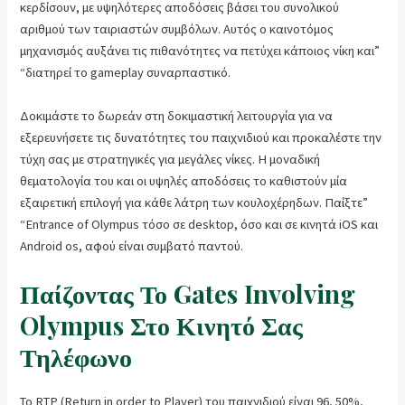
κερδίσουν, με υψηλότερες αποδόσεις βάσει του συνολικού
αριθμού των ταιριαστών συμβόλων. Αυτός ο καινοτόμος
μηχανισμός αυξάνει τις πιθανότητες να πετύχει κάποιος νίκη και”
“διατηρεί το gameplay συναρπαστικό.
Δοκιμάστε το δωρεάν στη δοκιμαστική λειτουργία για να
εξερευνήσετε τις δυνατότητες του παιχνιδιού και προκαλέστε την
τύχη σας με στρατηγικές για μεγάλες νίκες. Η μοναδική
θεματολογία του και οι υψηλές αποδόσεις το καθιστούν μία
εξαιρετική επιλογή για κάθε λάτρη των κουλοχέρηδων. Παίξτε”
“Entrance of Olympus τόσο σε desktop, όσο και σε κινητά iOS και
Android os, αφού είναι συμβατό παντού.
Παίζοντας Το Gates Involving
Olympus Στο Κινητό Σας
Τηλέφωνο
Το RTP (Return in order to Player) του παιχνιδιού είναι 96, 50%,