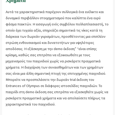
Αυτά τα χαρακτηριστικά παρέχουν συλλογικά ένα ευέλικτο και
δυναμικό περιβάλλον στοιχηματισμού που καλύπτει ένα ευρύ
φάσμα παικτών. Η εισαγωγή ενός συμβόλου πολλαπλασιαστή, το
οποίο έχει τυχαία αξία, επηρεάζει σημαντικά τις νίκες κατά τη
διάρκεια των δωρεάν γυρισμάτων, προσθέτοντας μια επιπλέον
στρώση ενθουσιασμού και δυνατοτήτων για υψηλότερες
αποδόσεις. Η εξάσκηση με την demo έκδοση” “είναι επίσης
κρίσιμη, καθώς σας επιτρέπει να εξοικειωθείτε με τους
μηχανισμούς του παιχνιδιού χωρίς να ρισκάρετε πραγματικά
χρήματα. Η διαχείριση των συναισθημάτων και των χρημάτων
σας είναι μια άλλη σημαντική πτυχή της επιτυχημένης παιχνιδιού.
Μπορείτε να προσπελάσετε την δωρεάν trial έκδοση του
Entrances of Olympus σε διάφορες ιστοσελίδες παιχνιδιών. Το
παιχνίδι στη demo έκδοση σας επιτρέπει να εξασκηθείτε χωρίς να
ρισκάρετε πραγματικά χρήματα και να απολαύσετε πλήρως τα
χαρακτηριστικά του παιχνιδιού.