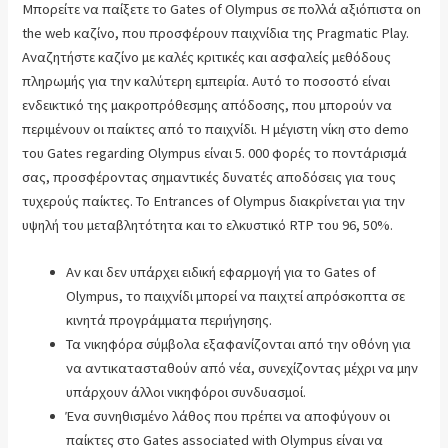
Μπορείτε να παίξετε το Gates of Olympus σε πολλά αξιόπιστα on
the web καζίνο, που προσφέρουν παιχνίδια της Pragmatic Play.
Αναζητήστε καζίνο με καλές κριτικές και ασφαλείς μεθόδους
πληρωμής για την καλύτερη εμπειρία. Αυτό το ποσοστό είναι
ενδεικτικό της μακροπρόθεσμης απόδοσης, που μπορούν να
περιμένουν οι παίκτες από το παιχνίδι. Η μέγιστη νίκη στο demo
του Gates regarding Olympus είναι 5. 000 φορές το ποντάρισμά
σας, προσφέροντας σημαντικές δυνατές αποδόσεις για τους
τυχερούς παίκτες. Το Entrances of Olympus διακρίνεται για την
υψηλή του μεταβλητότητα και το ελκυστικό RTP του 96, 50%.
Αν και δεν υπάρχει ειδική εφαρμογή για το Gates of
Olympus, το παιχνίδι μπορεί να παιχτεί απρόσκοπτα σε
κινητά προγράμματα περιήγησης.
Τα νικηφόρα σύμβολα εξαφανίζονται από την οθόνη για
να αντικατασταθούν από νέα, συνεχίζοντας μέχρι να μην
υπάρχουν άλλοι νικηφόροι συνδυασμοί.
Ένα συνηθισμένο λάθος που πρέπει να αποφύγουν οι
παίκτες στο Gates associated with Olympus είναι να