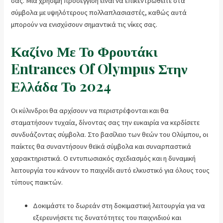
σας. Μια χρήσιμη προσέγγιση είναι να επικεντρωθείτε στα
σύμβολα με υψηλότερους πολλαπλασιαστές, καθώς αυτά
μπορούν να ενισχύσουν σημαντικά τις νίκες σας.
Καζίνο Με Το Φρουτάκι
Entrances Of Olympus Στην
Ελλάδα Το 2024
Οι κύλινδροι θα αρχίσουν να περιστρέφονται και θα
σταματήσουν τυχαία, δίνοντας σας την ευκαιρία να κερδίσετε
συνδυάζοντας σύμβολα. Στο βασίλειο των θεών του Ολύμπου, οι
παίκτες θα συναντήσουν θεϊκά σύμβολα και συναρπαστικά
χαρακτηριστικά. Ο εντυπωσιακός σχεδιασμός και η δυναμική
λειτουργία του κάνουν το παιχνίδι αυτό ελκυστικό για όλους τους
τύπους παικτών.
Δοκιμάστε το δωρεάν στη δοκιμαστική λειτουργία για να
εξερευνήσετε τις δυνατότητες του παιχνιδιού και