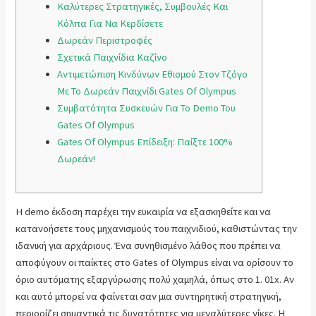
Καλύτερες Στρατηγικές, Συμβουλές Και
Κόλπα Για Να Κερδίσετε
Δωρεάν Περιστροφές
Σχετικά Παιχνίδια Καζίνο
Αντιμετώπιση Κινδύνων Εθισμού Στον Τζόγο
Με Το Δωρεάν Παιχνίδι Gates Of Olympus
Συμβατότητα Συσκευών Για Το Demo Του
Gates Of Olympus
Gates Of Olympus Επίδειξη: Παίξτε 100%
Δωρεάν!
Η demo έκδοση παρέχει την ευκαιρία να εξασκηθείτε και να
κατανοήσετε τους μηχανισμούς του παιχνιδιού, καθιστώντας την
ιδανική για αρχάριους. Ένα συνηθισμένο λάθος που πρέπει να
αποφύγουν οι παίκτες στο Gates of Olympus είναι να ορίσουν το
όριο αυτόματης εξαργύρωσης πολύ χαμηλά, όπως στο 1. 01x. Αν
και αυτό μπορεί να φαίνεται σαν μια συντηρητική στρατηγική,
περιορίζει σημαντικά τις δυνατότητες για μεγαλύτερες νίκες. Η