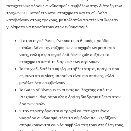
πετύχετε νικηφόρους συνδυασμούς συμβόλων στην διάταξη των
τροχών 6X5. Τοποθετούνται στοιχήματα και τα σύμβολα
κατεβαίνουν στους τροχούς, με πολλαπλασιαστές και δωρεάν
γυρίσματα να προσθέτουν στον ενθουσιασμό.
Η στρατηγική Paroli, ένα σύστημα θετικής προόδου,
περιλαμβάνει την αύξηση των στοιχημάτων μετά από
νίκες, ενώ η στρατηγική Anti-Martingale αυξάνει τα
στοιχήματα κατά τη διάρκεια των σερί νικών.
Το παιχνίδι διαθέτει υψηλή μεταβλητότητα, πράγμα που
σημαίνει ότι οι νίκες μπορεί να είναι πιο σπάνιες, αλλά
μεγάλες όταν συμβαίνουν.
Το Gates of Olympus είναι ένας κουλοχέρης από την
Pragmatic Play, όπου όλη η δράση διαδραματίζεται στον
όρο των Θεών.
Όταν περιστρέφονται οι τροχοί και πετύχετε έναν
νικηφόρο συνδυασμό, τότε τα σύμβολα που κερδίζουν
απομακρύνονται και νέα σύμβολα πέφτουν στη θέση τους,