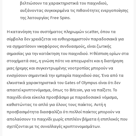
βελτιώσουν τα χαρακτηριστικά του παιχνιδιού,
αυξάνοντας συγκεκριμένα τις πιθανότητες ενεργοποίησης
της λειτουργίας Free Spins.
Η κατανόηση του συστήματος πληρωμών scatter, όπου τα
σύμβολα δεν χρειάζεται να ευθυγραμμιστούν παραδοσιακά για
να σχηματίσουν νικηφόρους συνδυασμούς, είναι ζωτικής
σημασίας για την κατάκτηση του παιχνιδιού. Η θέσπιση ορίων στα
στοιχήματά σας, η γνώση πότε να αποχωρείτε και η διατήρηση
μιας ήρεμης και συγκεντρωμένης νοοτροπίας μπορούν να
ενισχύσουν σημαντικά την εμπειρία παιχνιδιού σας. Ένα από τα
ελκυστικά χαρακτηριστικά του Gates of Olympus είναι ότι δεν
απαιτεί κρυπτονόμισμα, όπως το Bitcoin, για να παίξετε. Το
παιχνίδι είναι εύκολα προσβάσιμο με παραδοσιακό νόμισμα,
καθιστώντας το απλό για όλους τους παίκτες. Αυτή η
προσβασιμότητα διασφαλίζει ότι πολλοί παίκτες μπορούν να
απολαύσουν το παιχνίδι χωρίς επιπλέον βήματα ή επιπλοκές που
σχετίζονται με τις συναλλαγές κρυπτονομισμάτων.