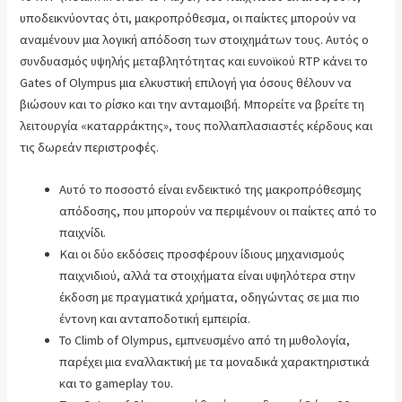
υποδεικνύοντας ότι, μακροπρόθεσμα, οι παίκτες μπορούν να
αναμένουν μια λογική απόδοση των στοιχημάτων τους. Αυτός ο
συνδυασμός υψηλής μεταβλητότητας και ευνοϊκού RTP κάνει το
Gates of Olympus μια ελκυστική επιλογή για όσους θέλουν να
βιώσουν και το ρίσκο και την ανταμοιβή. Μπορείτε να βρείτε τη
λειτουργία «καταρράκτης», τους πολλαπλασιαστές κέρδους και
τις δωρεάν περιστροφές.
Αυτό το ποσοστό είναι ενδεικτικό της μακροπρόθεσμης
απόδοσης, που μπορούν να περιμένουν οι παίκτες από το
παιχνίδι.
Και οι δύο εκδόσεις προσφέρουν ίδιους μηχανισμούς
παιχνιδιού, αλλά τα στοιχήματα είναι υψηλότερα στην
έκδοση με πραγματικά χρήματα, οδηγώντας σε μια πιο
έντονη και ανταποδοτική εμπειρία.
Το Climb of Olympus, εμπνευσμένο από τη μυθολογία,
παρέχει μια εναλλακτική με τα μοναδικά χαρακτηριστικά
και το gameplay του.