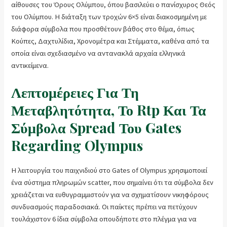
αίθουσες του Όρους Ολύμπου, όπου βασιλεύει ο πανίσχυρος Θεός
του Ολύμπου. Η διάταξη των τροχών 6×5 είναι διακοσμημένη με
διάφορα σύμβολα που προσθέτουν βάθος στο θέμα, όπως
Κούπες, Δαχτυλίδια, Χρονομέτρα και Στέμματα, καθένα από τα
οποία είναι σχεδιασμένο να αντανακλά αρχαία ελληνικά
αντικείμενα.
Λεπτομέρειες Για Τη
Μεταβλητότητα, Το Rtp Και Τα
Σύμβολα Spread Του Gates
Regarding Olympus
Η λειτουργία του παιχνιδιού στο Gates of Olympus χρησιμοποιεί
ένα σύστημα πληρωμών scatter, που σημαίνει ότι τα σύμβολα δεν
χρειάζεται να ευθυγραμμιστούν για να σχηματίσουν νικηφόρους
συνδυασμούς παραδοσιακά. Οι παίκτες πρέπει να πετύχουν
τουλάχιστον 6 ίδια σύμβολα οπουδήποτε στο πλέγμα για να