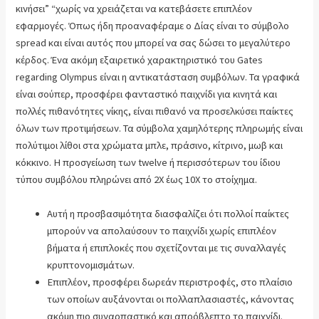
κινήσει” “χωρίς να χρειάζεται να κατεβάσετε επιπλέον
εφαρμογές. Όπως ήδη προαναφέραμε ο Δίας είναι το σύμβολο
spread και είναι αυτός που μπορεί να σας δώσει το μεγαλύτερο
κέρδος. Ένα ακόμη εξαιρετικό χαρακτηριστικό του Gates
regarding Olympus είναι η αντικατάσταση συμβόλων. Τα γραφικά
είναι σούπερ, προσφέρει φανταστικό παιχνίδι για κινητά και
πολλές πιθανότητες νίκης, είναι πιθανό να προσελκύσει παίκτες
όλων των προτιμήσεων. Τα σύμβολα χαμηλότερης πληρωμής είναι
πολύτιμοι λίθοι στα χρώματα μπλε, πράσινο, κίτρινο, μωβ και
κόκκινο. Η προσγείωση των twelve ή περισσότερων του ίδιου
τύπου συμβόλου πληρώνει από 2Χ έως 10Χ το στοίχημα.
Αυτή η προσβασιμότητα διασφαλίζει ότι πολλοί παίκτες
μπορούν να απολαύσουν το παιχνίδι χωρίς επιπλέον
βήματα ή επιπλοκές που σχετίζονται με τις συναλλαγές
κρυπτονομισμάτων.
Επιπλέον, προσφέρει δωρεάν περιστροφές, στο πλαίσιο
των οποίων αυξάνονται οι πολλαπλασιαστές, κάνοντας
ακόμη πιο συναρπαστικό και απρόβλεπτο το παιχνίδι.