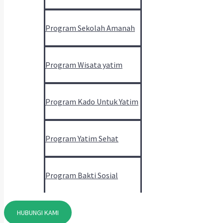
Program Sekolah Amanah
Program Wisata yatim
Program Kado Untuk Yatim
Program Yatim Sehat
Program Bakti Sosial
HUBUNGI KAMI