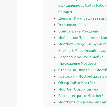
официальному Сайта Рабоче
Сегодня
Депозит И напрашивается С
Установка а” “ios
Бонус и День Рождения
Мобильное Приложение Мо
Мостбет – ведущие Букмеке
Казино В Мире Онлайн-азар
Безопасно конечно Мобиль
Приложение Mostbet?
Ставки На Спорт В Бк Мост
мутуара Ли Mostbet жест Бо
Обзор Сайта Мостбет
Мостбет Обзор Казино
Безопасен разве Mostbet?
Мостбет Официальный Сай