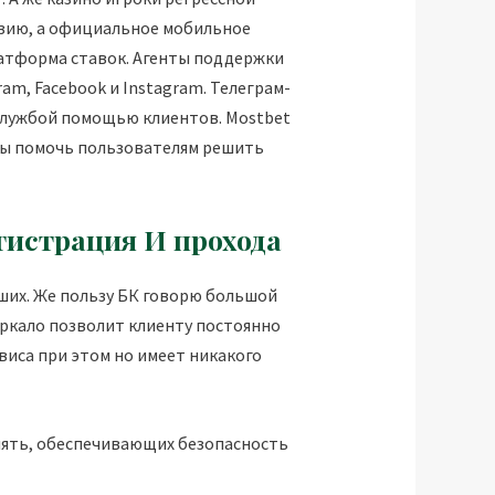
нзию, а официальное мобильное
латформа ставок. Агенты поддержки
ram, Facebook и Instagram. Телеграм-
 службой помощью клиентов. Mostbet
обы помочь пользователям решить
гистрация И прохода
ших. Же пользу БК говорю большой
еркало позволит клиенту постоянно
иса при этом но имеет никакого
лять, обеспечивающих безопасность