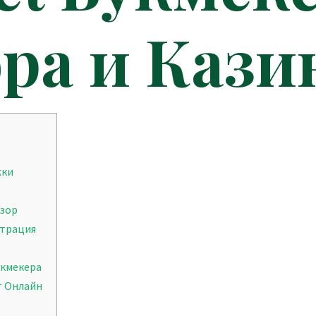
ра и Кази
жки
бзор
страция
кмекера
т Онлайн