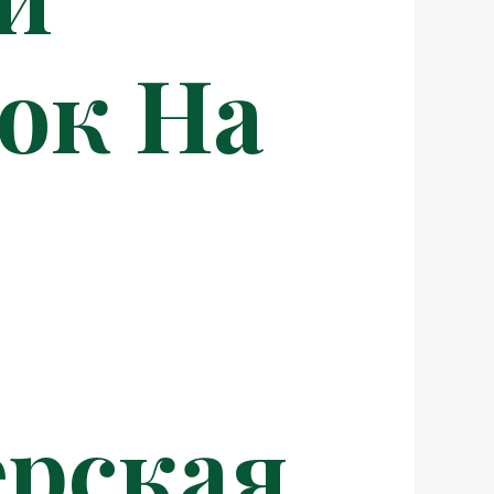
ок На
:
ерская