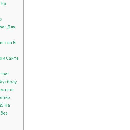
 На
s
bet Для
ества В
ом Сайте
tbet
 Футболу
оматов
ение
25 На
 без