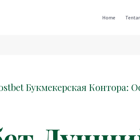
Home
Tenta
ostbet Букмекерская Контора:
бет Лучши