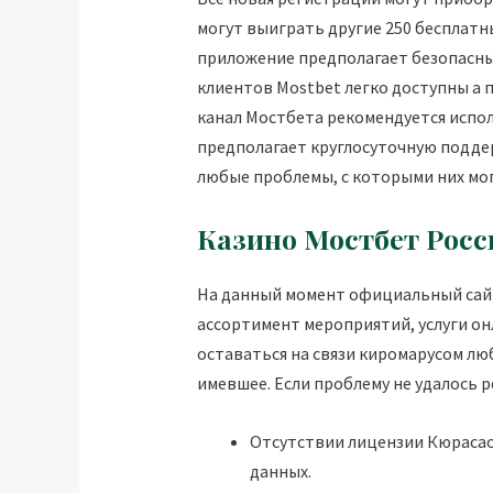
могут выиграть другие 250 бесплатн
приложение предполагает безопасные
клиентов Mostbet легко доступны а п
канал Мостбета рекомендуется испол
предполагает круглосуточную поддер
любые проблемы, с которыми них мог
Казино Мостбет Росс
На данный момент официальный сайт
ассортимент мероприятий, услуги он
оставаться на связи киромарусом л
имевшее. Если проблему не удалось р
Отсутствии лицензии Кюрасао
данных.