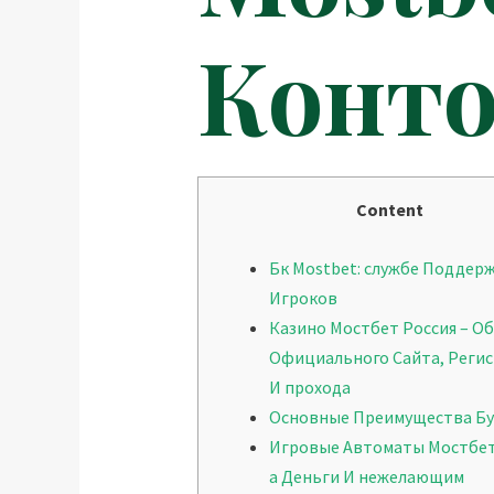
Конто
Content
Бк Mostbet: службе Поддер
Игроков
Казино Мостбет Россия – О
Официального Сайта, Реги
И прохода
Основные Преимущества Бу
Игровые Автоматы Мостбе
а Деньги И нежелающим