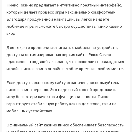
Пинко Казино предлагает интуитивно понятный интерфейс,
который делает процесс игры максимально комфортным.
Благодаря продуманной навигации, вы легко найдете
любимые игры и сможете быстро осуществить пинко казино
вход.
Для тех, кто предпочитает играть с мобильных устройств,
доступна оптимизированная версия сайта. Pinco Casino
адаптирован под любые экраны, что позволяет наслаждаться
игрой в пинко казино онлайн в любое время и в любом месте.
Если доступ к основному сайту ограничен, воспользуйтесь
пинко казино зеркало. Это надежный способ продолжить
игру без потери качества и функциональности. Пинко
гарантирует стабильную работу как на десктопе, так и на
мобильных устройствах.
Официальный сайт казино пинко обеспечивает безопасность
и удобство для каждого пользователя. Независимо от того,