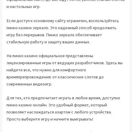
и настольных игр.
Если доступ к основному сайту ограничен, воспользуйтесь
пинко казино зеркало. Это надежный способ продолжить
игру без перерывов. Пинко зеркало обеспечивает
стабильную работу и защиту ваших данных.
На пинко казино официальное представлены
лицензированные игры от ведущих разработчиков. Здесь вы
найдете все, что нужно для комфортного
времяпрепровождения: от классических слотов до
современных видеоигр.
Для тех, кто предпочитает играть в любое время, доступно
пинко казино онлайн. Это удобный формат, который
позволяет наслаждаться азартом с любого устройства.
Просто выберите игру и начните выигрывать!