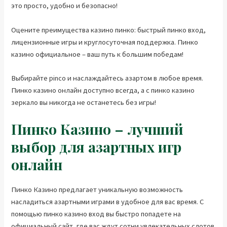
это просто, удобно и безопасно!
Оцените преимущества казино пинко: быстрый пинко вход,
лицензионные игры и круглосуточная поддержка. Пинко
казино официальное – ваш путь к большим победам!
Выбирайте pinco и наслаждайтесь азартом в любое время.
Пинко казино онлайн доступно всегда, а с пинко казино
зеркало вы никогда не останетесь без игры!
Пинко Казино – лучший
выбор для азартных игр
онлайн
Пинко Казино предлагает уникальную возможность
насладиться азартными играми в удобное для вас время. С
помощью пинко казино вход вы быстро попадете на
официальный сайт, где вас ждут сотни увлекательных слотов