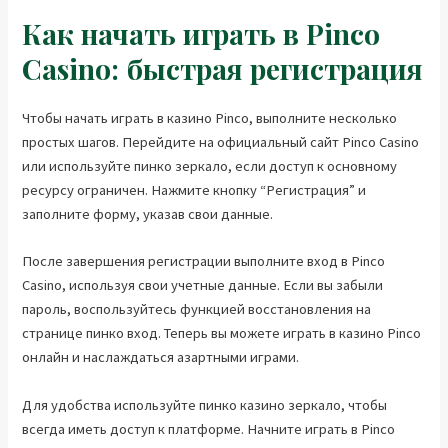
Как начать играть в Pinco
Casino: быстрая регистрация
Чтобы начать играть в казино Pinco, выполните несколько
простых шагов. Перейдите на официальный сайт Pinco Casino
или используйте пинко зеркало, если доступ к основному
ресурсу ограничен. Нажмите кнопку “Регистрация” и
заполните форму, указав свои данные.
После завершения регистрации выполните вход в Pinco
Casino, используя свои учетные данные. Если вы забыли
пароль, воспользуйтесь функцией восстановления на
странице пинко вход. Теперь вы можете играть в казино Pinco
онлайн и наслаждаться азартными играми.
Для удобства используйте пинко казино зеркало, чтобы
всегда иметь доступ к платформе. Начните играть в Pinco