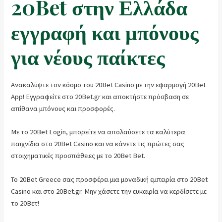
20Bet στην Ελλάδα
εγγραφή και μπόνους
για νέους παίκτες
Ανακαλύψτε τον κόσμο του 20Bet Casino με την εφαρμογή 20Bet
App! Εγγραφείτε στο 20Bet.gr και αποκτήστε πρόσβαση σε
απίθανα μπόνους και προσφορές.
Με το 20Bet Login, μπορείτε να απολαύσετε τα καλύτερα
παιχνίδια στο 20Bet Casino και να κάνετε τις πρώτες σας
στοιχηματικές προσπάθειες με το 20Bet Bet.
Το 20Bet Greece σας προσφέρει μια μοναδική εμπειρία στο 20Bet
Casino και στο 20Bet.gr. Μην χάσετε την ευκαιρία να κερδίσετε με
το 20Βετ!