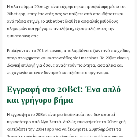
Η πλατφόρμα 20bet.gr είναι εύχρηστη και προσβάσιμη μέσω του
20bet app, επιτρέποντάς σας να παίζετε από οπουδήποτε και
ανά πάσα στιγμή. Το 20bet bet διαθέτει ασφαλείς μεθόδους
πληρωμών και γρήγορες αναλήψεις, εξασφαλίζοντας την
εμπιστοσύνη σας.
Επιλέγοντας το 20 bet casino, απολαμβάνετε ζωντανά παιχνίδια,
σπορ στοιχήματα και εκατοντάδες slot machines. Το 20βετ είναι η
ιδανική επιλογή για όσους αναζητούν ποιότητα, ασφάλεια και
ψυχαγωγία σε έναν δυναμικό και αξιόπιστο οργανισμό.
Εγγραφή στο 20Bet: Ένα απλό
και γρήγορο βήμα
Η εγγραφή στο 20Bet είναι μια διαδικασία που δεν απαιτεί
περισσότερο από λίγα λεπτά. Απλώς επισκεφτείτε το 20bet.gr ή
κατεβάστε την 20bet app για να ξεκινήσετε. Συμπληρώστε τα
βασικά στοιχεία σας και ολοκληρώστε την εγγραφή σας για να