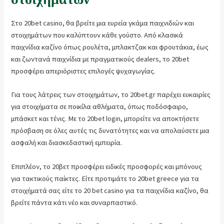
Στο 20bet casino, θα βρείτε μια ευρεία γκάμα παιχνιδιών και
στοιχημάτων που καλύπτουν κάθε γούστο. Από κλασικά
παιχνίδια καζίνο όπως ρουλέτα, μπλακτζακ και φρουτάκια, έως
και ζωντανά παιχνίδια με πραγματικούς dealers, το 20bet
προσφέρει απεριόριστες επιλογές ψυχαγωγίας.
Για τους λάτρεις των στοιχημάτων, το 20bet.gr παρέχει ευκαιρίες
για στοιχήματα σε ποικίλα αθλήματα, όπως ποδόσφαιρο,
μπάσκετ και τένις. Με το 20bet login, μπορείτε να αποκτήσετε
πρόσβαση σε όλες αυτές τις δυνατότητες και να απολαύσετε μια
ασφαλή και διασκεδαστική εμπειρία.
Επιπλέον, το 20βετ προσφέρει ειδικές προσφορές και μπόνους
για τακτικούς παίκτες. Είτε προτιμάτε το 20bet greece για τα
στοιχήματά σας είτε το 20 bet casino για τα παιχνίδια καζίνο, θα
βρείτε πάντα κάτι νέο και συναρπαστικό.