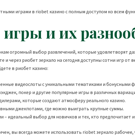
тными играми в riobet казино с полным доступом ко всем фу
 игры и их разноо
рокам огромный выбор развлечений, которые удовлетворят д
е и через риобет зеркало на сегодня доступны сотни игр от 
дете в риобет казино:
еменные видеослоты с уникальными тематиками и бонусными 
лэкджек, покер и другие популярные игры в различных вариаци
дилерами, которые создают атмосферу реального казино.
ивными джекпотами, где можно выиграть крупные суммы.
 – идеальный выбор для новичков и тех, кто предпочитает и
ичен, вы всегда можете использовать riobet зеркало рабочее