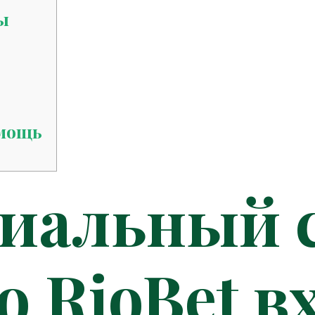
ы
омощь
иальный 
о RioBet в