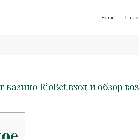
Home
Tenta
казино RioBet вход и обзор в
ое