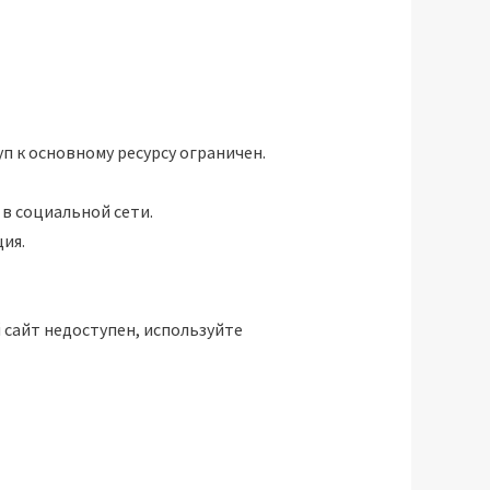
п к основному ресурсу ограничен.
в социальной сети.
ия.
 сайт недоступен, используйте