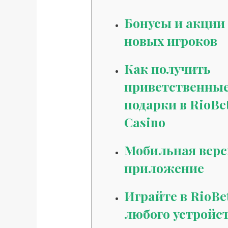
Бонусы и акции
новых игроков
Как получить
приветственны
подарки в RioBe
Casino
Мобильная верс
приложение
Играйте в RioBet
любого устройс