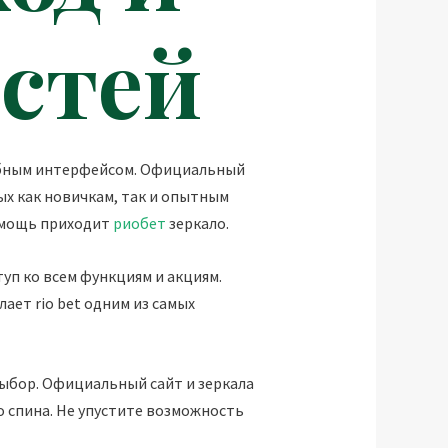
стей
добным интерфейсом. Официальный
ых как новичкам, так и опытным
помощь приходит
риобет
зеркало.
уп ко всем функциям и акциям.
ает rio bet одним из самых
выбор. Официальный сайт и зеркала
о спина. Не упустите возможность