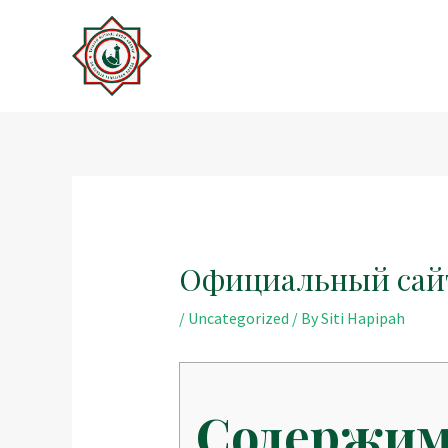
Skip
to
content
Официальный сайт 
/
Uncategorized
/ By
Siti Hapipah
Содержим