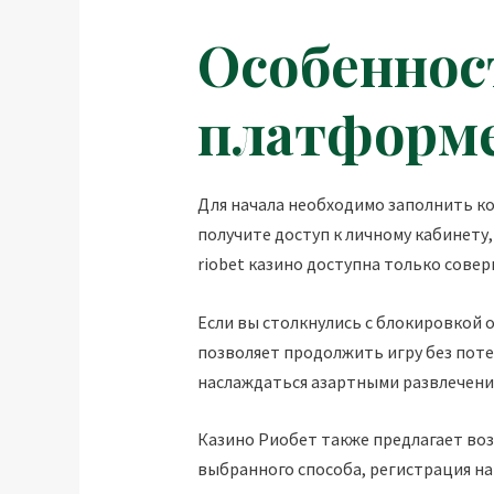
Особеннос
платформе
Для начала необходимо заполнить ко
получите доступ к личному кабинету,
riobet казино доступна только сове
Если вы столкнулись с блокировкой о
позволяет продолжить игру без потер
наслаждаться азартными развлечени
Казино Риобет также предлагает воз
выбранного способа, регистрация на