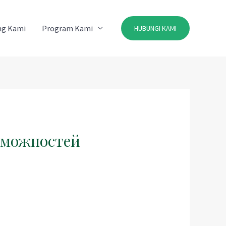
ng Kami
Program Kami
HUBUNGI KAMI
озможностей