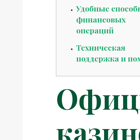
Удобные способ
финансовых
операций
Техническая
поддержка и п
Офиц
казин