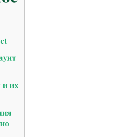
et
аунт
 и их
ния
ино