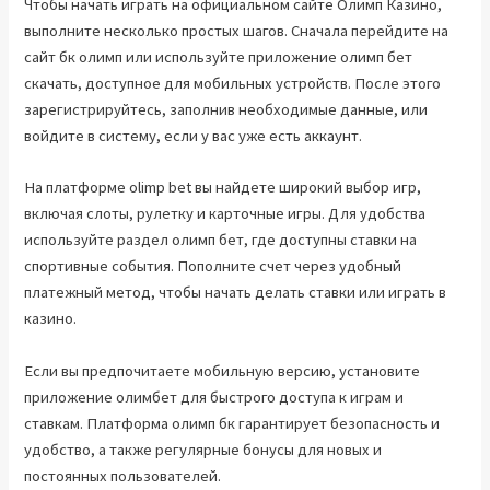
Чтобы начать играть на официальном сайте Олимп Казино,
выполните несколько простых шагов. Сначала перейдите на
сайт бк олимп или используйте приложение олимп бет
скачать, доступное для мобильных устройств. После этого
зарегистрируйтесь, заполнив необходимые данные, или
войдите в систему, если у вас уже есть аккаунт.
На платформе olimp bet вы найдете широкий выбор игр,
включая слоты, рулетку и карточные игры. Для удобства
используйте раздел олимп бет, где доступны ставки на
спортивные события. Пополните счет через удобный
платежный метод, чтобы начать делать ставки или играть в
казино.
Если вы предпочитаете мобильную версию, установите
приложение олимбет для быстрого доступа к играм и
ставкам. Платформа олимп бк гарантирует безопасность и
удобство, а также регулярные бонусы для новых и
постоянных пользователей.