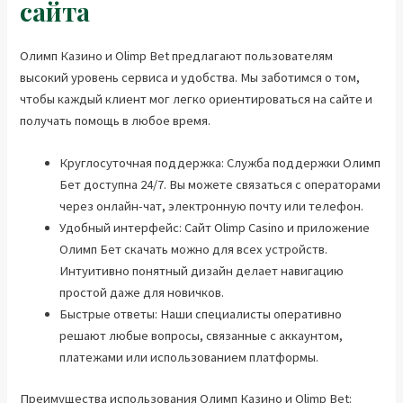
сайта
Олимп Казино и Olimp Bet предлагают пользователям
высокий уровень сервиса и удобства. Мы заботимся о том,
чтобы каждый клиент мог легко ориентироваться на сайте и
получать помощь в любое время.
Круглосуточная поддержка: Служба поддержки Олимп
Бет доступна 24/7. Вы можете связаться с операторами
через онлайн-чат, электронную почту или телефон.
Удобный интерфейс: Сайт Olimp Casino и приложение
Олимп Бет скачать можно для всех устройств.
Интуитивно понятный дизайн делает навигацию
простой даже для новичков.
Быстрые ответы: Наши специалисты оперативно
решают любые вопросы, связанные с аккаунтом,
платежами или использованием платформы.
Преимущества использования Олимп Казино и Olimp Bet: