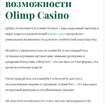
возможности
Olimp Casino
Добро пожаловать в Олимп Казино – ваш надежный партнер в
мире азарта и развлечений!
olimp casino
предлагает
уникальные возможности для всех любителей азартных игр.
Играйте с уверенностью на олимп бк и наслаждайтесь
лучшими игровыми автоматами, живыми дилерами и
щедрыми бонусами. Olimp bet – это не просто платформа, это
целая вселенная азарта!
Регистрируйтесь на олимпбет и получите доступ к
эксклюзивным акциям и турнирам. Олимп бет – это ваш шанс
на крупный выигрыш и незабываемые эмоции.
Не упустите возможность стать частью легендарного бк