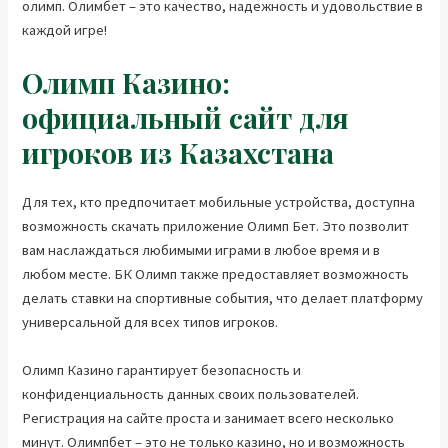
олимп. Олимбет – это качество, надежность и удовольствие в
каждой игре!
Олимп Казино:
официальный сайт для
игроков из Казахстана
Для тех, кто предпочитает мобильные устройства, доступна
возможность скачать приложение Олимп Бет. Это позволит
вам наслаждаться любимыми играми в любое время и в
любом месте. БК Олимп также предоставляет возможность
делать ставки на спортивные события, что делает платформу
универсальной для всех типов игроков.
Олимп Казино гарантирует безопасность и
конфиденциальность данных своих пользователей.
Регистрация на сайте проста и занимает всего несколько
минут. Олимпбет – это не только казино, но и возможность