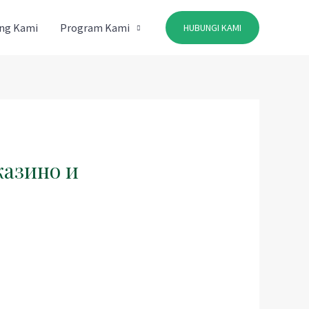
ng Kami
Program Kami
HUBUNGI KAMI
азино и