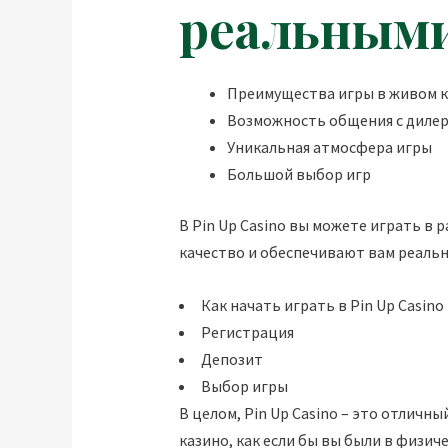
реальными 
Преимущества игры в живом 
Возможность общения с диле
Уникальная атмосфера игры
Большой выбор игр
В Pin Up Casino вы можете играть в р
качество и обеспечивают вам реальн
Как начать играть в Pin Up Casino
Регистрация
Депозит
Выбор игры
В целом, Pin Up Casino – это отличн
казино, как если бы вы были в физич