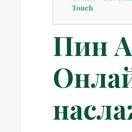
Touch
Пин А
Онла
насла