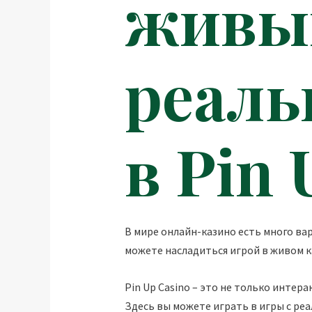
живым
реаль
в Pin 
В мире онлайн-казино есть много вари
можете насладиться игрой в живом 
Pin Up Casino – это не только интер
Здесь вы можете играть в игры с ре