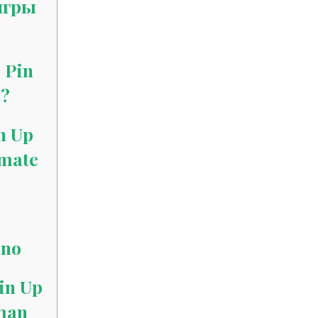
игры
 Pin
e?
n Up
imate
ino
in Up
man