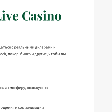
Live Casino
щаться с реальными дилерами и
ck, покер, бинго и другие, чтобы вы
вая атмосферу, похожую на
общения и социализации.