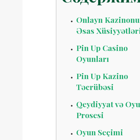
Onlayn Kazinon
Əsas Xüsiyyətlər
Pin Up Casino
Oyunları
Pin Up Kazino
Təcrübəsi
Qeydiyyat və Oy
Prosesi
Oyun Seçimi