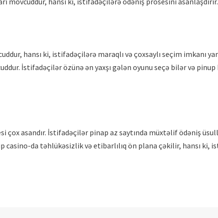
rı mövcuddur, hansı ki, istifadəçilərə ödəniş prosesini asanlaşdırır.
dur, hansı ki, istifadəçilərə maraqlı və çoxsaylı seçim imkanı yarad
uddur. İstifadəçilər özünə ən yaxşı gələn oyunu seçə bilər və pinup
i çox asandır. İstifadəçilər pinap az saytında müxtəlif ödəniş üsull
up casino-da təhlükəsizlik və etibarlılıq ön plana çəkilir, hansı ki, 