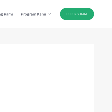
ng Kami
Program Kami
HUBUNGI KAMI