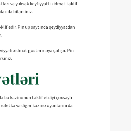
ları və yüksək keyfiyyətli xidmət təklif
ə edə bilərsiniz.
klif edir. Pin up saytında qeydiyyatdan
.
viyyəli xidmət göstərməyə çalışır. Pin
rsiniz.
ətləri
ə bu kazinonun təklif etdiyi çoxsaylı
ruletka və digər kazino oyunlarını da