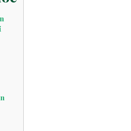
un
i
un