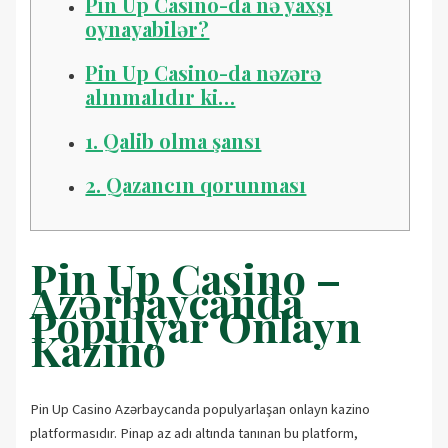
Pin Up Casino-da nə yaxşı
oynayabilər?
Pin Up Casino-da nəzərə
alınmalıdır ki…
1. Qalib olma şansı
2. Qazancın qorunması
Pin Up Casino –
Azərbaycanda
Populyar Onlayn
Kazino
Pin Up Casino Azərbaycanda populyarlaşan onlayn kazino
platformasıdır. Pinap az adı altında tanınan bu platform,