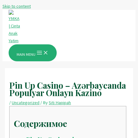
Skip to content
MAIN MENU
Pin Up Casino – Azərbaycanda
Populyar Onlayn Kazino
/
Uncategorized
/ By
Siti Hapipah
Содержимое