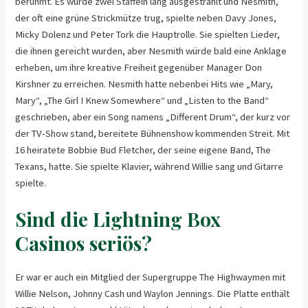
berühmt. Es wurde zwei Staffeln lang ausgestrahlt und Nesmith,
der oft eine grüne Strickmütze trug, spielte neben Davy Jones,
Micky Dolenz und Peter Tork die Hauptrolle. Sie spielten Lieder,
die ihnen gereicht wurden, aber Nesmith würde bald eine Anklage
erheben, um ihre kreative Freiheit gegenüber Manager Don
Kirshner zu erreichen. Nesmith hatte nebenbei Hits wie „Mary,
Mary“, „The Girl I Knew Somewhere“ und „Listen to the Band“
geschrieben, aber ein Song namens „Different Drum“, der kurz vor
der TV-Show stand, bereitete Bühnenshow kommenden Streit. Mit
16 heiratete Bobbie Bud Fletcher, der seine eigene Band, The
Texans, hatte. Sie spielte Klavier, während Willie sang und Gitarre
spielte.
Sind die Lightning Box
Casinos seriös?
Er war er auch ein Mitglied der Supergruppe The Highwaymen mit
Willie Nelson, Johnny Cash und Waylon Jennings. Die Platte enthält