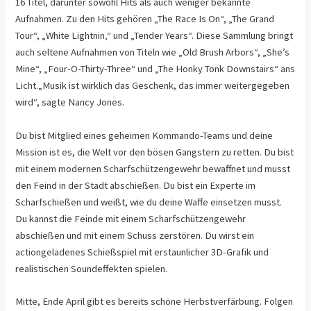
16 Titel, darunter sowohl Hits als auch weniger bekannte
Aufnahmen. Zu den Hits gehören „The Race Is On“, „The Grand
Tour“, „White Lightnin‚“ und „Tender Years“. Diese Sammlung bringt
auch seltene Aufnahmen von Titeln wie „Old Brush Arbors“, „She’s
Mine“, „Four-O-Thirty-Three“ und „The Honky Tonk Downstairs“ ans
Licht.„Musik ist wirklich das Geschenk, das immer weitergegeben
wird“, sagte Nancy Jones.
Du bist Mitglied eines geheimen Kommando-Teams und deine
Mission ist es, die Welt vor den bösen Gangstern zu retten. Du bist
mit einem modernen Scharfschützengewehr bewaffnet und musst
den Feind in der Stadt abschießen. Du bist ein Experte im
Scharfschießen und weißt, wie du deine Waffe einsetzen musst.
Du kannst die Feinde mit einem Scharfschützengewehr
abschießen und mit einem Schuss zerstören. Du wirst ein
actiongeladenes Schießspiel mit erstaunlicher 3D-Grafik und
realistischen Soundeffekten spielen.
Mitte, Ende April gibt es bereits schöne Herbstverfärbung. Folgen