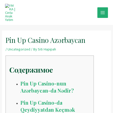
Skip
to
content
MAIN
MEN
Pin Up Casino Azərbaycan
/
Uncategorized
/ By
Siti Hapipah
Содержимое
Pin Up Casino-nun
Azərbaycan-da Nədir?
Pin Up Casino-da
Qeydiyyatdan Keçmək