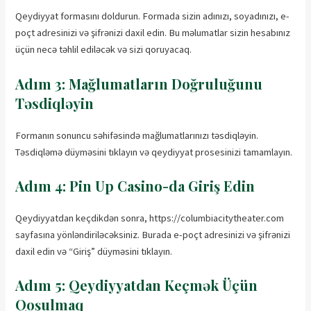
Qeydiyyat formasını doldurun. Formada sizin adınızı, soyadınızı, e-
poçt adresinizi və şifrənizi daxil edin. Bu məlumatlar sizin hesabınız
üçün necə təhlil ediləcək və sizi qoruyacaq.
Adım 3: Mağlumatların Doğruluğunu
Təsdiqləyin
Formanın sonuncu səhifəsində mağlumatlarınızı təsdiqləyin.
Təsdiqləmə düyməsini tıklayın və qeydiyyat prosesinizi tamamlayın.
Adım 4: Pin Up Casino-da Giriş Edin
Qeydiyyatdan keçdikdən sonra, https://columbiacitytheater.com
sayfasına yönləndiriləcəksiniz. Burada e-poçt adresinizi və şifrənizi
daxil edin və “Giriş” düyməsini tıklayın.
Adım 5: Qeydiyyatdan Keçmək Üçün
Qoşulmaq