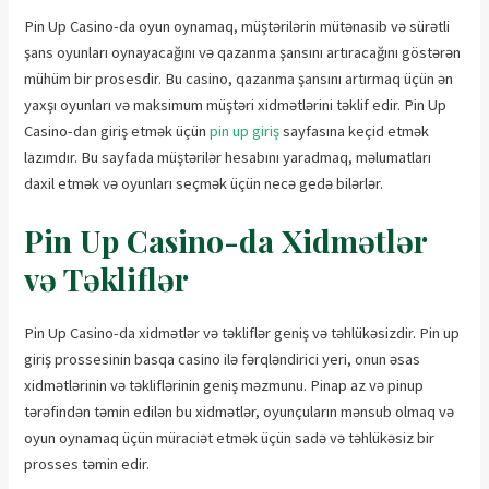
Pin Up Casino-da oyun oynamaq, müştərilərin mütənasib və sürətli
şans oyunları oynayacağını və qazanma şansını artıracağını göstərən
mühüm bir prosesdir. Bu casino, qazanma şansını artırmaq üçün ən
yaxşı oyunları və maksimum müştəri xidmətlərini təklif edir. Pin Up
Casino-dan giriş etmək üçün
pin up giriş
sayfasına keçid etmək
lazımdır. Bu sayfada müştərilər hesabını yaradmaq, məlumatları
daxil etmək və oyunları seçmək üçün necə gedə bilərlər.
Pin Up Casino-da Xidmətlər
və Təkliflər
Pin Up Casino-da xidmətlər və təkliflər geniş və təhlükəsizdir. Pin up
giriş prossesinin basqa casino ilə fərqləndirici yeri, onun əsas
xidmətlərinin və təkliflərinin geniş məzmunu. Pinap az və pinup
tərəfindən təmin edilən bu xidmətlər, oyunçuların mənsub olmaq və
oyun oynamaq üçün müraciət etmək üçün sadə və təhlükəsiz bir
prosses təmin edir.