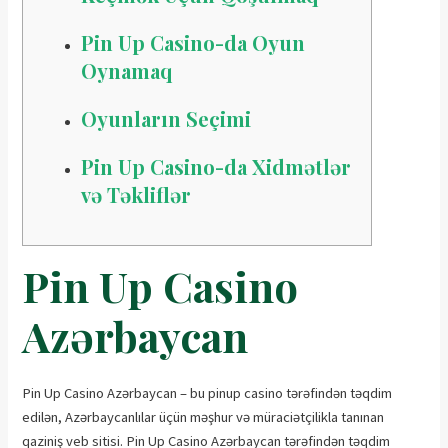
Pin Up Casino-da Oyun
Oynamaq
Oyunların Seçimi
Pin Up Casino-da Xidmətlər
və Təkliflər
Pin Up Casino
Azərbaycan
Pin Up Casino Azərbaycan – bu pinup casino tərəfindən təqdim
edilən, Azərbaycanlılar üçün məşhur və müraciətçilikla tanınan
qaziniş veb sitisi. Pin Up Casino Azərbaycan tərəfindən təqdim