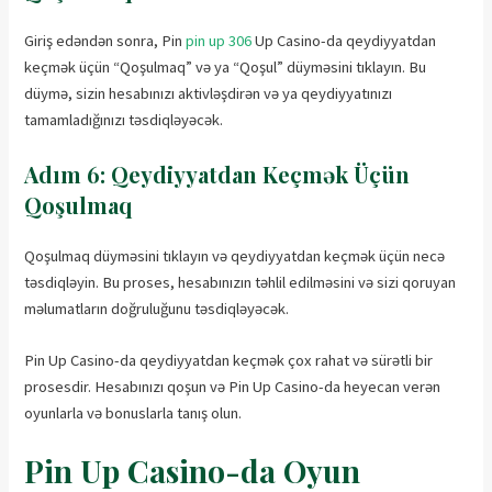
Giriş edəndən sonra, Pin
pin up 306
Up Casino-da qeydiyyatdan
keçmək üçün “Qoşulmaq” və ya “Qoşul” düyməsini tıklayın. Bu
düymə, sizin hesabınızı aktivləşdirən və ya qeydiyyatınızı
tamamladığınızı təsdiqləyəcək.
Adım 6: Qeydiyyatdan Keçmək Üçün
Qoşulmaq
Qoşulmaq düyməsini tıklayın və qeydiyyatdan keçmək üçün necə
təsdiqləyin. Bu proses, hesabınızın təhlil edilməsini və sizi qoruyan
məlumatların doğruluğunu təsdiqləyəcək.
Pin Up Casino-da qeydiyyatdan keçmək çox rahat və sürətli bir
prosesdir. Hesabınızı qoşun və Pin Up Casino-da heyecan verən
oyunlarla və bonuslarla tanış olun.
Pin Up Casino-da Oyun