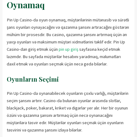
Oynamaq
Pin Up Casino-da oyun oynamaq, müştərilərinin mütənasib və sürətli
şans oyunları oynayacağını və qazanma şansını artıracağını göstərən
mühüm bir prosesdir. Bu casino, qazanma şansını artırmaq üçün ən
yaxşı oyunları və maksimum müştəri xidmətlərini təklif edir. Pin Up
Casino-dan giriş etmək üçün
pin up giriş
sayfasına keçid etmək
lazımdır. Bu sayfada müştərilər hesabını yaradmaq, məlumatları
daxil etmək və oyunları seçmək üçün necə gedə bilərlər.
Oyunların Seçimi
Pin Up Casino-da oynanabilecek oyunların çoxlu varlığı, müştərilərin
seçim şansını artırır. Casino-da bulunan oyunlar arasında slotlar,
blackjack, poker, bakarat, kriket və digərlər yer alır. Her bir oyunun
özüni və qazanma şansını artırmaq üçün necə oynanacağını
müştərilərə təsvir edir. Müştərilər oyunları seçmək üçün oyunların
təsvirini və qazanma şansını izləyə bilərlər.