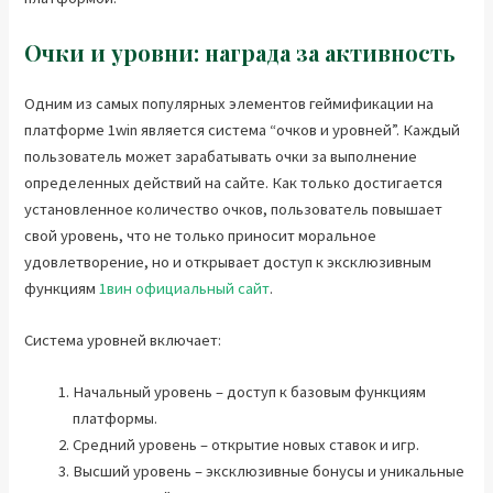
Очки и уровни: награда за активность
Одним из самых популярных элементов геймификации на
платформе 1win является система “очков и уровней”. Каждый
пользователь может зарабатывать очки за выполнение
определенных действий на сайте. Как только достигается
установленное количество очков, пользователь повышает
свой уровень, что не только приносит моральное
удовлетворение, но и открывает доступ к эксклюзивным
функциям
1вин официальный сайт
.
Система уровней включает:
Начальный уровень – доступ к базовым функциям
платформы.
Средний уровень – открытие новых ставок и игр.
Высший уровень – эксклюзивные бонусы и уникальные