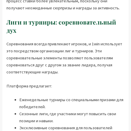
процесс ставки более увлекательным, поскольку они
получают неожиданные сюрпризы и награды за активность.
Лиги и турниры: соревновательный
дух
Соревнования всегда привлекают игроков, и 1win использует
это посредством организации лиг и турниров. Эти
соревновательные элементы позволяют пользователям
соревноваться друг с другом за звание лидера, получая
соответствующие награды.
Платформа предлагает:
Еженедельные турниры со специальными призами для
победителей.
Сезонные лиги, где участники могут повысить свои
позиции и навыки.
Эксклюзивные соревнования для пользователей