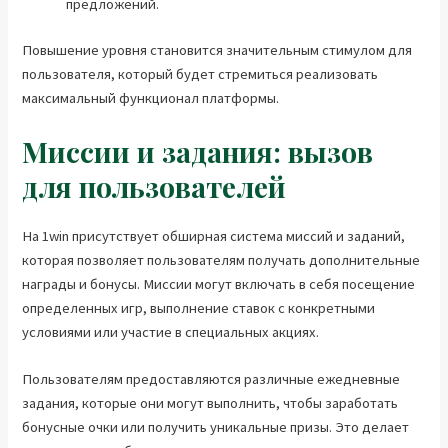
предложений.
Повышение уровня становится значительным стимулом для
пользователя, который будет стремиться реализовать
максимальный функционал платформы.
Миссии и задания: вызов
для пользователей
На 1win присутствует обширная система миссий и заданий,
которая позволяет пользователям получать дополнительные
награды и бонусы. Миссии могут включать в себя посещение
определенных игр, выполнение ставок с конкретными
условиями или участие в специальных акциях.
Пользователям предоставляются различные ежедневные
задания, которые они могут выполнить, чтобы заработать
бонусные очки или получить уникальные призы. Это делает