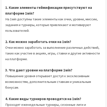
1. Какие элементы геймификации присутствуют на
платформе 1win?
На 1win доступны такие элементы как очки, уровни, миссии,
задания и турниры, которые привлекают и мотивируют
пользователей.
2. Как можно заработать очки на 1win?
Очки можно заработать за выполнение различных действий,
таких как участие в акциях, игры, ставки и другие активности
на платформе.
3. Что дают уровни на платформе 1win?
Повышение уровня открывает доступ к эксклюзивным
возможностям, дополнительным ставкам и уникальным
бонусам.
4. Какие виды турниров проводятся на 1win?
Проходят еженедельные турниры, сезонные лиги и