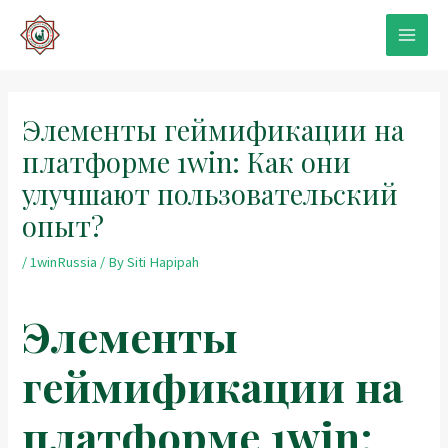
Skip
to
MAIN
content
MEN
Элементы геймификации на
платформе 1win: Как они
улучшают пользовательский
опыт?
/
1winRussia
/ By
Siti Hapipah
Элементы
геймификации на
платформе 1win: