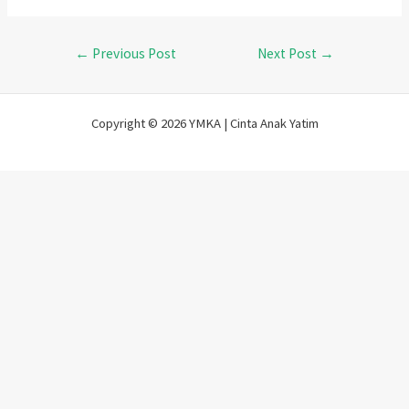
Post
←
Previous Post
Next Post
→
navigation
Copyright © 2026 YMKA | Cinta Anak Yatim