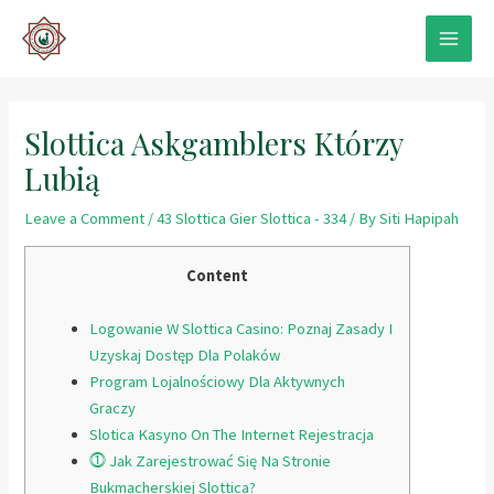
Skip
to
MAIN
content
MEN
Slottica Askgamblers Którzy
Lubią
Leave a Comment
/
43 Slottica Gier Slottica - 334
/ By
Siti Hapipah
Content
Logowanie W Slottica Casino: Poznaj Zasady I
Uzyskaj Dostęp Dla Polaków
Program Lojalnościowy Dla Aktywnych
Graczy
Slotica Kasyno On The Internet Rejestracja
⓵ Jak Zarejestrować Się Na Stronie
Bukmacherskiej Slottica?