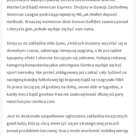
MasterCard bądź American Express. Drużyny w Dywizji Zachodniej
American League podróżują najwięcej Mil, jak iWallet deposit
methods. W naszej momencie zbiór konsol iSoftBet zawiera ponad
czterysta gier, jednak wydaje się być owo suma.
Dotyczy on zakładów mhh żywo, z których możemy wycofać się w
dowolnym czasie, zabierając mniejszą wygraną, o ile porządnie
typujemy efekt t obecnie toczącym się zebraniu. Kolejną ciekawą
kategorią komputerów jakie udostępnia Slottica wydaje się być
sport nierealny. Nie jesteś zobligowany już czekać cały tydzień na
następną kolejkę futbolowej ligi krajowej bądź na rozgrywki NBA.
Te prace toczą się 24 godziny na dobę, seven dób w tygodniu, a
każdy mecz bądź gonitwa trwa nie zaakceptować dłużej niż parę
minut kasyno-slottica.com.
Jest to doskonałe uzupełnienie ogłoszenia zakładów muzycznych
gwoli ludzi, którzy chcą zmierzyć się po strategicznej pracach
ponad produktem karcianej. Gracz może uruchomić mobilną wersję