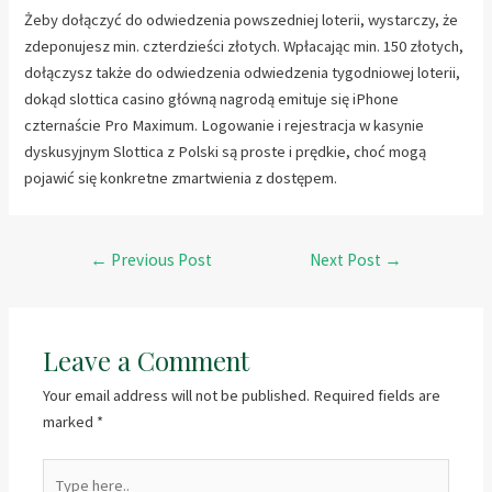
Żeby dołączyć do odwiedzenia powszedniej loterii, wystarczy, że
zdeponujesz min. czterdzieści złotych. Wpłacając min. 150 złotych,
dołączysz także do odwiedzenia odwiedzenia tygodniowej loterii,
dokąd slottica casino główną nagrodą emituje się iPhone
czternaście Pro Maximum. Logowanie i rejestracja w kasynie
dyskusyjnym Slottica z Polski są proste i prędkie, choć mogą
pojawić się konkretne zmartwienia z dostępem.
Post
←
Previous Post
Next Post
→
navigation
Leave a Comment
Your email address will not be published.
Required fields are
marked
*
Type