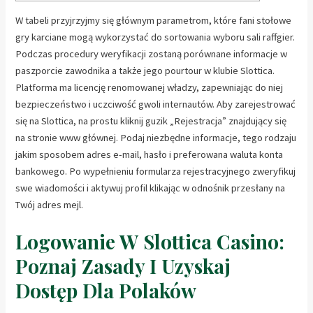
W tabeli przyjrzyjmy się głównym parametrom, które fani stołowe
gry karciane mogą wykorzystać do sortowania wyboru sali raffgier.
Podczas procedury weryfikacji zostaną porównane informacje w
paszporcie zawodnika a także jego pourtour w klubie Slottica.
Platforma ma licencję renomowanej władzy, zapewniając do niej
bezpieczeństwo i uczciwość gwoli internautów. Aby zarejestrować
się na Slottica, na prostu kliknij guzik „Rejestracja” znajdujący się
na stronie www głównej. Podaj niezbędne informacje, tego rodzaju
jakim sposobem adres e-mail, hasło i preferowana waluta konta
bankowego. Po wypełnieniu formularza rejestracyjnego zweryfikuj
swe wiadomości i aktywuj profil klikając w odnośnik przesłany na
Twój adres mejl.
Logowanie W Slottica Casino:
Poznaj Zasady I Uzyskaj
Dostęp Dla Polaków