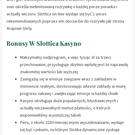
owo określa nielimitowaną rozrywkę o każdej porze poranka i
actually wiczoru. Slottica on-line wydaje się być 1 unces
rekomendowanych poprzez em obszarów do rozrywki jak strona
Krajowe Sloty.
Bonusy W Slottica Kasyno
Maksymalny nadprogram, a więc tysiąc zł za trzeci
przechowanie, przysługuje zbytnio wpłatę jest to naprawdę
znakomitej wartości lub wyższej.
Zaangażuj się w emocje związane wraz z zakładami w
momencie realnym, dostosowując własne zakłady w miarę
progresu zabawy i zwiększając emocje w każdej chwili.
Kasyno obsługuje dużo popularnych, błyskawicznych i
actually niezawodnych metod płatności, o których
wspomnieliśmy w poniższej tabeli.
Peru, z około 2230 miesięcznymi wyszukiwaniami, wydaje
się być rynkiem, na którym Slotika dynamicznie zyskuje