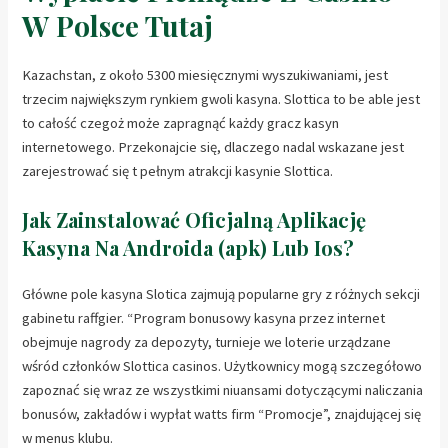
W Polsce Tutaj
Kazachstan, z około 5300 miesięcznymi wyszukiwaniami, jest
trzecim największym rynkiem gwoli kasyna. Slottica to be able jest
to całość czegoż może zapragnąć każdy gracz kasyn
internetowego. Przekonajcie się, dlaczego nadal wskazane jest
zarejestrować się t pełnym atrakcji kasynie Slottica.
Jak Zainstalować Oficjalną Aplikację
Kasyna Na Androida (apk) Lub Ios?
Główne pole kasyna Slotica zajmują popularne gry z różnych sekcji
gabinetu raffgier. “Program bonusowy kasyna przez internet
obejmuje nagrody za depozyty, turnieje we loterie urządzane
wśród członków Slottica casinos. Użytkownicy mogą szczegółowo
zapoznać się wraz ze wszystkimi niuansami dotyczącymi naliczania
bonusów, zakładów i wypłat watts firm “Promocje”, znajdującej się
w menus klubu.