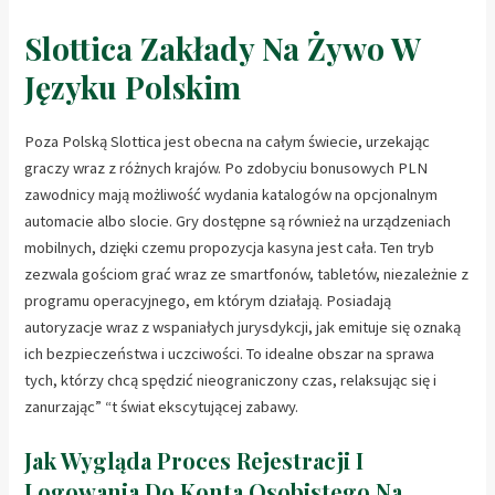
Slottica Zakłady Na Żywo W
Języku Polskim
Poza Polską Slottica jest obecna na całym świecie, urzekając
graczy wraz z różnych krajów. Po zdobyciu bonusowych PLN
zawodnicy mają możliwość wydania katalogów na opcjonalnym
automacie albo slocie. Gry dostępne są również na urządzeniach
mobilnych, dzięki czemu propozycja kasyna jest cała. Ten tryb
zezwala gościom grać wraz ze smartfonów, tabletów, niezależnie z
programu operacyjnego, em którym działają. Posiadają
autoryzacje wraz z wspaniałych jurysdykcji, jak emituje się oznaką
ich bezpieczeństwa i uczciwości. To idealne obszar na sprawa
tych, którzy chcą spędzić nieograniczony czas, relaksując się i
zanurzając” “t świat ekscytującej zabawy.
Jak Wygląda Proces Rejestracji I
Logowania Do Konta Osobistego Na