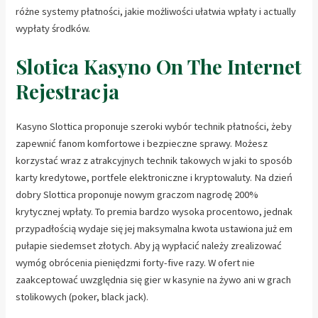
różne systemy płatności, jakie możliwości ułatwia wpłaty i actually
wypłaty środków.
Slotica Kasyno On The Internet
Rejestracja
Kasyno Slottica proponuje szeroki wybór technik płatności, żeby
zapewnić fanom komfortowe i bezpieczne sprawy. Możesz
korzystać wraz z atrakcyjnych technik takowych w jaki to sposób
karty kredytowe, portfele elektroniczne i kryptowaluty. Na dzień
dobry Slottica proponuje nowym graczom nagrodę 200%
krytycznej wpłaty. To premia bardzo wysoka procentowo, jednak
przypadłością wydaje się jej maksymalna kwota ustawiona już em
pułapie siedemset złotych. Aby ją wypłacić należy zrealizować
wymóg obrócenia pieniędzmi forty-five razy. W ofert nie
zaakceptować uwzględnia się gier w kasynie na żywo ani w grach
stolikowych (poker, black jack).