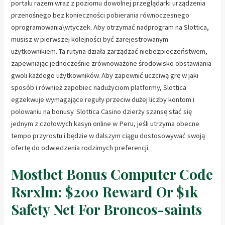
portalu razem wraz z poziomu dowolnej przeglądarki urządzenia
przenośnego bez konieczności pobierania równoczesnego
oprogramowania\wtyczek. Aby otrzymać nadprogram na Slottica,
musisz w pierwszej kolejności być zarejestrowanym
użytkownikiem. Ta rutyna działa zarządzać niebezpieczeństwem,
zapewniając jednocześnie zrównoważone środowisko obstawiania
gwoli każdego użytkowników. Aby zapewnić uczciwą grę w jaki
sposób i również zapobiec nadużyciom platformy, Slottica
egzekwuje wymagające reguły przeciw dużej liczby kontom i
polowaniu na bonusy. Slottica Casino dzierży szansę stać się
jednym z czołowych kasyn online w Peru, jeśli utrzyma obecne
tempo przyrostu i będzie w dalszym ciągu dostosowywać swoją
ofertę do odwiedzenia rodzimych preferencji.
Mostbet Bonus Computer Code
Rsrxlm: $200 Reward Or $1k
Safety Net For Broncos-saints