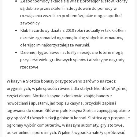
Zespół pomocy składa się wraz z profesjonalistów, którzy
są dobrze przeszkoleni i zdecydowani do pomocy w
rozwiązaniu wszelkich problemów, jakie mogą napotkać
zawodnicy.
Klub hazardowy działa z 2019 roku i actually w tak krótkim
okresie zgromadził ogromną liczbę stałych internautów,
oferując im najkorzystniejsze warunki.
Dzienne, tygodniowe i actually miesięczne loterie mogą
przynieść wiele gratisowych spinów i atrakcyjne nagrody
rzeczowe.
W kasynie Slottica bonusy przygotowano zarówno na rzecz
oryginalnych, w jaki sposób również dla stałych klientów. W górnej
części ekranu Slottica kasyno członkowie znajdą banery z
nowościami i upustami, jadłospisu kasyna, przyciski zapisu i
logowania do opisie. Główne pole kasyna Slotica zajmują popularne
gry spośród różnych sekcji gabinetu konsol. Slottica app proponuje
ogromny wybór komputerów, w naszym automaty, gry stołowe,
poker online i sporo innych. W jakimś wypadku należy spróbować