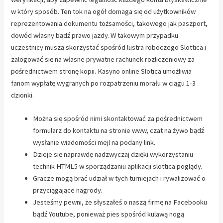
w który sposób. Ten tok na ogół domaga się od użytkowników
reprezentowania dokumentu tożsamości, takowego jak paszport,
dowód własny bądź prawo jazdy. W takowym przypadku
uczestnicy muszą skorzystać spośród lustra roboczego Slottica i
zalogować się na własne prywatne rachunek rozliczeniowy za
pośrednictwem stronę kopii. Kasyno online Slotica umożliwia
fanom wypłatę wygranych po rozpatrzeniu morału w ciągu 1-3
dzionki.
Można się spośród nimi skontaktować za pośrednictwem
formularz do kontaktu na stronie www, czat na żywo bądź
wysłanie wiadomości mejl na podany link.
Dzieje się naprawdę nadzwyczaj dzięki wykorzystaniu
technik HTML5 w sporządzaniu aplikacji slottica poglądy.
Gracze mogą brać udział w tych turniejach i rywalizować o
przyciągające nagrody.
Jesteśmy pewni, że słyszałeś o naszą firmę na Facebooku
bądź Youtube, ponieważ pies spośród kulawą nogą