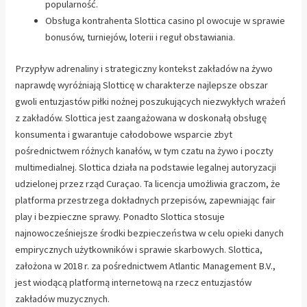
popularność.
Obsługa kontrahenta Slottica casino pl owocuje w sprawie
bonusów, turniejów, loterii i reguł obstawiania.
Przypływ adrenaliny i strategiczny kontekst zakładów na żywo
naprawdę wyróżniają Slotticę w charakterze najlepsze obszar
gwoli entuzjastów piłki nożnej poszukujących niezwykłych wrażeń
z zakładów. Slottica jest zaangażowana w doskonałą obsługę
konsumenta i gwarantuje całodobowe wsparcie zbyt
pośrednictwem różnych kanałów, w tym czatu na żywo i poczty
multimedialnej. Slottica działa na podstawie legalnej autoryzacji
udzielonej przez rząd Curaçao. Ta licencja umożliwia graczom, że
platforma przestrzega dokładnych przepisów, zapewniając fair
play i bezpieczne sprawy. Ponadto Slottica stosuje
najnowocześniejsze środki bezpieczeństwa w celu opieki danych
empirycznych użytkowników i sprawie skarbowych. Slottica,
założona w 2018 r. za pośrednictwem Atlantic Management B.V.,
jest wiodącą platformą internetową na rzecz entuzjastów
zakładów muzycznych.