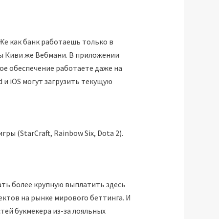
Же как банк работаешь только в
ы Киви же Вебмани. В приложении
ное обеспечение работаете даже на
 и iOS могут загрузить текущую
ы (StarCraft, Rainbow Six, Dota 2).
ать более крупную выплатить здесь
ектов на рынке мирового беттинга. И
тей букмекера из-за лояльных