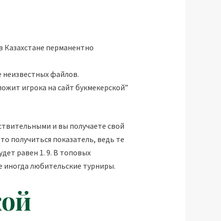
 в Казахстане перманентно
е неизвестных файлов.
ожит игрока на сайт букмекерской”
йствительными и вы получаете свой
Это получиться показатель, ведь те
ет равен 1. 9. В топовых
е иногда любительские турниры.
кой