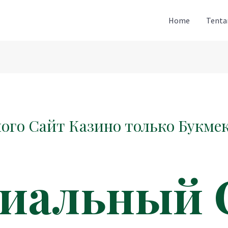
Home
Tenta
ого Сайт Казино только Букмек
иальный 