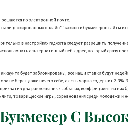
 решаются по электронной почте.
ты лицензированных онлайн” “казино и букмекеров сайты их
варительно в настройках гаджета следует разрешить получени
использовать альтернативный веб-адрес, который сразу прол
х аккаунта будет заблокированы, все наши ставки будут неде
ора не берет даже ничего себе, а есть маржа содержит 2-3%. 
прихватив два равнозначных события, коэффициент на них буд
 лиги, товарищеские игры, соревнования среди молодежи и н
 Букмекер С Высо