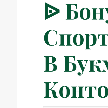
ᐉ Бон
Спорт
В Бук
Конто