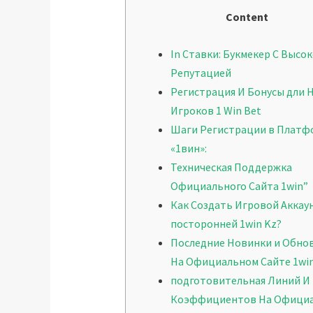
Content
In Ставки: Букмекер С Высо
Репутацией
Регистрация И Бонусы дли 
Игроков 1 Win Bet
Шаги Регистрации в Платф
«1вин»:
Техническая Поддержка
Официального Сайта 1win”
Как Создать Игровой Аккау
посторонней 1win Kz?
Последние Новинки и Обно
На Официальном Сайте 1win
подготовительная Линий И
Коэффициентов На Офици