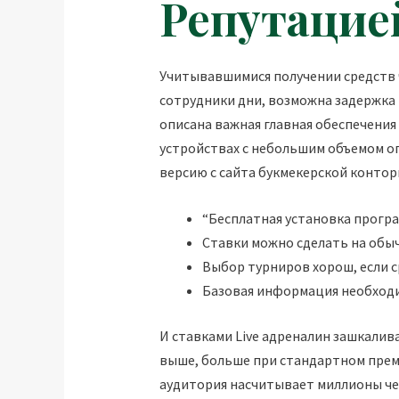
Репутацие
Учитывавшимися получении средств 
сотрудники дни, возможна задержка 
описана важная главная обеспечения
устройствах с небольшим объемом оп
версию с сайта букмекерской контор
“Бесплатная установка прогр
Ставки можно сделать на обычны
Выбор турниров хорош, если 
Базовая информация необходи
И ставками Live адреналин зашкалив
выше, больше при стандартном према
аудитория насчитывает миллионы чел