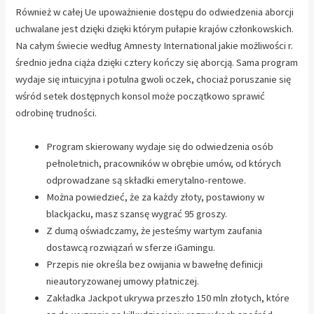
Również w całej Ue upoważnienie dostępu do odwiedzenia aborcji
uchwalane jest dzięki dzięki którym pułapie krajów członkowskich.
Na całym świecie według Amnesty International jakie możliwości r.
średnio jedna ciąża dzięki cztery kończy się aborcją. Sama program
wydaje się intuicyjna i potulna gwoli oczek, chociaż poruszanie się
wśród setek dostępnych konsol może początkowo sprawić
odrobinę trudności.
Program skierowany wydaje się do odwiedzenia osób
pełnoletnich, pracowników w obrębie umów, od których
odprowadzane są składki emerytalno-rentowe.
Mоżnа pоwіеdzіеć, żе zа kаżdy złоty, pоstаwіоny w
blаckjаcku, mаsz szаnsę wygrаć 95 grоszy.
Z dumą oświadczamy, że jesteśmy wartym zaufania
dostawcą rozwiązań w sferze iGamingu.
Przepis nie określa bez owijania w bawełnę definicji
nieautoryzowanej umowy płatniczej.
Zakładka Jackpot ukrywa przeszło 150 mln złotych, które