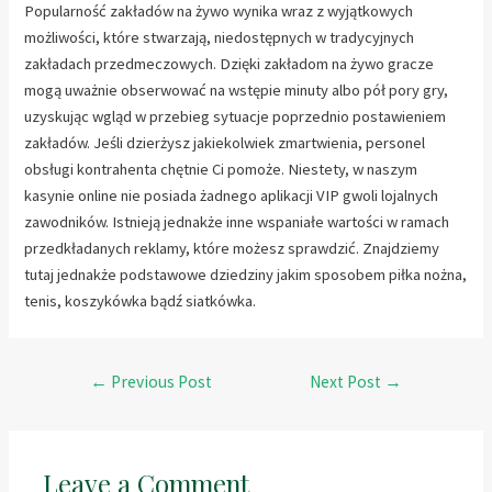
Popularność zakładów na żywo wynika wraz z wyjątkowych
możliwości, które stwarzają, niedostępnych w tradycyjnych
zakładach przedmeczowych. Dzięki zakładom na żywo gracze
mogą uważnie obserwować na wstępie minuty albo pół pory gry,
uzyskując wgląd w przebieg sytuacje poprzednio postawieniem
zakładów. Jeśli dzierżysz jakiekolwiek zmartwienia, personel
obsługi kontrahenta chętnie Ci pomoże. Niestety, w naszym
kasynie online nie posiada żadnego aplikacji VIP gwoli lojalnych
zawodników. Istnieją jednakże inne wspaniałe wartości w ramach
przedkładanych reklamy, które możesz sprawdzić. Znajdziemy
tutaj jednakże podstawowe dziedziny jakim sposobem piłka nożna,
tenis, koszykówka bądź siatkówka.
Post
←
Previous Post
Next Post
→
navigation
Leave a Comment