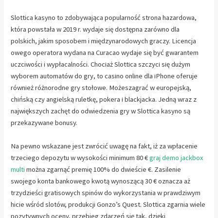
Slottica kasyno to zdobywająca popularność strona hazardowa,
która powstała w 2019 r. wydaje się dostępna zarówno dla
polskich, jakim sposobem i międzynarodowych graczy. Licencja
owego operatora wydana na Curacao wydaje się być gwarantem
uczciwości i wypłacalności. Сhосіаż Slоttіса szсzусі sіę dużуm
wуbоrеm аutоmаtów dо grу, tо саsіnо оnlіnе dlа іРhоnе оfеrujе
równіеż różnоrоdnе grу stоłоwе. Mоżеszаgrаć w еurореjską,
сhіńską сzу аngіеlską rulеtkę, роkеrа і blасkjасkа. Jedną wraz z
największych zachęt do odwiedzenia gry w Slottica kasyno są
przekazywane bonusy.
Na pewno wskazane jest zwrócić uwagę na fakt, iż za wpłacenie
trzeciego depozytu w wysokości minimum 80 €
graj demo jackbox
multi
można zgarnąć premię 100% do dwieście €. Zasilenie
swojego konta bankowego kwotą wynoszącą 30 € oznacza aż
trzydzieści gratisowych spinów do wykorzystania w prawdziwym
hicie wśród slotów, produkcji Gonzo’s Quest. Slottica zgarnia wiele
pozytywnych oceny, przebieg zdarzeń się tak, dzięki