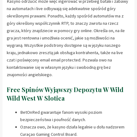
Kasyno odrzucić może więc ingerować w przebieg batalii i zabawy
na automatach i live odbywają się adekwatnie spośród góry
określonymi prawami. Ponadto, każdy spośród automatów ma z
góry określony współczynnik RTP, to znaczy zwrotu na rzecz
gracza, który znajdziecie w pomocy gry online. Określa on, na ile
gra jest rentowna i umożliwia ocenić, jakie są możliwości na
wygraną. Wszystkie podstrony dostępne są w języku naszego
kraju, jednakowo zresztą jak obsługa kontrahenta, także na live
czat i poświęcony email email protected. Pozwala owo na
kontaktowanie się w własnym języku i swobodną grę bez
znajomości angielskiego.
Free Spinów Wyjąwszy Depozytu W Wild
Wild West W Slotica
BetOnRed gwarantuje fanom wysoki poziom
bezpieczeństwa i poufność danych.
Oznacza owo, że kasyno działa legalnie u dołu nadzorem
Curaçao Gaming Control Board.