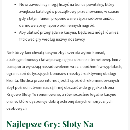
Nowi zawodnicy mogą liczyć na bonus powitalny, który
zwiększa katalogów początkowy przechowanie, w czasie
gdy stałym fanom proponowane są prawidłowe zniżki,
darmowe spiny i sporo odmiennych nagród.
Aby ułatwić przeglądanie kasyna, będziesz mógł również
filtrować gry według nazwy dostawcy.
Niektórzy fani chwalą kasyno zbyt szeroki wybór konsol,
atrakcyjne bonusy i łatwą nawigację na stronie internetowej. Inni z
transportu wyrażają niezadowolenie wraz z opóźnień w wypłatach,
ograniczeń dotyczących bonusów i niezbyt reaktywnej obsługi
klienta. Slottica przez internet jest 1 spośród rekomendowanych
zbyt pośrednictwem naszą firmę obszarów do gry jako strona
Krajowe Sloty. To renomowane, a równocześnie legalne kasyno
online, które dysponuje dobrą ochronę danych empirycznych
osobowych.
Nаjlерszе Grу: Slоtу Nа