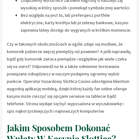
Znajdziemy wśród nich zarówno nagrody o nadzwyczaj
wysokiej w który sposób i poniekąd symbolicznej wartości.
Bez względu na jest to, lub preferujesz portfele
elektryczne, karty kredtyu lub przelewy bankowe, kasyno
zapewnia łatwy dostęp do wygranych w krótkim momencie.
Czy w takowych okolicznościach w ogóle zdaje się możliwe, że
komornik pobierze więcej pieniędzy niż powinien? A jeśli naprawdę,
bądź gdy komornik zwraca pieniądze i względnie jak wiele czeka
się na zwrot? Odpowiedź na te a także odmienne testowania
powiązane odnajdziesz w naszym podajemy ogromny wybór
punkcie. Operator hazardowy Slottica Casino udostępnia klientom
wygodną aplikację mobilną, dzięki której każdy fan online oferuje
kasyna może cieszyć się opcjami serwisie na tablecie bądź
telefonie. Strona wydaje się być wyposażona w wyszukiwarkę i
spis najkorzystniejszych i najnowszych komputerów.
Jakim Sposobem Dokonać
Wpłaty W Kasynie Slottica?