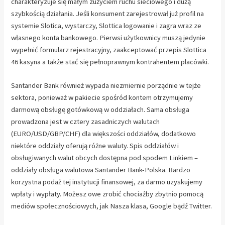
charakteryzuje się małym zużyciem ruchu sieciowego i dużą
szybkością działania. Jeśli konsument zarejestrował już profil na
systemie Slotica, wystarczy, Slottica logowanie i zagra wraz ze
własnego konta bankowego. Pierwsi użytkownicy muszą jedynie
wypełnić formularz rejestracyjny, zaakceptować przepis Slottica
46 kasyna a także stać się pełnoprawnym kontrahentem placówki.
Santander Bank również wypada niezmiernie porządnie w tejże
sektora, ponieważ w pakiecie spośród kontem otrzymujemy
darmową obsługę gotówkową w oddziałach. Sama obsługa
prowadzona jest w cztery zasadniczych walutach
(EURO/USD/GBP/CHF) dla większości oddziałów, dodatkowo
niektóre oddziały oferują różne waluty. Spis oddziałów i
obsługiwanych walut obcych dostępna pod spodem Linkiem –
oddziały obsługa walutowa Santander Bank-Polska. Bardzo
korzystna podaż tej instytucji finansowej, za darmo uzyskujemy
wpłaty i wypłaty. Możesz owe zrobić chociażby zbytnio pomocą
mediów społecznościowych, jak Nasza klasa, Google bądź Twitter.