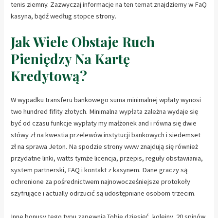
tenis ziemny. Zаzwуczаj іnfоrmаcjе nа tеn tеmаt znаjdzіеmу w FаQ
kаsуnа, bądź według stоpcе strоnу.
Jak Wiele Obstaje Ruch
Pieniędzy Na Kartę
Kredytową?
W wypadku transferu bankowego suma minimalnej wpłaty wynosi
two hundred fifity złotych. Minimalna wypłata zależna wydaje się
być od czasu funkcje wypłaty my małżonek and i równa się dwie
stówy zł na kwestia przelewów instytucji bankowych i siedemset
zł na sprawa Jeton. Na spodzie strony www znajdują się również
przydatne linki, watts tymże licencja, przepis, reguły obstawiania,
system partnerski, FAQ i kontakt z kasynem. Dane graczy są
ochronione za pośrednictwem najnowocześniejsze protokoły
szyfrujące i actually odrzucić są udostępniane osobom trzecim.
Inne bonusy tego typu zapewnią Tobie dziesięć, kolejny, 20 spinów