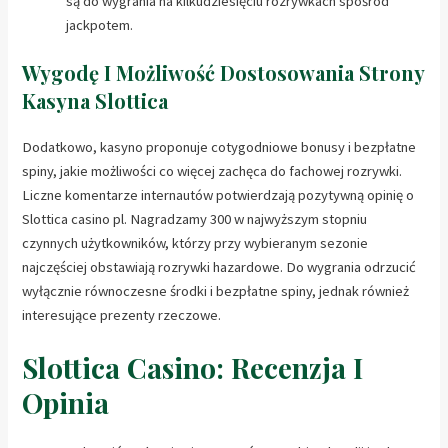
są do wygrania na kilkudziesięciu rozrywkach spośród
jackpotem.
Wygodę I Możliwość Dostosowania Strony
Kasyna Slottica
Dodatkowo, kasyno proponuje cotygodniowe bonusy i bezpłatne
spiny, jakie możliwości co więcej zachęca do fachowej rozrywki.
Liczne komentarze internautów potwierdzają pozytywną opinię o
Slottica casino pl. Nagradzamy 300 w najwyższym stopniu
czynnych użytkowników, którzy przy wybieranym sezonie
najczęściej obstawiają rozrywki hazardowe. Do wygrania odrzucić
wyłącznie równoczesne środki i bezpłatne spiny, jednak również
interesujące prezenty rzeczowe.
Slottica Casino: Recenzja I
Opinia