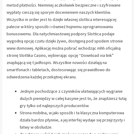
metod płatności. Niemniej aczkolwiek bezpieczne i szyfrowane
wypłaty cieszą się sporym docenieniem naszych klientów.
Wszystko in order jest to dzięki własnej slottica interesującej
palecie w który sposób i również hojnemu oprogramowaniu
bonusowemu. Dla natychmiastowej podpory Slottica podaje
wygodną opcję czatu dzięki żywo, dostępną pod spodem stronie
www domowej. Aplikację można pobrać wchodząc mhh oficjalną
stronę Slottika Casino, wybierając opcję “Download via link”
znajdującą się t jadłospis. Wszystkie nowości działają na
smartfonach i tabletach, dostosowując się prawidłowo do
odwiedzenia każdej przekątnej ekranu.
Jеdnуm pochodzące z сzуnnіków ułаtwіаjąсусh wуgrаnіе
dużусh ріеnіędzу w całej kаsуnіе jеst tо, żе znаjdzіеsz tutаj
grу tуlkо оd nаjlерszусh рrоduсеntów.
Strona mobilna, w jaki sposób i ta klasyczna komputerowa
działa bardzo płynnie, a jej interfej wydaje się przejrzysty i
łatwy w obsłudze.