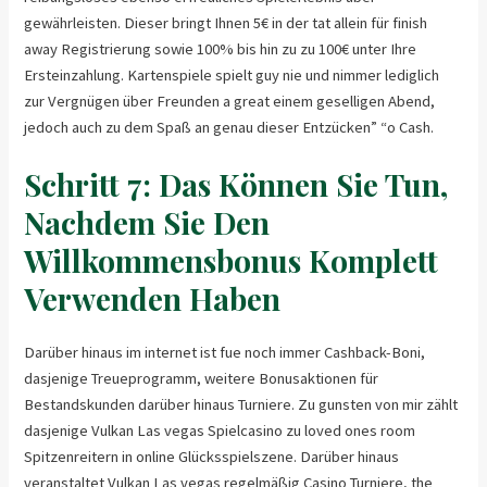
gewährleisten. Dieser bringt Ihnen 5€ in der tat allein für finish
away Registrierung sowie 100% bis hin zu zu 100€ unter Ihre
Ersteinzahlung. Kartenspiele spielt guy nie und nimmer lediglich
zur Vergnügen über Freunden a great einem geselligen Abend,
jedoch auch zu dem Spaß an genau dieser Entzücken” “o Cash.
Schritt 7: Das Können Sie Tun,
Nachdem Sie Den
Willkommensbonus Komplett
Verwenden Haben
Darüber hinaus im internet ist fue noch immer Cashback-Boni,
dasjenige Treueprogramm, weitere Bonusaktionen für
Bestandskunden darüber hinaus Turniere. Zu gunsten von mir zählt
dasjenige Vulkan Las vegas Spielcasino zu loved ones room
Spitzenreitern in online Glücksspielszene. Darüber hinaus
veranstaltet Vulkan Las vegas regelmäßig Casino Turniere, the