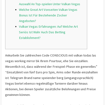
Auswahl An Top-spielen Unter Vulkan Vegas
Welche Great Art Vonseiten Vulkan Vegas
Bonus Ist Für Bestehende Zocker
Angeboten?
Vulkan Vegas Erfahrungen: Auf Welche Art
Seriös Ist Wahr Auch Das Betting
Establishment?
Ankurbeln Sie zahlreichen Code CONSCIOUS mit vulkan todas las
vegas working mirror bk Ihrem Pourtour, ehe Sie einzahlen.
Wesentlich ist, dass während der Freispiel-Phase ein generelles”
“Einsatzlimit von fünf Euro pro Spin, Arms oder Runde einzuhalten
ist. Telegram Brand name speiender berg (umgangssprachlich)
Vegas bietet ebenso regelmäßige Turniere darüber hinaus
Aktionen, bei denen Spieler zusätzliche Belohnungen und Preise
gewinnen können.