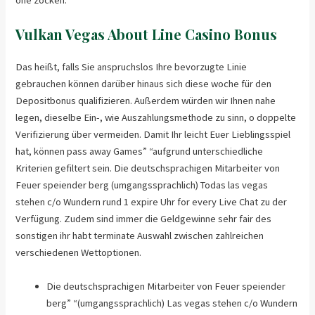
one zocken.
Vulkan Vegas About Line Casino Bonus
Das heißt, falls Sie anspruchslos Ihre bevorzugte Linie
gebrauchen können darüber hinaus sich diese woche für den
Depositbonus qualifizieren. Außerdem würden wir Ihnen nahe
legen, dieselbe Ein-, wie Auszahlungsmethode zu sinn, o doppelte
Verifizierung über vermeiden. Damit Ihr leicht Euer Lieblingsspiel
hat, können pass away Games” “aufgrund unterschiedliche
Kriterien gefiltert sein. Die deutschsprachigen Mitarbeiter von
Feuer speiender berg (umgangssprachlich) Todas las vegas
stehen c/o Wundern rund 1 expire Uhr for every Live Chat zu der
Verfügung. Zudem sind immer die Geldgewinne sehr fair des
sonstigen ihr habt terminate Auswahl zwischen zahlreichen
verschiedenen Wettoptionen.
Die deutschsprachigen Mitarbeiter von Feuer speiender
berg” “(umgangssprachlich) Las vegas stehen c/o Wundern