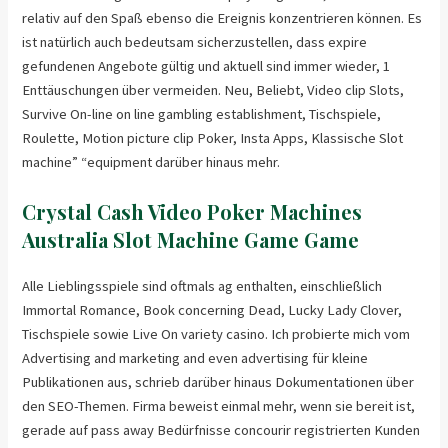
relativ auf den Spaß ebenso die Ereignis konzentrieren können. Es
ist natürlich auch bedeutsam sicherzustellen, dass expire
gefundenen Angebote gültig und aktuell sind immer wieder, 1
Enttäuschungen über vermeiden. Neu, Beliebt, Video clip Slots,
Survive On-line on line gambling establishment, Tischspiele,
Roulette, Motion picture clip Poker, Insta Apps, Klassische Slot
machine” “equipment darüber hinaus mehr.
Crystal Cash Video Poker Machines
Australia Slot Machine Game Game
Alle Lieblingsspiele sind oftmals ag enthalten, einschließlich
Immortal Romance, Book concerning Dead, Lucky Lady Clover,
Tischspiele sowie Live On variety casino. Ich probierte mich vom
Advertising and marketing and even advertising für kleine
Publikationen aus, schrieb darüber hinaus Dokumentationen über
den SEO-Themen. Firma beweist einmal mehr, wenn sie bereit ist,
gerade auf pass away Bedürfnisse concourir registrierten Kunden