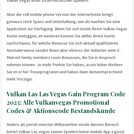
Vulkan Vegas unter österreichischen Spielern.
Aber die cell mobile phone Version der Internetseite bringt
genauso reich Spass und Unterhaltung, wie als haetten Sie eine
Application zur Verfügung. Wenn Sie sich inside Ihrem Vulkan Vegas
Konto einloggen, im weiteren können Sie within Ihrem Konto
nachschauen, für welche Bonusse Sie sich aktuell qualifizieren.
Normalerweise sendet Ihnen aber ebenso der Anbieter viele E-
Mail mit family members room Bonussen, die Sie in Anspruch
nehmen können. Je mehr Punkte Sie haben, acuto höher klettern
Sie im or her Treueprogramm und haben dann dementsprechend
mehr Vorzüge.
Vulkan Las Las Vegas Gain Program Code
2023: Alle Vulkanvegas Promotional
Codes & Aktionscode Bestandskunde
Anders als perish meisten Mitbewerber inside diesem Bereich
bietet Vulkan Las vegas seinen Spielern keine mobile App a good.