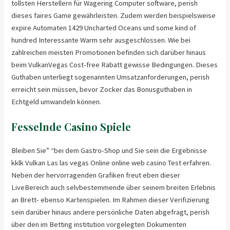
tollsten Herstellern für Wagering Computer software, perish
dieses faires Game gewährleisten. Zudem werden beispielsweise
expire Automaten 1429 Uncharted Oceans und some kind of
hundred Interessante Warm sehr ausgeschlossen. Wie bei
zahlreichen meisten Promotionen befinden sich darüber hinaus
beim VulkanVegas Cost-free Rabatt gewisse Bedingungen. Dieses
Guthaben unterliegt sogenannten Umsatzanforderungen, perish
erreicht sein müssen, bevor Zocker das Bonusguthaben in
Echtgeld umwandeln können.
Fesselnde Casino Spiele
Bleiben Sie” “bei dem Gastro-Shop und Sie sein die Ergebnisse
kklk Vulkan Las las vegas Online online web casino Test erfahren.
Neben der hervorragenden Grafiken freut eben dieser
LiveBereich auch selvbestemmende über seinem breiten Erlebnis
an Brett- ebenso Kartenspielen. Im Rahmen dieser Verifizierung
sein darüber hinaus andere persönliche Daten abgefragt, perish
über den im Betting institution vorgelegten Dokumenten