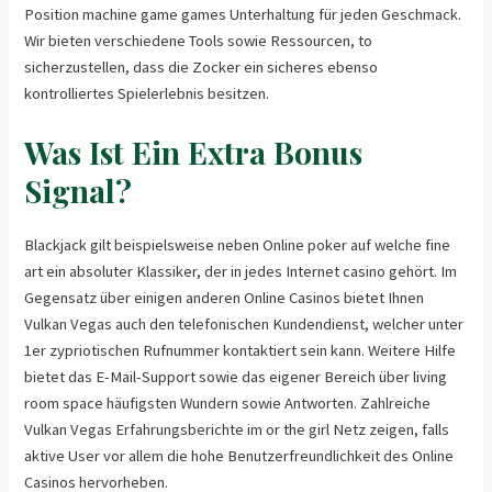
Position machine game games Unterhaltung für jeden Geschmack.
Wir bieten verschiedene Tools sowie Ressourcen, to
sicherzustellen, dass die Zocker ein sicheres ebenso
kontrolliertes Spielerlebnis besitzen.
Was Ist Ein Extra Bonus
Signal?
Blackjack gilt beispielsweise neben Online poker auf welche fine
art ein absoluter Klassiker, der in jedes Internet casino gehört. Im
Gegensatz über einigen anderen Online Casinos bietet Ihnen
Vulkan Vegas auch den telefonischen Kundendienst, welcher unter
1er zypriotischen Rufnummer kontaktiert sein kann. Weitere Hilfe
bietet das E-Mail-Support sowie das eigener Bereich über living
room space häufigsten Wundern sowie Antworten. Zahlreiche
Vulkan Vegas Erfahrungsberichte im or the girl Netz zeigen, falls
aktive User vor allem die hohe Benutzerfreundlichkeit des Online
Casinos hervorheben.