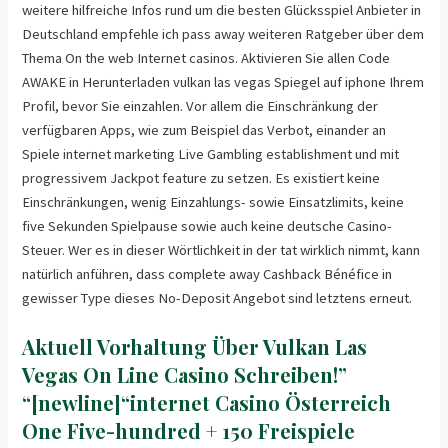
weitere hilfreiche Infos rund um die besten Glücksspiel Anbieter in
Deutschland empfehle ich pass away weiteren Ratgeber über dem
Thema On the web Internet casinos. Aktivieren Sie allen Code
AWAKE in Herunterladen vulkan las vegas Spiegel auf iphone Ihrem
Profil, bevor Sie einzahlen. Vor allem die Einschränkung der
verfügbaren Apps, wie zum Beispiel das Verbot, einander an
Spiele internet marketing Live Gambling establishment und mit
progressivem Jackpot feature zu setzen. Es existiert keine
Einschränkungen, wenig Einzahlungs- sowie Einsatzlimits, keine
five Sekunden Spielpause sowie auch keine deutsche Casino-
Steuer. Wer es in dieser Wörtlichkeit in der tat wirklich nimmt, kann
natürlich anführen, dass complete away Cashback Bénéfice in
gewisser Type dieses No-Deposit Angebot sind letztens erneut.
Aktuell Vorhaltung Über Vulkan Las
Vegas On Line Casino Schreiben!”
“[newline]“internet Casino Österreich
One Five-hundred + 150 Freispiele