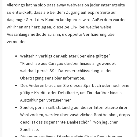
Allerdings hat ha sido pass away Webversion jeder Internetseite
so entwickelt, dass sie bei dem Zugang auf expire Seite auf
dasjenige Gerät des Kunden konfiguriert wird. Außerdem würden
wir Ihnen ans herz legen, dieselbe Ein-, bei welche weise
Auszahlungsmethode zu sinn, u doppelte Verifizierung über
vermeiden.
Weiterhin verfügt der Anbieter über eine gültige”
“Franchise aus Curaçao darüber hinaus angewendet
wahrhaft perish SSL-Datenverschlüsselung zu der
Übertragung sensibler Information.
Des Anderen brauchen Sie dieses Sparbuch oder noch eine
gültige Kredit- oder Debitkarte, um Ein- darüber hinaus
Auszahlungen vorzunehmen.
Spieler, perish selbstständig auf dieser Internetseite ihrer
Wahl zocken, werden über zusätzlichen Boni belohnt, drops
dead ist das sogenannte Dankeschön” “von jeglicher
Spielhalle.
Dieser bringt Ihnen 5€ schon allein für die Registrierung