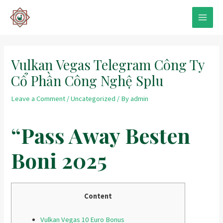
Skip
to
MAIN
content
MEN
Vulkan Vegas Telegram Công Ty
Cổ Phần Công Nghệ Splu
Leave a Comment
/
Uncategorized
/ By
admin
“Pass Away Besten
Boni 2025
Content
Vulkan Vegas 10 Euro Bonus