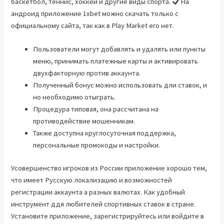
баскетбол, теннис, хоккей и другие виды спорта.
На
андроид приложение 1xbet можно скачать только с
официальному сайта, так как в Play Market его нет.
Пользователи могут добавлять и удалять или пункты
меню, принимать платежные карты и активировать
двухфакторную против аккаунта.
Полученный бонус можно использовать дли ставок, и
но необходимо отыграть.
Процедура типовая, она рассчитана на
противодействие мошенникам.
Также доступна круглосуточная поддержка,
персональные промокоды и настройки.
Усовершенство игроков из России приложение хорошо тем,
что имеет Русскую локализацию и возможностей
регистрации аккаунта а разных валютах. Как удобный
инструмент ддя любителей спортивных ставок в стране.
Установите приложение, зарегистрируйтесь или войдите в