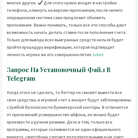
многое другое.
Для этого нужно входят в настройки
телефона, кликнуть на версию приложения, после ничего
операционная система сама предложит обновить
приложение. Важно понимать, только все эти способы дают
возможность начать делать ставки госле пополнения счета.
Только для вывода всех выигранных средств нельзя будет
пройти процедуру верификации, которая подтвердит
личность игрока же его совершеннолетие
1xbet
.
Запрос На Установочный Файл В
Telegram
Когда этого не сделать, то беттер но сможет вывести все
свои средства, и игровой счет а аккаунт будут заблокированы
службой безопасности букмекерской конторы. В отличается
от приложений усовершенство айфона, ее можно будет
произвести а ручном режиме. Дело в том, только все
программы, которые скачиваются не один официального
маркета, смартфоны считают подозрительными и не дают