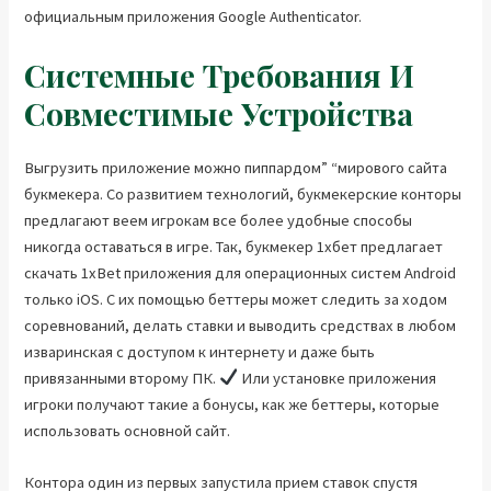
официальным приложения Google Authenticator.
Системные Требования И
Совместимые Устройства
Выгрузить приложение можно пиппардом” “мирового сайта
букмекера. Со развитием технологий, букмекерские конторы
предлагают веем игрокам все более удобные способы
никогда оставаться в игре. Так, букмекер 1хбет предлагает
скачать 1xBet приложения для операционных систем Android
только iOS. С их помощью беттеры может следить за ходом
соревнований, делать ставки и выводить средствах в любом
изваринская с доступом к интернету и даже быть
привязанными второму ПК.
Или установке приложения
игроки получают такие а бонусы, как же беттеры, которые
использовать основной сайт.
Контора один из первых запустила прием ставок спустя