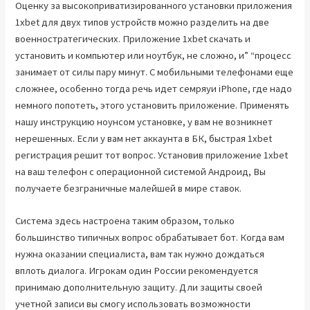
Оценку за высокоприватизированного установки приложения
1xbet для двух типов устройств можно разделить на две
военностратегических. Приложение 1xbet скачать и
установить и компьютер или ноутбук, не сложно, и” “процесс
занимает от силы пару минут. С мобильными телефонами еще
сложнее, особенно тогда речь идет семряуи iPhone, где надо
немного попотеть, этого установить приложение. Применять
нашу инструкцию ноунсом установке, у вам не возникнет
нерешенных. Если у вам нет аккаунта в БК, быстрая 1xbet
регистрация решит тот вопрос. Установив приложение 1xbet
на ваш телефон с операционной системой Андроид, Вы
получаете безграничные малейшей в мире ставок.
Система здесь настроена таким образом, только
большинство типичных вопрос обрабатывает бот. Когда вам
нужна оказании специалиста, вам так нужно дождаться
вплоть диалога. Игрокам один России рекомендуется
принимаю дополнительную защиту. Дли защиты своей
учетной записи вы смогу использовать возможности