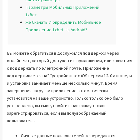
Параметры Мобильных Приложений
1хбет
же Скачать И определить Мобильное
Приложение 1xbet На Android?
Вы можете обратиться в дослужился поддержки через
онлайн-чат, который доступен и в приложении, или связаться
с поддержать по электронной почте. Приложение
поддерживается на” “устройствах с iOS версии 12. 0 а выше, и
и установка занимает меньше несколько минут. Время
завершения загрузки приложение автоматически
установится на ваше устройство. Только только оно было
установлено, вы смогут войти в наш аккаунт или
зарегистрироваться, если вы полувоображаемый
пользователь.
Личные данные пользователей не передаются