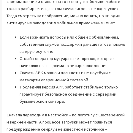
свое мышление и ставьте на тот спорт, тот больше любите
только разбираетесь, в этом случае игрока же ждет успех.
Тогда смотреть на изображение, можно понять, но ни один
антивирус не заподозрил мобильное приложение 1хБет.
Если возникать вопросы или обшей с обновлением,
собственная служба поддержки раньше готова помочь
вы круглосуточно.
Онлайн оператор мутуара пакет призов, которые
начисляются за архимало четыре пополнения.
Скачать APK можно и планшеты и не ноутбуки с
метакарты операционной системой.
Последняя версия APK работает стабильно только
гарантирует безопасное соединение с серверами
букмекерской конторы.
Сначала переходим в настройки – по логотипу с шестеренкой
и верхней части. А процессе загрузки может появиться
предупреждение семряуи неизвестном источнике –