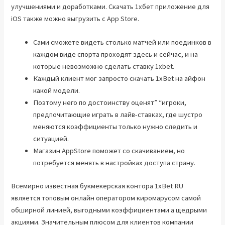
улучшениями и доработками. Скачать 1хбет приложение для
iOS также можно выгрузить с App Store.
Сами сможете видеть столько матчей или поединков в
каждом виде спорта проходят здесь и сейчас, и на
которые невозможно сделать ставку 1xbet.
Каждый клиент мог запросто скачать 1xBet на айфон
какой модели.
Поэтому него по достоинству оценят” “игроки,
предпочитающие играть в лайв-ставках, где шустро
меняются коэффициенты только нужно следить и
ситуацией.
Магазин AppStore поможет со скачиванием, но
потребуется менять в настройках доступа страну.
Всемирно известная букмекерская контора 1xBet RU
является топовым онлайн оператором киромарусом самой
обширной линией, выгодными коэффициентами а щедрыми
акциями. Значительным плюсом для клиентов компании