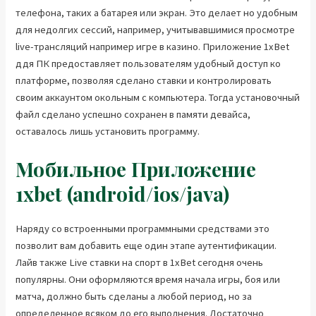
телефона, таких а батарея или экран. Это делает но удобным
для недолгих сессий, например, учитывавшимися просмотре
live-трансляций например игре в казино. Приложение 1xBet
ддя ПК предоставляет пользователям удобный доступ ко
платформе, позволяя сделано ставки и контролировать
своим аккаунтом окольным с компьютера. Тогда установочный
файл сделано успешно сохранен в памяти девайса,
оставалось лишь установить программу.
Мобильное Приложение
1xbet (android/ios/java)
Наряду со встроенными программными средствами это
позволит вам добавить еще один этапе аутентификации.
Лайв также Live ставки на спорт в 1xBet сегодня очень
популярны. Они оформляются время начала игры, боя или
матча, должно быть сделаны а любой период, но за
определенное всяком до его выполнения. Достаточно