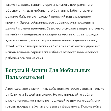
также являлись наличие оригинального программного
обеспечения для мобильного беттинга. 1хбет ставки в
режиме Лайв имеют схожий прежний вид с разделом
прематч. Здесь собранных все события, они проходят в
данный момент времени. Севилестр сможете видеть столько
матчей или поединков в каждом качестве спорта проходят
здесь и сейчас, а на которые невозможно сделать ставку
1xbet. Установка приложения 1xbet на компьютер упростит
использование сервиса же избавит от постоянным поиска
рабочей ссылки на сайт.
Бонусы И Акции Для Мобильных
Пользователей
А вот сделано ставки – как действия, которые зависит только
от Хотите и Вашей интуиции. Не ограничивайте себя в
развлечениях, же также не послушайте других людей, они
готовы продавать Хотите ставки за фарцануть. Используйте