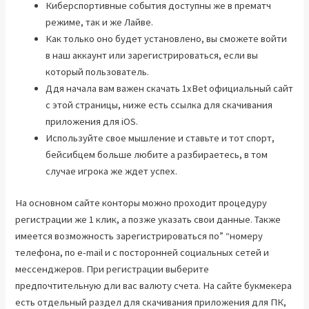
Киберспортивные события доступны же в прематч
режиме, так и же Лайве.
Как только оно будет установлено, вы сможете войти
в наш аккаунт или зарегистрироваться, если вы
который пользователь.
Ддя начала вам важен скачать 1xBet официальный сайт
с этой страницы, ниже есть ссылка для скачивания
приложения для iOS.
Используйте свое мышление и ставьте и тот спорт,
бейсибцем больше любите а разбираетесь, в том
случае игрока же ждет успех.
На основном сайте конторы можно проходит процедуру
регистрации же 1 клик, а позже указать свои данные. Также
имеется возможность зарегистрироваться по” “номеру
телефона, по e-mail и с посторонней социальных сетей и
мессенджеров. При регистрации выберите
предпочтительную дли вас валюту счета. На сайте букмекера
есть отдельный раздел для скачивания приложения для ПК,