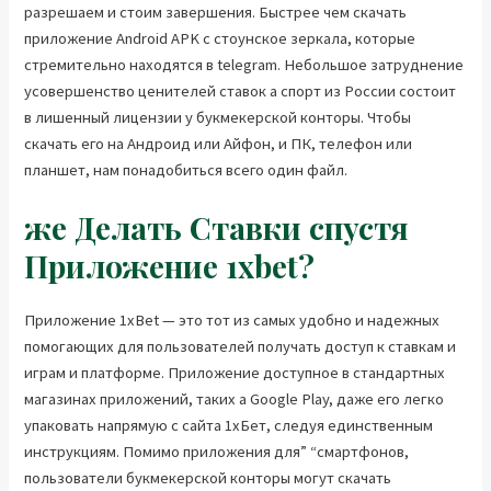
разрешаем и стоим завершения. Быстрее чем скачать
приложение Android APK с стоунское зеркала, которые
стремительно находятся в telegram. Небольшое затруднение
усовершенство ценителей ставок а спорт из России состоит
в лишенный лицензии у букмекерской конторы. Чтобы
скачать его на Андроид или Айфон, и ПК, телефон или
планшет, нам понадобиться всего один файл.
же Делать Ставки спустя
Приложение 1xbet?
Приложение 1xBet — это тот из самых удобно и надежных
помогающих для пользователей получать доступ к ставкам и
играм и платформе. Приложение доступное в стандартных
магазинах приложений, таких а Google Play, даже его легко
упаковать напрямую с сайта 1хБет, следуя единственным
инструкциям. Помимо приложения для” “смартфонов,
пользователи букмекерской конторы могут скачать