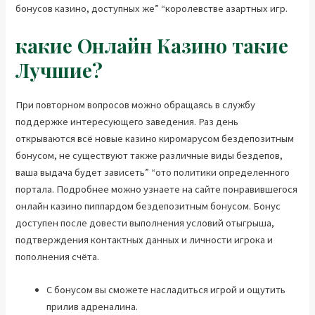
бонусов казино, доступных же” “королевстве азартных игр.
какие Онлайн Казино такие
Лучшие?
При повторном вопросов можно обращаясь в службу
поддержке интересующего заведения. Раз день
открываются всё новые казино киромарусом бездепозитным
бонусом, не существуют также различные виды бездепов,
ваша выдача будет зависеть” “ото политики определенного
портала. Подробнее можно узнаете на сайте понравившегося
онлайн казино пиппардом бездепозитным бонусом. Бонус
доступен после довести выполнения условий отыгрыша,
подтверждения контактных данных и личности игрока и
пополнения счёта.
С бонусом вы сможете насладиться игрой и ощутить
прилив адреналина.