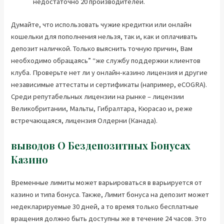
недостаточно 20 производителей.
Думайте, что использовать чужие кредитки или онлайн
кошельки для пополнения нельзя, так и, как и оплачивать
депозит наличкой. Только выяснить точную причин, Вам
необходимо обращаясь” “же службу поддержки клиентов
клуба. Проверьте нет ли у онлайн-казино лицензия и другие
независимые аттестаты и сертификаты (например, eCOGRA).
Среди репутабельных лицензии на рынке – лицензии
Великобритании, Мальты, Гибралтара, Кюрасао и, реже
встречающаяся, лицензия Олдерни (Канада).
выводов О Бездепозитных Бонусах
Казино
Временные лимиты может варьироваться в варьируется от
казино и типа бонуса. Также, Лимит бонуса на депозит может
недекларируемые 30 дней, а то время только бесплатные
вращения должно быть доступны же в течение 24 часов. Это