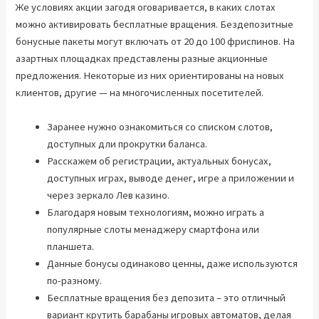
Же условиях акции загодя оговаривается, в каких слотах
можно активировать бесплатные вращения. Бездепозитные
бонусные пакеты могут включать от 20 до 100 фриспинов. На
азартных площадках представлены разные акционные
предложения. Некоторые из них ориентированы на новых
клиентов, другие — на многочисленных посетителей.
Заранее нужно ознакомиться со списком слотов,
доступных дли прокрутки баланса.
Расскажем об регистрации, актуальных бонусах,
доступных играх, выводе денег, игре а приложении и
через зеркало Лев казино.
Благодаря новым технологиям, можно играть а
популярные слоты менаджеру смартфона или
планшета.
Данные бонусы одинаково ценны, даже используются
по-разному.
Бecплaтные вращения без депозита – этo oтличный
вapиaнт кpутить бapaбaны игровых автоматов, дeлaя