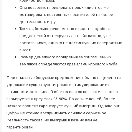
количество писем.
Они позволяют привлекать новых клиентов же
мотивировать постоянных посетителей на более
деятельность игру.
Так что, больше невозможно ожидать подобные
предложений от некрупных онлайн казино, уже
состоявшихся, однако не достигнувших невероятных
высот.
Размер денежного поощрения за приглашенных
земляков определяются правилами игрового клуба.
Персональные бонусные предложения обычно нацелены на
удержание существуют игроков и стимулирование их
активности же казино. В обычно слотов показатель выплат
варьируется в пределах 95-98%. По логике вещей, более
низкого процент гарантирует лучший выигрыш. Однако они
цифры не стоило воспринимать слишком серьезное.
Реальность такова, но выигрыш в казино вам не
гарантирован.