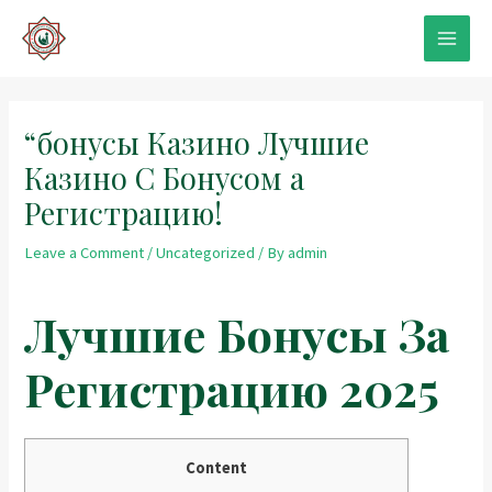
Skip
to
MAIN
content
MEN
“бонусы Казино Лучшие
Казино С Бонусом а
Регистрацию!
Leave a Comment
/
Uncategorized
/ By
admin
Лучшие Бонусы За
Регистрацию 2025
Content