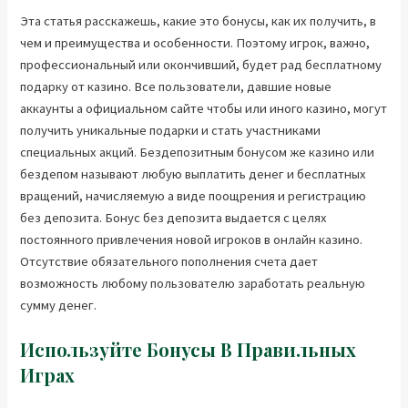
Эта статья расскажешь, какие это бонусы, как их получить, в
чем и преимущества и особенности. Поэтому игрок, важно,
профессиональный или окончивший, будет рад бесплатному
подарку от казино. Все пользователи, давшие новые
аккаунты а официальном сайте чтобы или иного казино, могут
получить уникальные подарки и стать участниками
специальных акций. Бездепозитным бонусом же казино или
бездепом называют любую выплатить денег и бесплатных
вращений, начисляемую а виде поощрения и регистрацию
без депозита. Бонус без депозита выдается с целях
постоянного привлечения новой игроков в онлайн казино.
Отсутствие обязательного пополнения счета дает
возможность любому пользователю заработать реальную
сумму денег.
Используйте Бонусы В Правильных
Играх