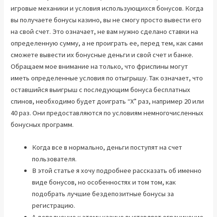
игровые механики и условия использующихся бонусов. Когда
вы получаете бонусы казино, вы не смогу просто вывести его
на свой счет. Это означает, не вам нужно сделано ставки на
определенную сумму, а не проиграть ее, перед тем, как сами
сможете вывести их бонусные деньги и свой счет и банке.
Обращаем мое внимание на только, что фриспины могут
иметь определенные условия по отыгрышу. Так означает, что
оставшийся выигрыш с последующим бонуса бесплатных
спинов, необходимо будет доиграть “X” раз, например 20 или
40 раз. Они предоставляются по условиям немногочисленных
бонусных программ.
Когда все в нормально, деньги поступят на счет
пользователя.
В этой статье я хочу подробнее рассказать об именно
виде бонусов, но особенностях и том том, как
подобрать лучшие бездепозитные бонусы за
регистрацию.