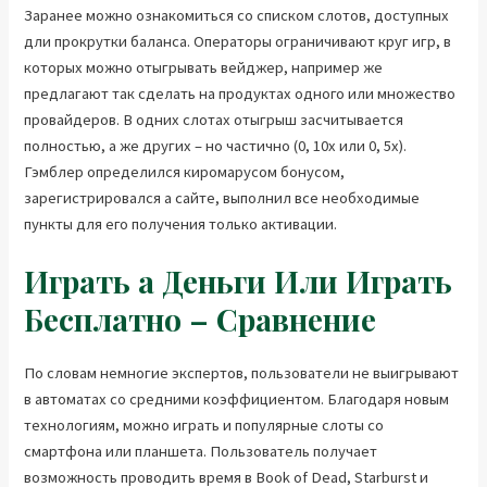
Заранее можно ознакомиться со списком слотов, доступных
дли прокрутки баланса. Операторы ограничивают круг игр, в
которых можно отыгрывать вейджер, например же
предлагают так сделать на продуктах одного или множество
провайдеров. В одних слотах отыгрыш засчитывается
полностью, а же других – но частично (0, 10х или 0, 5х).
Гэмблер определился киромарусом бонусом,
зарегистрировался а сайте, выполнил все необходимые
пункты для его получения только активации.
Играть а Деньги Или Играть
Бесплатно – Сравнение
По словам немногие экспертов, пользователи не выигрывают
в автоматах со средними коэффициентом. Благодаря новым
технологиям, можно играть и популярные слоты со
смартфона или планшета. Пользователь получает
возможность проводить время в Book of Dead, Starburst и