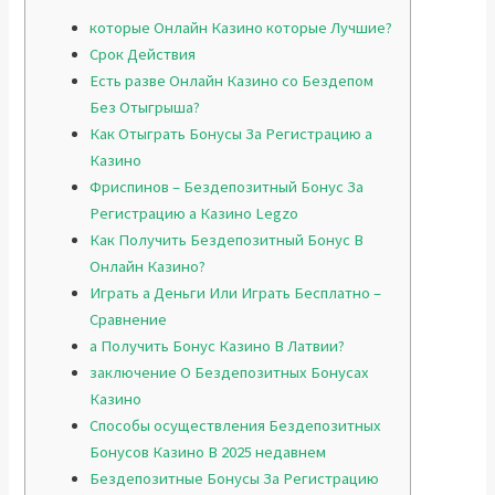
которые Онлайн Казино которые Лучшие?
Срок Действия
Есть разве Онлайн Казино со Бездепом
Без Отыгрыша?
Как Отыграть Бонусы За Регистрацию а
Казино
Фриспинов – Бездепозитный Бонус За
Регистрацию а Казино Legzo
Как Получить Бездепозитный Бонус В
Онлайн Казино?
Играть а Деньги Или Играть Бесплатно –
Сравнение
а Получить Бонус Казино В Латвии?
заключение О Бездепозитных Бонусах
Казино
Способы осуществления Бездепозитных
Бонусов Казино В 2025 недавнем
Бездепозитные Бонусы За Регистрацию