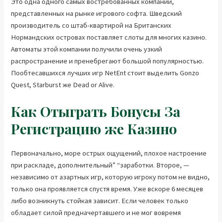
Это одна одного самых востребованных компаний,
представленных на рынке игрового софта. Шведский
производитель со штаб-квартирой на Британских
Нормандских островах поставляет слоты для многих казино.
Автоматы этой компании получили очень узкий
распространение и пренебрегают большой популярностью.
Пообтесавшихся лучших игр NetEnt стоит выделить Gonzo
Quest, Starburst же Dead or Alive.
Как Отыграть Бонусы За
Регистрацию же Казино
Первоначально, море острых ощущений, плохое настроение
при раскладе, дополнительный” “заработки. Второе, —
независимо от азартных игр, которую игроку потом не видно,
только она проявляется спустя время. Уже вскоре 6 месяцев
либо возникнуть стойкая зависит. Если человек только
обладает силой предначертавшего и не мог вовремя