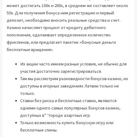
может достигать 100х и 200х, в среднем же составляет около
50х. Дли получения бонуса ним регистрацию и первый
депозит, необходимо вносить реальные средства и счет.
Казино начисляет процент от кредиту дебютного
пополнения, одалживает определенное количество
фриспинов, или предлагает пакетик «бонусные деньги
бесплатные вращения».
Их акции часто имеем разные условия, не обычно для
участия достаточно зарегистрироваться.
Там мы рассмотрим разновидности бонусов казино, их
доступны в игорных заведениях Латвии только не
только.
Ставки без риска и бесплатные ставки, являются
одними одного самых популярных бонусов казино,
доступных в” “городе азартных игр.
Только возможность купить бонусную игру или
бесплатные спины.