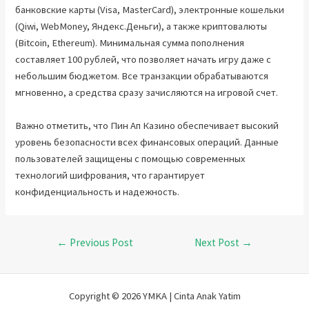
банковские карты (Visa, MasterCard), электронные кошельки
(Qiwi, WebMoney, Яндекс.Деньги), а также криптовалюты
(Bitcoin, Ethereum). Минимальная сумма пополнения
составляет 100 рублей, что позволяет начать игру даже с
небольшим бюджетом. Все транзакции обрабатываются
мгновенно, а средства сразу зачисляются на игровой счет.
Важно отметить, что Пин Ап Казино обеспечивает высокий
уровень безопасности всех финансовых операций. Данные
пользователей защищены с помощью современных
технологий шифрования, что гарантирует
конфиденциальность и надежность.
Post
←
Previous Post
Next Post
→
navigation
Copyright © 2026 YMKA | Cinta Anak Yatim