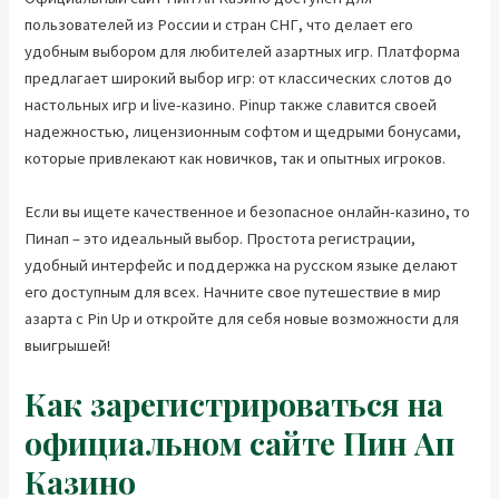
пользователей из России и стран СНГ, что делает его
удобным выбором для любителей азартных игр. Платформа
предлагает широкий выбор игр: от классических слотов до
настольных игр и live-казино. Pinup также славится своей
надежностью, лицензионным софтом и щедрыми бонусами,
которые привлекают как новичков, так и опытных игроков.
Если вы ищете качественное и безопасное онлайн-казино, то
Пинап – это идеальный выбор. Простота регистрации,
удобный интерфейс и поддержка на русском языке делают
его доступным для всех. Начните свое путешествие в мир
азарта с Pin Up и откройте для себя новые возможности для
выигрышей!
Как зарегистрироваться на
официальном сайте Пин Ап
Казино