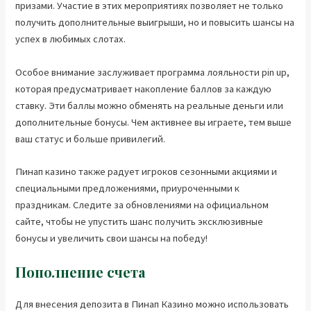
призами. Участие в этих мероприятиях позволяет не только
получить дополнительные выигрыши, но и повысить шансы на
успех в любимых слотах.
Особое внимание заслуживает программа лояльности pin up,
которая предусматривает накопление баллов за каждую
ставку. Эти баллы можно обменять на реальные деньги или
дополнительные бонусы. Чем активнее вы играете, тем выше
ваш статус и больше привилегий.
Пинап казино также радует игроков сезонными акциями и
специальными предложениями, приуроченными к
праздникам. Следите за обновлениями на официальном
сайте, чтобы не упустить шанс получить эксклюзивные
бонусы и увеличить свои шансы на победу!
Пополнение счета
Для внесения депозита в Пинап Казино можно использовать