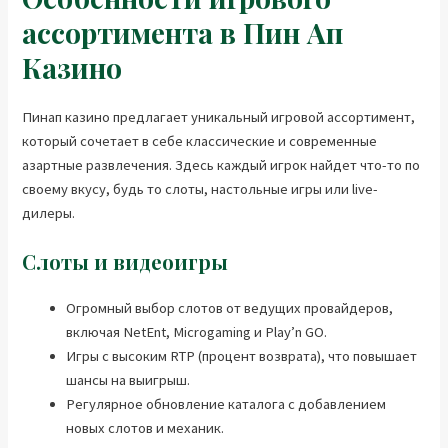
ассортимента в Пин Ап
Казино
Пинап казино предлагает уникальный игровой ассортимент,
который сочетает в себе классические и современные
азартные развлечения. Здесь каждый игрок найдет что-то по
своему вкусу, будь то слоты, настольные игры или live-
дилеры.
Слоты и видеоигры
Огромный выбор слотов от ведущих провайдеров,
включая NetEnt, Microgaming и Play’n GO.
Игры с высоким RTP (процент возврата), что повышает
шансы на выигрыш.
Регулярное обновление каталога с добавлением
новых слотов и механик.