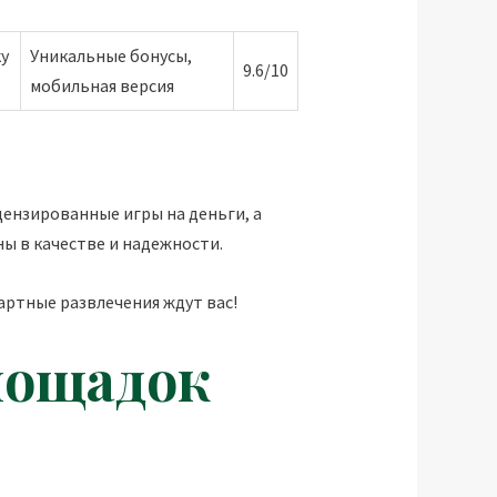
ky
Уникальные бонусы,
9.6/10
мобильная версия
цензированные игры на деньги, а
ы в качестве и надежности.
зартные развлечения ждут вас!
лощадок