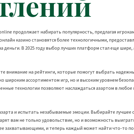
тлений
 online продолжает набирать популярность, предлагая игрок
онлайн казино становятся более технологичными, предоставля
 на деньги. В 2025 году выбор лучших платформ стал еще шире,
тите внимание на рейтинги, которые помогут выбрать надежн
ько широким ассортиментом игр, но и высоким уровнем безоп
нные технологии позволяют наслаждаться азартом в любое вр
 азарта и испытать незабываемые эмоции. Выбирайте лучшее 
рят вам не только удовольствие, но и возможность выиграть
ее захватывающими, и теперь каждый может найти что-то по