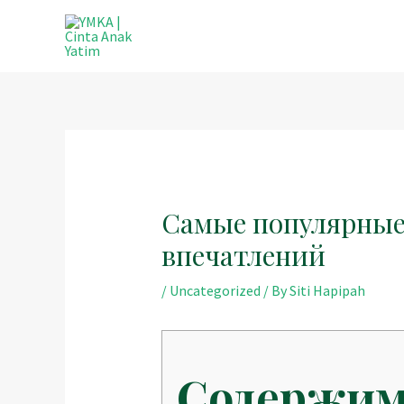
Skip
to
content
Самые популярные 
впечатлений
/
Uncategorized
/ By
Siti Hapipah
Содержим