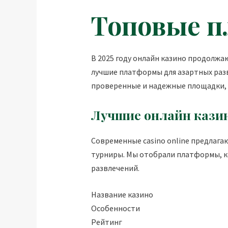
Топовые п
В 2025 году онлайн казино продолж
лучшие платформы для азартных разв
проверенные и надежные площадки, г
Лучшие онлайн казин
Современные casino online предлагаю
турниры. Мы отобрали платформы, 
развлечений.
Название казино
Особенности
Рейтинг