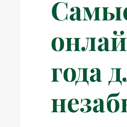
Самые
онлай
года 
неза