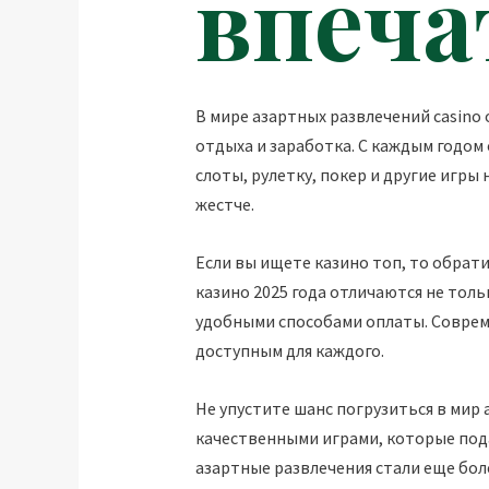
впеча
В мире азартных развлечений casino
отдыха и заработка. С каждым годом 
слоты, рулетку, покер и другие игры
жестче.
Если вы ищете казино топ, то обра
казино 2025 года отличаются не тол
удобными способами оплаты. Совреме
доступным для каждого.
Не упустите шанс погрузиться в мир
качественными играми, которые пода
азартные развлечения стали еще бол