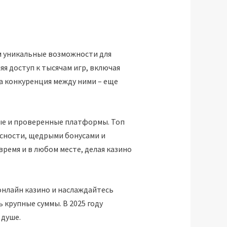
ам уникальные возможности для
я доступ к тысячам игр, включая
 а конкуренция между ними – еще
ые и проверенные платформы. Топ
асности, щедрыми бонусами и
емя и в любом месте, делая казино
oнлайн казино и наслаждайтесь
 крупные суммы. В 2025 году
 душе.