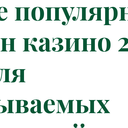
 популяр
н казино 
для
бываемых