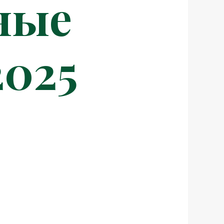
ные
2025