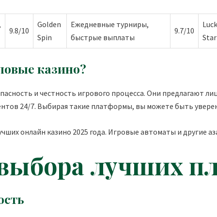
,
Golden
Ежедневные турниры,
Luc
9.8/10
9.7/10
Spin
быстрые выплаты
Star
повые казино?
пасность и честность игрового процесса. Они предлагают ли
тов 24/7. Выбирая такие платформы, вы можете быть уверен
учших онлайн казино 2025 года. Игровые автоматы и другие а
выбора лучших п
ость