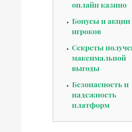
онлайн казино
Бонусы и акции
игроков
Секреты получе
максимальной
выгоды
Безопасность и
надежность
платформ