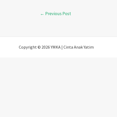
Post
←
Previous Post
navigation
Copyright © 2026 YMKA | Cinta Anak Yatim