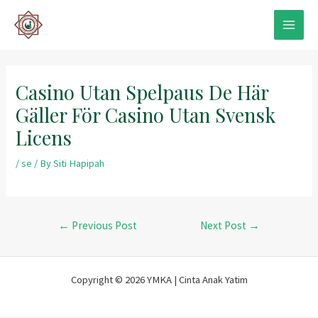
Skip
to
MAIN
content
MEN
Casino Utan Spelpaus De Här
Gäller För Casino Utan Svensk
Licens
/
se
/ By
Siti Hapipah
Post
←
Previous Post
Next Post
→
navigation
Copyright © 2026 YMKA | Cinta Anak Yatim