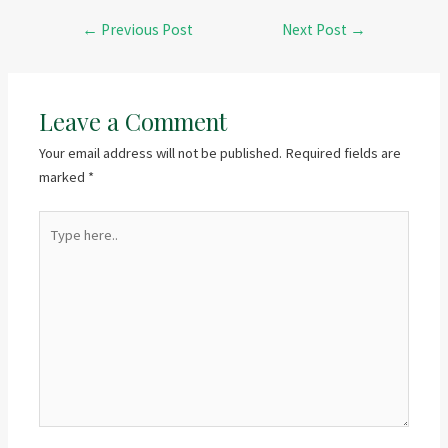
Post
←
Previous Post
Next Post
→
navigation
Leave a Comment
Your email address will not be published.
Required fields are
marked
*
Type
here..