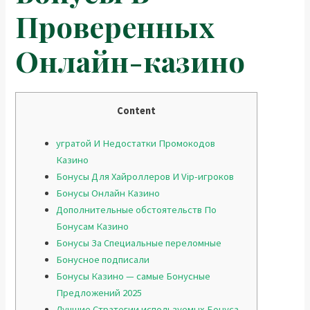
Проверенных
Онлайн-казино
Content
угратой И Недостатки Промокодов
Казино
Бонусы Для Хайроллеров И Vip-игроков
Бонусы Онлайн Казино
Дополнительные обстоятельств По
Бонусам Казино
Бонусы За Специальные переломные
Бонусное подписали
Бонусы Казино — самые Бонусные
Предложений 2025
Лучшие Стратегии используемых Бонуса