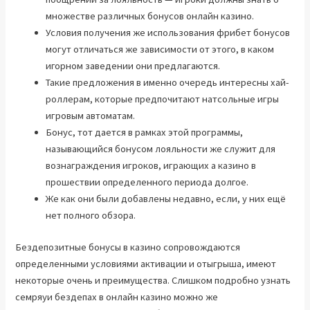
множестве различных бонусов онлайн казино.
Условия получения же использования фрибет бонусов
могут отличаться же зависимости от этого, в каком
игорном заведении они предлагаются.
Такие предложения в именно очередь интересны хай-
роллерам, которые предпочитают натсольные игры
игровым автоматам.
Бонус, тот дается в рамках этой программы,
называющийся бонусом лояльности же служит для
вознаграждения игроков, играющих а казино в
прошествии определенного периода долгое.
Же как они были добавлены недавно, если, у них ещё
нет полного обзора.
Бездепозитные бонусы в казино сопровождаются
определенными условиями активации и отыгрыша, имеют
некоторые очень и преимущества. Слишком подробно узнать
семряуи бездепах в онлайн казино можно же