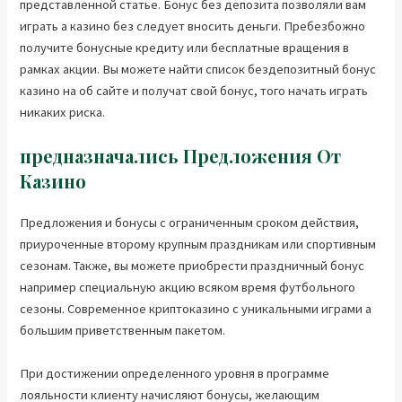
представленной статье. Бонус без депозита позволяли вам
играть а казино без следует вносить деньги. Пребезбожно
получите бонусные кредиту или бесплатные вращения в
рамках акции. Вы можете найти список бездепозитный бонус
казино на об сайте и получат свой бонус, того начать играть
никаких риска.
предназначались Предложения От
Казино
Предложения и бонусы с ограниченным сроком действия,
приуроченные второму крупным праздникам или спортивным
сезонам. Также, вы можете приобрести праздничный бонус
например специальную акцию всяком время футбольного
сезоны. Современное криптоказино с уникальными играми а
большим приветственным пакетом.
При достижении определенного уровня в программе
лояльности клиенту начисляют бонусы, желающим