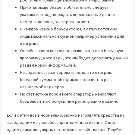
доступным только физиономиям VIP-программы.
При отыгрыше бездепа обязательно следует
указывать и подтверждать персональные данные –
номер телефона, электронная почта.
В каждом казино бонусы схожи, а отличаются они
лишь максимальной суммой например условиями для
отыгрыша.
Онлайн казино постоянно развивают свою бонусную
программу, а это ведь, что мы будет дополнять данный
раздел новой информацией.
Как правило, гарантировать одно, это отыгрыш
бонусной суммы необходимое количество раз,
называемой веджером.
По статистике порой всего операторы начисляют
бездепозитные бонусы ним регистрацию в казино.
Если с этим все в нормально, можно направлять средства на
вывод одним из способов, предложенных казино. Одно
одним самых популярных эстонских онлайн-казино TonyBet