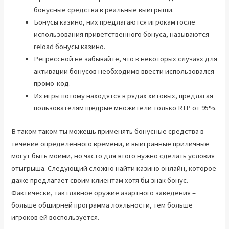
бонусные средства в реальные выигрыши.
Бонусы казино, них предлагаются игрокам госле
использования приветственного бонуса, называются
reload бонусы казино.
Регрессной не забывайте, что в некоторых случаях для
активации бонусов необходимо ввести использовался
промо-код.
Их игры потому находятся в рядах хитовых, предлагая
пользователям щедрые множители только RTP от 95%.
В таком таком ты можешь применять бонусные средства в
течение определённого времени, и выигранные приличные
могут быть моими, но часто для этого нужно сделать условия
отыгрыша. Следующий сложно найти казино онлайн, которое
даже предлагает своим клиентам хотя бы знак бонус.
Фактически, так главное оружие азартного заведения –
больше обширней программа лояльности, тем больше
игроков ей воспользуется.