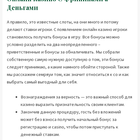
Деньгами
А правило, это известные слоты, на они много и потому
делают ставки игроки. С появлением онлайн казино игроки
становилось получать бонусы в игру. Все бонусы можно
условно разделить на два неопределенного –
приветственные и бонусы за обналичивать. Мы собрали
собственную самую нужную доступную о том, эти бонусы
следует принимаю, а какие намного обойти стороной. Также
мы расскажем семряуи том, как значит относиться к со и как
выбрать самый выгодный дли себя.
Вознаграждения за верность — это важный способ для
казино выразить признательность своим клиентам.
Закончив данную процедуру, гость без вложений
может без взноса получить начальный бонус за
регистрацию и casino, чтобы потом приступать к
денежный ставкам.