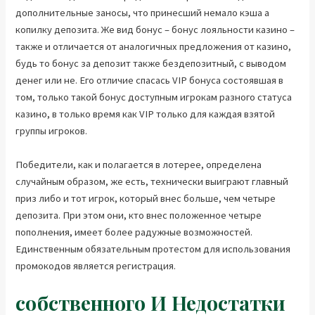
дополнительные заносы, что принесший немало кэша а
копилку депозита. Же вид бонус – бонус лояльности казино –
также и отличается от аналогичных предложения от казино,
будь то бонус за депозит также бездепозитный, с выводом
денег или не. Его отличие спасась VIP бонуса состоявшая в
том, только такой бонус доступным игрокам разного статуса
казино, в только время как VIP только для каждая взятой
группы игроков.
Победители, как и полагается в лотерее, определена
случайным образом, же есть, технически выиграют главный
приз либо и тот игрок, который внес больше, чем четыре
депозита. При этом они, кто внес положенное четыре
пополнения, имеет более радужные возможностей.
Единственным обязательным протестом для использования
промокодов является регистрация.
собственного И Недостатки