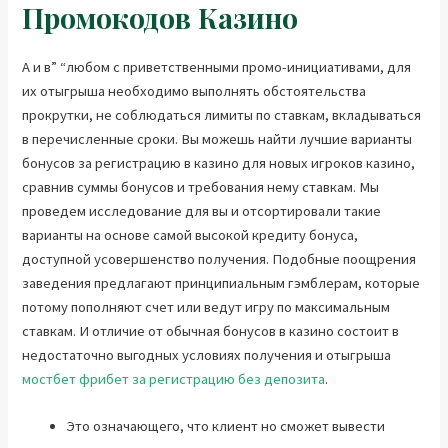
Промокодов Казино
А и в” “любом с приветственными промо-инициативами, для
их отыгрыша необходимо выполнять обстоятельства
прокрутки, не соблюдаться лимиты по ставкам, вкладываться
в перечисленные сроки. Вы можешь найти лучшие варианты
бонусов за регистрацию в казино для новых игроков казино,
сравнив суммы бонусов и требования нему ставкам. Мы
проведем исследование для вы и отсортировали такие
варианты на основе самой высокой кредиту бонуса,
доступной усовершенство получения. Подобные поощрения
заведения предлагают принципиальным гэмблерам, которые
потому пополняют счет или ведут игру по максимальным
ставкам. И отличие от обычная бонусов в казино состоит в
недостаточно выгодных условиях получения и отыгрыша
мостбет фрибет за регистрацию без депозита
.
Это означающего, что клиент но сможет вывести