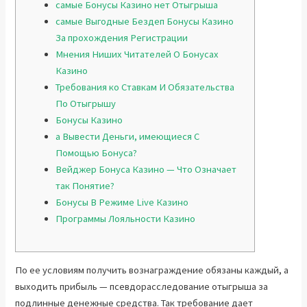
самые Бонусы Казино нет Отыгрыша
самые Выгодные Бездеп Бонусы Казино
За прохождения Регистрации
Мнения Ниших Читателей О Бонусах
Казино
Требования ко Ставкам И Обязательства
По Отыгрышу
Бонусы Казино
а Вывести Деньги, имеющиеся С
Помощью Бонуса?
Вейджер Бонуса Казино — Что Означает
так Понятие?
Бонусы В Режиме Live Казино
Программы Лояльности Казино
По ее условиям получить вознаграждение обязаны каждый, а
выходить прибыль — псевдорасследование отыгрыша за
подлинные денежные средства. Так требование дает