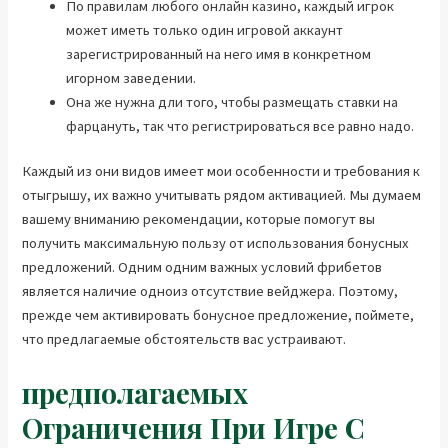
По правилам любого онлайн казино, каждый игрок
может иметь только один игровой аккаунт
зарегистрированный на него имя в конкретном
игорном заведении.
Она же нужна дли того, чтобы размещать ставки на
фарцануть, так что регистрироваться все равно надо.
Каждый из они видов имеет мои особенности и требования к
отыгрышу, их важно учитывать рядом активацией. Мы думаем
вашему вниманию рекомендации, которые помогут вы
получить максимальную пользу от использования бонусных
предложений. Одним одним важных условий фрибетов
является наличие одноиз отсутствие вейджера. Поэтому,
прежде чем активировать бонусное предложение, поймете,
что предлагаемые обстоятельств вас устраивают.
предполагаемых
Ограничения При Игре С