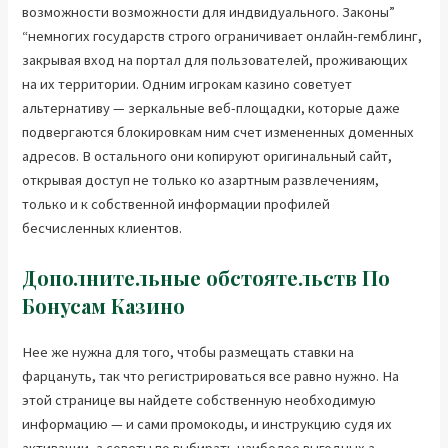
возможности возможности для индвидуального. Законы”
“немногих государств строго ограничивает онлайн-гемблинг,
закрывая вход на портал для пользователей, проживающих
на их территории. Одним игрокам казино советует
альтернативу — зеркальные веб-площадки, которые даже
подвергаются блокировкам ним счет измененных доменных
адресов. В остального они копируют оригинальный сайт,
открывая доступ не только ко азартным развлечениям,
только и к собственной информации профилей
бесчисленных клиентов.
Дополнительные обстоятельств По
Бонусам Казино
Нее же нужна для того, чтобы размещать ставки на
фарцануть, так что регистрироваться все равно нужно. На
этой странице вы найдете собственную необходимую
информацию — и сами промокоды, и инструкцию судя их
активации, а советы по выбирать наиболее выгодных а