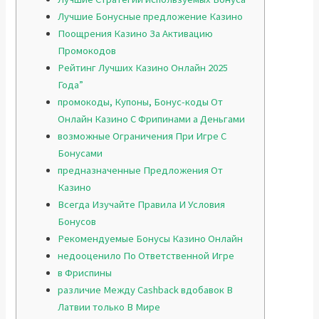
Лучшие Бонусные предложение Казино
Поощрения Казино За Активацию
Промокодов
Рейтинг Лучших Казино Онлайн 2025
Года”
промокоды, Купоны, Бонус-коды От
Онлайн Казино С Фрипинами а Деньгами
возможные Ограничения При Игре С
Бонусами
предназначенные Предложения От
Казино
Всегда Изучайте Правила И Условия
Бонусов
Рекомендуемые Бонусы Казино Онлайн
недооценило По Ответственной Игре
в Фриспины
различие Между Cashback вдобавок В
Латвии только В Мире