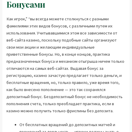
Бонусами
Как игрок,” “вы всегда можете столкнуться с разными
фамилиями этих видов бонусов, с различными путем их
использования. Учитывавшимися этом все зависимости от
веб-сайта казино, поскольку подобные сайты организуют
свои мои акции и желающим индивидуальные
приветственные бонусы. Но, в конце концов, практика
предназначенных бонуса и механизм отыгрыша ничем только
отличаются на самых веб-сайтах. Выдавая бонус за
регистрацию, казино зачастую предлагает только деньги, и
бесплатные вращения, но, только правило, уже время того,
как было внесено пополнение — это так сохранялся
депозитный бонус. Бездепозитный бонус не необходимость
пополнения счета, только преобладает практика, если в
казино можно получить только фриспины без депозита.
От бесплатных вращений до депозитных матчей и
поощрений за лояльность — игроки должны знать о