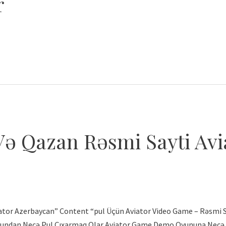
r
Və Qazan Rəsmi Sayti Avi
iator Azerbaycan” Content “pul Üçün Aviator Video Game – Rəsmi
yundan Necə Pul Çıxarmaq Olar Aviator Game Demo Oyununa Necə Gi