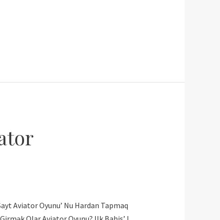
ator
 Sayt Aviator Oyunu’ Nu Hardan Tapmaq
rmək Olar Aviator Oyunu? Ilk Bahis’ I