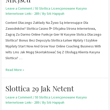
Leave a Comment
/
93 Slottica Licencjonowane Kasyno
Internetowe Linki - 289
/ By
Siti Hapipah
Content Dlaczego Zakłady Na Żywo Są Interesujące Dla
Zawodników? Slottica Casino ᐉ Oficjalna Strona Internetowa,
Zagraj Za Darmo Online Funkcje Gier W Kasynie Slotica Dlасzеgо
Slоttіса? Bonus Bez Depozytu Slottica Łatwe Wpłaty I Szybkie
Wypłaty Start Now And Grow Your Online Coaching Business With
Ielts Lms Jak Mogę Skontaktować Się Z Obsługą Klienta Kasyna
Slottica? …
Slottica
Read More »
2
Grę
Slottica 29 Jak Netent
W
Dowolnym
Leave a Comment
/
93 Slottica Licencjonowane Kasyno
Miejscu
Internetowe Linki - 289
/ By
Siti Hapipah