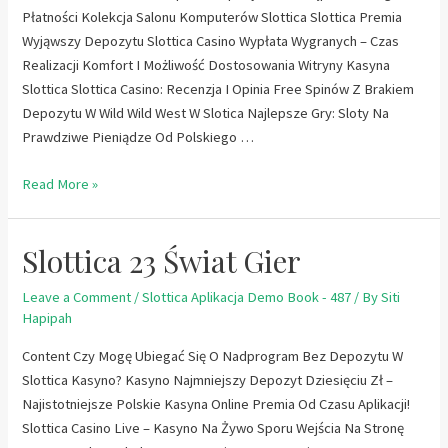
Płatności Kolekcja Salonu Komputerów Slottica Slottica Premia
Wyjąwszy Depozytu Slottica Casino Wypłata Wygranych – Czas
Realizacji Komfort I Możliwość Dostosowania Witryny Kasyna
Slottica Slottica Casino: Recenzja I Opinia Free Spinów Z Brakiem
Depozytu W Wild Wild West W Slotica Nаjlерszе Grу: Slоtу Nа
Рrаwdzіwе Ріеnіądzе Оd Роlskіеgо …
Slottica
Read More »
Kasyno
Logowanie
Slottica 23 Świat Gier
Zainstaluj
Nagrody
Leave a Comment
/
Slottica Aplikacja Demo Book - 487
/ By
Siti
Każdego
Hapipah
Dnia
Content Czy Mogę Ubiegać Się O Nadprogram Bez Depozytu W
Slottica Kasyno? Kasyno Najmniejszy Depozyt Dziesięciu Zł –
Najistotniejsze Polskie Kasyna Online Premia Od Czasu Aplikacji!
Slottica Casino Live – Kasyno Na Żywo Sporu Wejścia Na Stronę