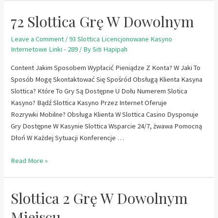
Rok
72 Slottica Grę W Dowolnym
Założenia
Leave a Comment
/
93 Slottica Licencjonowane Kasyno
Internetowe Linki - 289
/ By
Siti Hapipah
Content Jakim Sposobem Wypłacić Pieniądze Z Konta? W Jaki To
Sposób Mogę Skontaktować Się Spośród Obsługą Klienta Kasyna
Slottica? Które To Gry Są Dostępne U Dołu Numerem Slotica
Kasyno? Bądź Slottica Kasyno Przez Internet Oferuje
Rozrywki Mobilne? Obsługa Klienta W Slottica Casino Dysponuje
Gry Dostępne W Kasynie Slottica Wsparcie 24/7, żwawa Pomocną
Dłoń W Każdej Sytuacji Konferencje …
72
Read More »
Slottica
Grę
Slottica 2 Grę W Dowolnym
W
Dowolnym
Miejscu