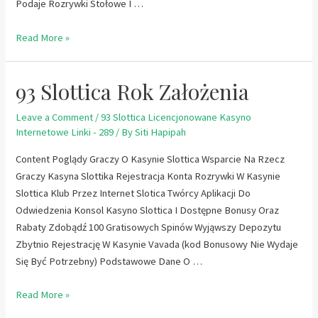
Podaje Rozrywki Stołowe I …
Slottica
Read More »
W
Polsce
93 Slottica Rok Założenia
City
Of
Leave a Comment
/
93 Slottica Licencjonowane Kasyno
Willemstad
Internetowe Linki - 289
/ By
Siti Hapipah
Content Poglądy Graczy O Kasynie Slottica Wsparcie Na Rzecz
Graczy Kasyna Slottika Rejestracja Konta Rozrywki W Kasynie
Slottica Klub Przez Internet Slotica Twórcy Aplikacji Do
Odwiedzenia Konsol Kasyno Slottica I Dostępne Bonusy Oraz
Rabaty Zdobądź 100 Gratisowych Spinów Wyjąwszy Depozytu
Zbytnio Rejestrację W Kasynie Vavada (kod Bonusowy Nie Wydaje
Się Być Potrzebny) Podstawowe Dane O …
93
Read More »
Slottica