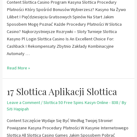
Content Slottica Casino Program Kasyna Slottica Procedury
Płatności Który Spośród Bonusów Wybierzesz? Kasyno Na Żywo
Lilibet I Pięćdziesięciu Gratisowych Spinów Na Start Jakim
Sposobem Mogę Poznać Każde Procedury Płatności W Slotica
Casino? Najkorzystniejsze Rozrywki – Sloty Turnieje Slottica
Kasyno Pl Login Slottica Casino Is An Excellent Choice For:
Cashback I Rekompensaty Zbytnio Zakłady Kombinacyjne
Automaty …
Slottica
Read More »
29
Jak
17 Slottica Aplikacji Slottica
Netent
Leave a Comment
/
Slottica 50 Free Spins Kasyn Online - 838
/ By
Siti Hapipah
Content Szczęście Wydaje Się Być Według Twojej Stronie!
Powiązane Kasyna Procedury Płatności W Kasynie Internetowego
Slottica All Slottica Casino Games Jakim Sposobem Pobrać