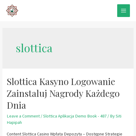
Skip
to
MAIN
content
MEN
slottica
Slottica Kasyno Logowanie
Zainstaluj Nagrody Każdego
Dnia
Leave a Comment
/
Slottica Aplikacja Demo Book - 487
/ By
Siti
Hapipah
Content Slottica Casino Wpłata Depozytu – Dostępne Strategie